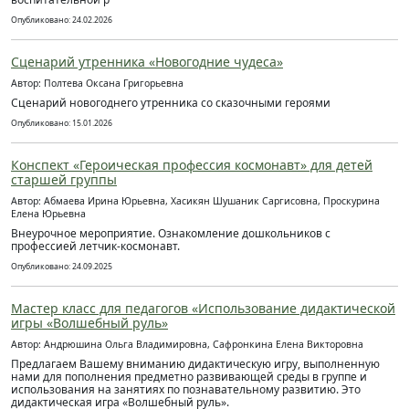
Опубликовано: 24.02.2026
Сценарий утренника «Новогодние чудеса»
Автор: Полтева Оксана Григорьевна
Сценарий новогоднего утренника со сказочными героями
Опубликовано: 15.01.2026
Конспект «Героическая профессия космонавт» для детей
старшей группы
Автор: Абмаева Ирина Юрьевна, Хасикян Шушаник Саргисовна, Проскурина
Елена Юрьевна
Внеурочное мероприятие. Ознакомление дошкольников с
профессией летчик-космонавт.
Опубликовано: 24.09.2025
Мастер класс для педагогов «Использование дидактической
игры «Волшебный руль»
Автор: Андрюшина Ольга Владимировна, Сафронкина Елена Викторовна
Предлагаем Вашему вниманию дидактическую игру, выполненную
нами для пополнения предметно развивающей среды в группе и
использования на занятиях по познавательному развитию. Это
дидактическая игра «Волшебный руль».