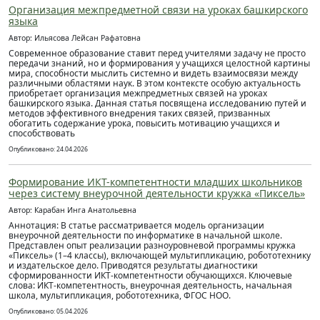
Организация межпредметной связи на уроках башкирского
языка
Автор: Ильясова Лейсан Рафатовна
Современное образование ставит перед учителями задачу не просто
передачи знаний, но и формирования у учащихся целостной картины
мира, способности мыслить системно и видеть взаимосвязи между
различными областями наук. В этом контексте особую актуальность
приобретает организация межпредметных связей на уроках
башкирского языка. Данная статья посвящена исследованию путей и
методов эффективного внедрения таких связей, призванных
обогатить содержание урока, повысить мотивацию учащихся и
способствовать
Опубликовано: 24.04.2026
Формирование ИКТ-компетентности младших школьников
через систему внеурочной деятельности кружка «Пиксель»
Автор: Карабан Инга Анатольевна
Аннотация: В статье рассматривается модель организации
внеурочной деятельности по информатике в начальной школе.
Представлен опыт реализации разноуровневой программы кружка
«Пиксель» (1–4 классы), включающей мультипликацию, робототехнику
и издательское дело. Приводятся результаты диагностики
сформированности ИКТ-компетентности обучающихся. Ключевые
слова: ИКТ-компетентность, внеурочная деятельность, начальная
школа, мультипликация, робототехника, ФГОС НОО.
Опубликовано: 05.04.2026