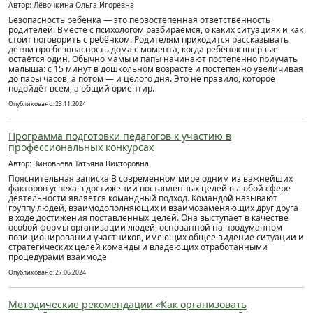
Автор: Лёвочкина Ольга Игоревна
Безопасность ребёнка — это первостепенная ответственность
родителей. Вместе с психологом разбираемся, о каких ситуациях и как
стоит поговорить с ребёнком. Родителям приходится рассказывать
детям про безопасность дома с момента, когда ребёнок впервые
остаётся один. Обычно мамы и папы начинают постепенно приучать
малыша: с 15 минут в дошкольном возрасте и постепенно увеличивая
до пары часов, а потом — и целого дня. Это не правило, которое
подойдёт всем, а общий ориентир.
Опубликовано: 23.11.2024
Программа подготовки педагогов к участию в
профессиональных конкурсах
Автор: Зиновьева Татьяна Викторовна
Пояснительная записка В современном мире одним из важнейших
факторов успеха в достижении поставленных целей в любой сфере
деятельности является командный подход. Командой называют
группу людей, взаимодополняющих и взаимозаменяющих друг друга
в ходе достижения поставленных целей. Она выступает в качестве
особой формы организации людей, основанной на продуманном
позиционировании участников, имеющих общее видение ситуации и
стратегических целей команды и владеющих отработанными
процедурами взаимоде
Опубликовано: 27.06.2024
Методические рекомендации «Как организовать