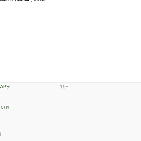
НАРЫ
16+
сти
1