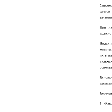
Описан
цветов 
заламин
При из
должно 
Дидакт
количес
их в на
включаю
ориента
Использ
деятель
Перечен
1. «Как