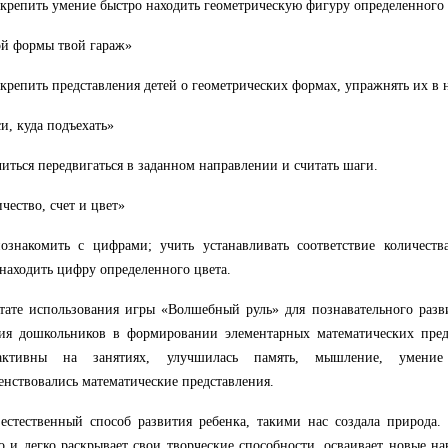
акрепить умение быстро находить геометрическую фигуру определенного 
ой формы твой гараж»
акрепить представления детей о геометрических формах, упражнять их в
си, куда подъехать»
читься передвигаться в заданном направлении и считать шаги.
ичество, счет и цвет»
ознакомить с цифрами; учить устанавливать соответствие количеств
находить цифру определенного цвета.
ьтате использования игры «Волшебный руль» для познавательного разв
ия дошкольников в формировании элементарных математических пред
активны на занятиях, улучшилась память, мышление, умение 
енствовались математические представления.
естественный способ развития ребенка, такими нас создала природа.
о и легко раскрывает свои творческие способности, осваивает новые на