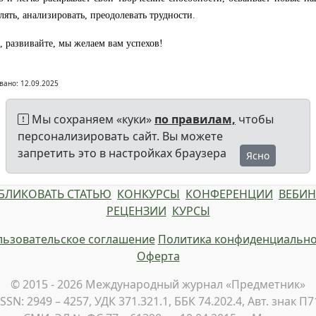
ять, анализировать, преодолевать трудности.
, развивайте, мы желаем вам успехов!
вано: 12.09.2025
Мы сохраняем «куки»
по правилам,
чтобы
персонализировать сайт. Вы можете
запретить это в настройках браузера
Ясно
БЛИКОВАТЬ СТАТЬЮ
КОНКУРСЫ
КОНФЕРЕНЦИИ
ВЕБИ
РЕЦЕНЗИИ
КУРСЫ
ьзовательское соглашение
Политика конфиденциально
Оферта
© 2015 - 2026 Международный журнал «Предметник»
ISSN: 2949 – 4257, УДК 371.321.1, ББК 74.202.4, Авт. знак П7