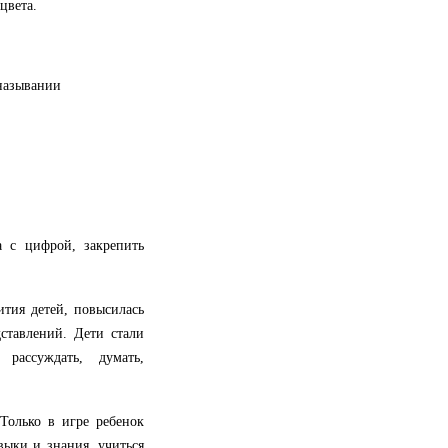
цвета.
 назывании
а с цифрой, закрепить
ития детей, повысилась
ставлений. Дети стали
рассуждать, думать,
 Только в игре ребенок
выки и знания, учиться