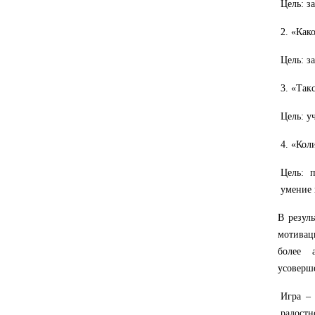
Цель: з
2. «Как
Цель: з
3. «Так
Цель: у
4. «Кол
Цель: п
умение 
В резул
мотивац
более 
усоверш
Игра – 
радостн