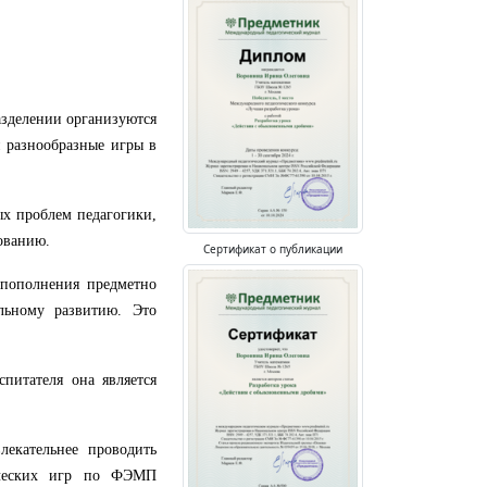
зделении организуются
и разнообразные игры в
ых проблем педагогики,
ованию.
Сертификат о публикации
 пополнения предметно
льному развитию. Это
спитателя она является
лекательнее проводить
ических игр по ФЭМП