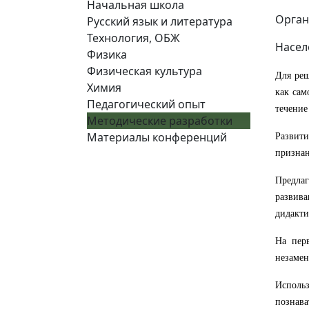
Начальная школа
Орган
Русский язык и литература
Технология, ОБЖ
Насел
Физика
Физическая культура
Для
ре
Химия
как сам
Педагогический опыт
течение
Методические разработки
Материалы конференций
Развити
признан
Предла
развив
дидакти
На перв
незаме
Исполь
познава