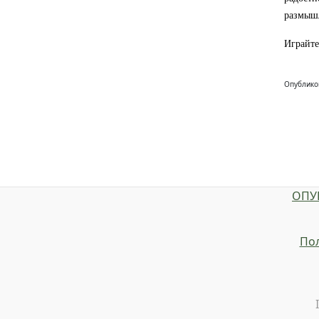
размышл
Играйте
Опублико
ОПУ
Пол