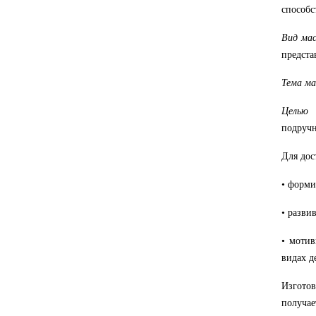
способс
Вид
ма
предста
Тема
ма
Целью
подручн
Для
дос
• форми
• разви
• мотив
видах д
Изготов
получае