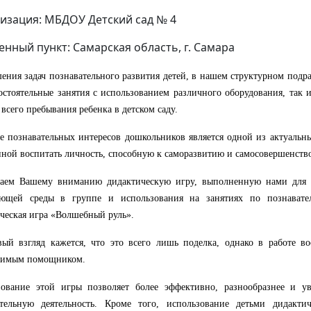
изация: МБДОУ Детский сад № 4
енный пункт: Самарская область, г. Самара
шения
задач
познавательного развития детей,
в
нашем структурном подра
остоятельные занятия с использованием различного оборудования, так 
 всего пребывания ребенка в детском саду.
е познавательных интересов дошкольников является одной из актуальн
ной воспитать личность, способную к саморазвитию и самосовершенств
гаем Вашему
вниманию
дидактическую игру, выполненную нами для
ающей среды в группе и использования на занятиях по познавате
ческая игра «Волшебный руль».
ый взгляд кажется, что это всего лишь поделка, однако в работе во
нимым помощником.
зование
этой
игры
позволяет
более эффективно, разнообразнее и ув
тельную деятельность
. Кроме того, использование
детьми
дидакт