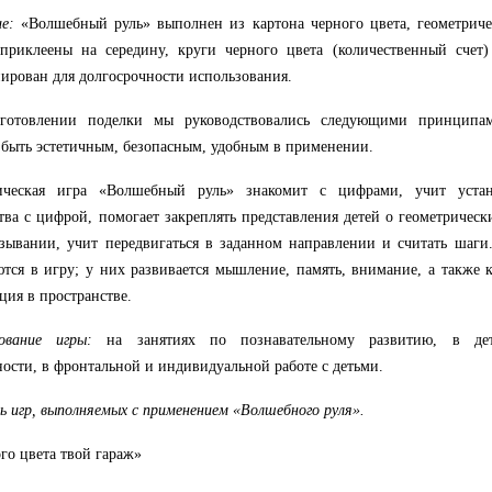
ие
:
«Волшебный руль» выполнен из картона черного цвета, геометрич
приклеены на середину, круги черного цвета (количественный счет)
ирован для долгосрочности использования.
готовлении
поделки мы руководствовались
следующими
принципам
быть эстетичным, безопасным, удобным в применении.
ическая игра «Волшебный руль» знакомит с цифрами, учит устана
тва с цифрой, помогает закреплять представления детей о геометричес
зывании, учит передвигаться в заданном направлении и считать шаги
тся в игру; у них развивается мышление, память, внимание, а также
ция в пространстве.
ование
игры:
на занятиях по познавательному развитию, в детс
ности, в фронтальной и индивидуальной работе с детьми.
ь
игр
, выполняемых с применением «Волшебного руля».
ого цвета твой гараж»