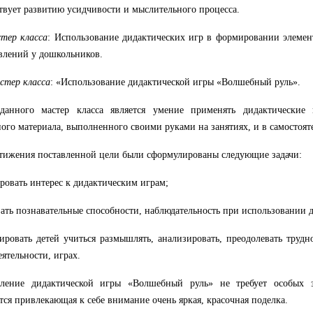
твует
развитию усидчивости и мыслительного процесса.
стер
класса
: Использование дидактических игр в формировании элемен
влений у дошкольников.
стер
класса
: «Использование дидактической игры «Волшебный руль».
данного
мастер
класса
является
умение применять дидактические
ого материала, выполненного своими руками на занятиях, и в самостоят
тижения
поставленной
цели
были
сформулированы
следующие
задачи:
ровать интерес к дидактическим играм;
вать познавательные способности, наблюдательность при использовании 
ировать детей учиться размышлять, анализировать, преодолевать трудн
еятельности, играх.
ление
дидактической игры «Волшебный руль» не требует особых за
тся привлекающая к себе внимание очень яркая, красочная поделка.