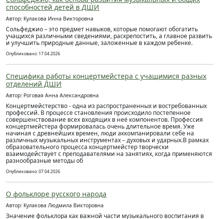
способностей детей в ДШИ
Автор: Кулакова Инна Викторовна
Сольфеджио – это предмет навыков, которые помогают обогатить
учащихся различными сведениями, раскрепостить, а главное развить
и улучшить природные данные, заложенные в каждом ребенке.
Опубликовано: 17.04.2026
Специфика работы концертмейстера с учащимися разных
отделений ДШИ
Автор: Роговая Анна Александровна
Концертмейстерство - одна из распространенных и востребованных
профессий. В процессе становления происходило постепенное
совершенствование всех входящих в неё компонентов. Профессия
концертмейстера формировалась очень длительное время. Уже
начиная с древнейших времен, люди аккомпанировали себе на
различных музыкальных инструментах – духовых и ударных.В рамках
образовательного процесса концертмейстер творчески
взаимодействует с преподавателями на занятиях, когда применяются
разнообразные методы об
Опубликовано: 07.04.2026
О фольклоре русского народа
Автор: Кулакова Людмила Викторовна
Значение фольклора как важной части музыкального воспитания в