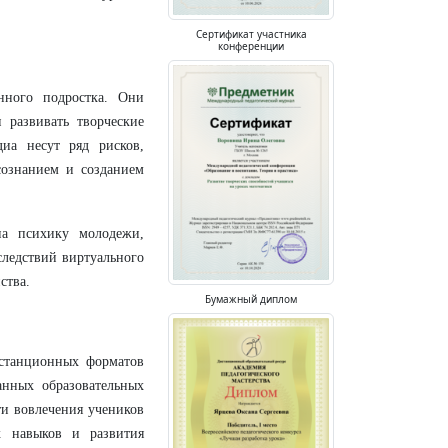
Сертификат участника
конференции
нного подростка. Они
 развивать творческие
иа несут ряд рисков,
сознанием и созданием
на психику молодежи,
следствий виртуального
ства.
Бумажный диплом
истанционных форматов
анных образовательных
и вовлечения учеников
х навыков и развития