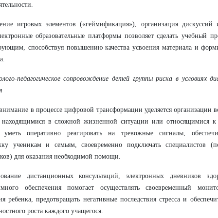
ятельности.
ение игровых элементов («геймификация»), организация дискуссий 
лектронные образовательные платформы позволяет сделать учебный пр
рующим, способствуя повышению качества усвоения материала и фор
а.
олого-педагогическое сопровождение детей группы риска в условиях 
я
внимание в процессе цифровой трансформации уделяется организации в
, находящимися в сложной жизненной ситуации или относящимися к 
 уметь оперативно реагировать на тревожные сигналы, обеспечи
жку ученикам и семьям, своевременно подключать специалистов (пс
ков) для оказания необходимой помощи.
зование дистанционных консультаций, электронных дневников здо
ммного обеспечения помогает осуществлять своевременный монит
ия ребенка, предотвращать негативные последствия стресса и обеспеч
ностного роста каждого учащегося.