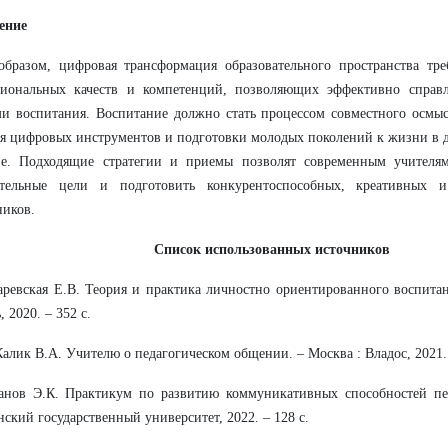
ение
бразом, цифровая трансформация образовательного пространства тре
сиональных качеств и компетенций, позволяющих эффективно справл
и воспитания. Воспитание должно стать процессом совместного осмыс
я цифровых инструментов и подготовки молодых поколений к жизни в
ве. Подходящие стратегии и приемы позволят современным учителям
ательные цели и подготовить конкурентоспособных, креативных 
иков.
Список использованных источников
аревская Е.В. Теория и практика личностно ориентированного воспитан
 2020. – 352 с.
Калик В.А. Учителю о педагогическом общении. – Москва : Владос, 2021. 
анов Э.К. Практикум по развитию коммуникативных способностей пед
нский государственный университет, 2022. – 128 с.