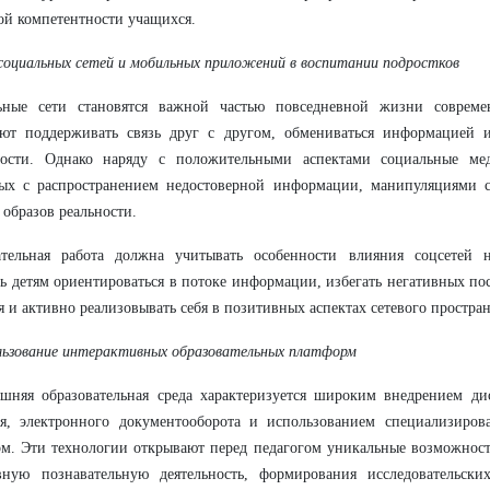
й компетентности учащихся.
 социальных сетей и мобильных приложений в воспитании подростков
ьные сети становятся важной частью повседневной жизни совреме
яют поддерживать связь друг с другом, обмениваться информацией и
ности. Однако наряду с положительными аспектами социальные мед
ных с распространением недостоверной информации, манипуляциями 
образов реальности.
ательная работа должна учитывать особенности влияния соцсетей 
ь детям ориентироваться в потоке информации, избегать негативных по
 и активно реализовывать себя в позитивных аспектах сетевого простран
льзование интерактивных образовательных платформ
яшняя образовательная среда характеризуется широким внедрением д
ия, электронного документооборота и использованием специализиров
м. Эти технологии открывают перед педагогом уникальные возможност
вную познавательную деятельность, формирования исследовательски