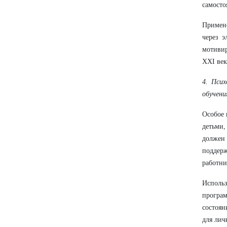
самосто
Примен
через э
мотиви
XXI век
4. Псих
обучени
Особое 
детьми
должен
поддер
работни
Исполь
програ
состоян
для лич