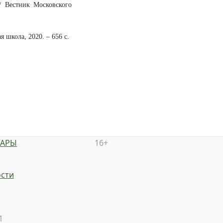
// Вестник Московского
 школа, 2020. – 656 с.
НАРЫ
16+
сти
1