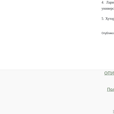
4. Лари
универс
5. Хуто
Опублико
ОПУ
Пол