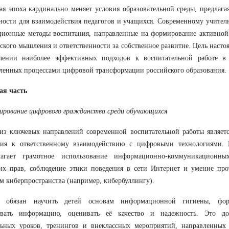
я эпоха кардинально меняет условия образовательной среды, предлаг
ости для взаимодействия педагогов и учащихся. Современному учител
ционные методы воспитания, направленные на формирование активной
ского мышления и ответственности за собственное развитие. Цель насто
лении наиболее эффективных подходов к воспитательной работе в 
ленных процессами цифровой трансформации российского образования.
ая часть
ирование цифрового гражданства среди обучающихся
з ключевых направлений современной воспитательной работы являетс
ния к ответственному взаимодействию с цифровыми технологиями. 
лагает грамотное использование информационно-коммуникационны
их прав, соблюдение этики поведения в сети Интернет и умение про
м киберпространства (например, кибербуллингу).
г обязан научить детей основам информационной гигиены, форм
овать информацию, оценивать её качество и надежность. Это дос
льных уроков, тренингов и внеклассных мероприятий, направленных