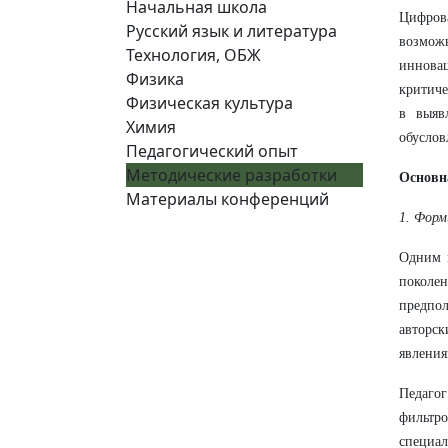
Начальная школа
Цифрова
Русский язык и литература
возможн
Технология, ОБЖ
иннова
Физика
критиче
Физическая культура
в выяв
Химия
обуслов
Педагогический опыт
Методические разработки
Основн
Материалы конференций
1. Форм
Одним и
поколе
предпо
авторск
явления
Педаго
фильтр
специа