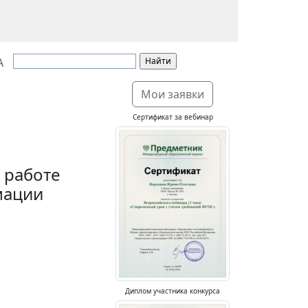
А
Мои заявки
Сертификат за вебинар
 работе
мации
Диплом участника конкурса