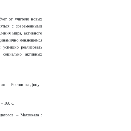
бует от учителя новых
яться с современными
ления мира, активного
 динамично меняющемся
 успешно реализовать
и социально активных
ия. – Ростов-на-Дону :
– 160 с.
агогов. – Махачкала :