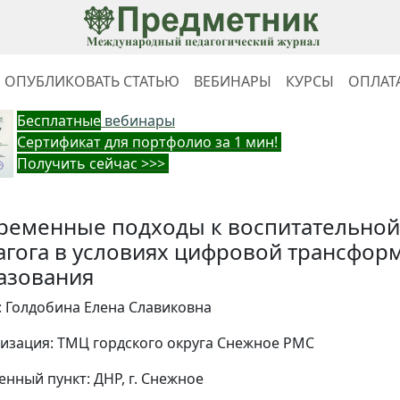
ОПУБЛИКОВАТЬ СТАТЬЮ
ВЕБИНАРЫ
КУРСЫ
ОПЛАТ
Бес
платные
вебинары
Cертификат для портфолио за 1 мин!
Получить сейчас >>>
ременные подходы к воспитательной
агога в условиях цифровой трансфор
азования
: Голдобина Елена Славиковна
изация: ТМЦ гордского округа Снежное РМС
енный пункт: ДНР, г. Снежное