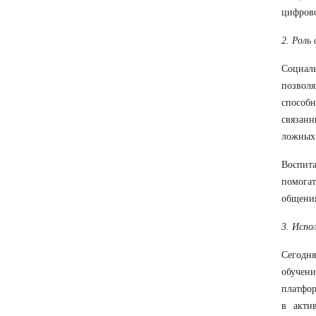
цифрово
2. Роль
Социал
позвол
способ
связан
ложных 
Воспит
помогат
общения
3. Испо
Сегодн
обучен
платфор
в акти