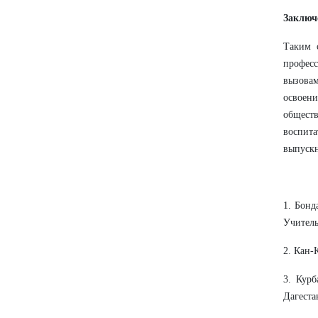
Заключ
Таким о
профес
вызовам
освоени
общест
воспит
выпускн
1. Бонд
Учитель,
2. Кан-
3. Курб
Дагеста