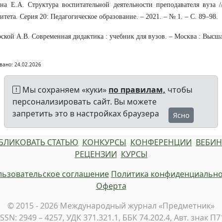
на Е.А. Структура воспитательной деятельности преподавателя вуза 
итета. Серия 20: Педагогическое образование. – 2021. – № 1. – С. 89–98.
рской А.В. Современная дидактика : учебник для вузов. – Москва : Высшая
вано: 24.02.2026
Мы сохраняем «куки»
по правилам,
чтобы
персонализировать сайт. Вы можете
запретить это в настройках браузера
Ясно
БЛИКОВАТЬ СТАТЬЮ
КОНКУРСЫ
КОНФЕРЕНЦИИ
ВЕБИ
РЕЦЕНЗИИ
КУРСЫ
ьзовательское соглашение
Политика конфиденциально
Оферта
© 2015 - 2026 Международный журнал «Предметник»
ISSN: 2949 – 4257, УДК 371.321.1, ББК 74.202.4, Авт. знак П7