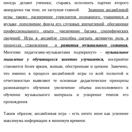
иногда делают ученики, стараясь исполнить партию второго
аккордеона так тихо, не заглушая главной.
Значение ансамблевой
игры таково: расширение горизонтов познанного учащимися в
музыке, пополнение фонда его слуховых впечатлений, обогащение
профессионального опыта, увеличение багажа специфических
сведений. Игра в ансамбле способна сыграть активную роль в
процессах становления и
развития музыкального сознания.
Многими педагогами-музыкантами подчеркнуто -
музыкальное
мышление у обучающихся заметно улучшается,
восприятие
становится более ярким, живым, обостренным и цепким. Замечено,
что именно в процессе ансамблевой игры со всей полнотой и
отчетливостью выявляют те основные дидактические принципы
развивающего обучения: увеличение объема иисполняемого в
обучении музыкального материала и ускорение темпов его
прохождения.
Таким образом, ансамблевая игра – есть ничто иное как усвоение
максимума информации в минимум времени.