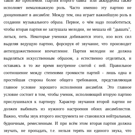
такой же проблемой. Партия второго баяна или аккордеона также
исполняет немаловажную роль. Часто именно эту партию не
дооценивают в ансамбле. Meжду тем, она играет важнейшую роль в
создании музыкального образа. Первое, о чём надо позаботиться,
чтобы вторая партия не заглушала ме­лодии, не мешала ей "дышать",
литься, петь. Некоторые ученики добиваются этого, изо всех сил
выделяя ведущую партию, форсируя её звучание, что производит
антихудожественное впечатление. Партия мелодии не должна
выделяться искусственным образом, а естественно отделяться, и
оставаясь в то же время внутренне слитой с ней. Правильное
соотношение между степенями громкости партий - лишь одна и
простейшая сторона более общего требования, представляющая
главное условие хорошего ис­полнения ансамбля. Это главное
условие состоит в том, чтобы ученик, исполняющий вторую партию
прислушивался к партнеру. Характер звучания второй партии не
должен выбивать из нуж­ного настроения обоих ансамблистов.
Важно, чтобы звук второго инструмента не ста­новился нейтральным,
будничным, ремесленным. И при всём этом вторая партия должна
звучать, не пропадать, т.е. нельзя терять ни единого звука, что