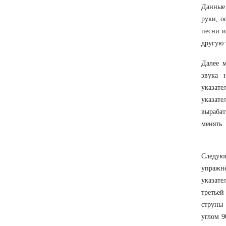
Данные 
руки, о
песни и
другую 
Далее м
звука 
указате
указат
вырабат
менять
Следую
упражн
указате
третьей
струны
углом 9