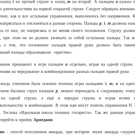
 палец
i
на третьей струне и палец
m
на второй. А пальцем
а
нужно п
 длительностями на первой открытой струне. Следует обращать внимани
ние, как и все остальные упражнения, выполнялось без напряжения. 
напрягаться и отклоняться в разные стороны. Пальцы
p
,
i
,
m
должны нахо
сь от них, не напрягаясь и не меняя своего положения. Струну долж
, при этом он не должен увлекать за собой остальные пальцы. Так ж
ь о том, что положение пальцев правой руки должно быть таки
льный пальцы образовывали «крестик».
ученик привыкнет к игре пальцем
а
отдельно, играя на одной струне
ниям на чередование и комбинирование разных пальцев правой руки.
 когда учеником была освоена техника игры пальцами
i
,
m
,
a
на одно
ением басовых струн пальцем
р
, можно переходить к следующему этапу
 на одной струне, а ещё и чередуя струны и играя всеми 
вательностях и комбинациях. В этом нам могут помочь упражнения Н. 
. Теслова «Идеальная школа техники гитариста». Так же данные упра
перейти к приёму
Арпеджио
.
жио
- способ исполнения аккорда, при котором звуки аккорда следую