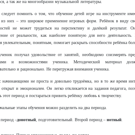
ся, а так же на многообразии музыкальной литературы.
 следует помнить о том, что обучение детей игре на инструменте име
 из них – это широкое применение игровых форм. Ребёнок в виду св
ностей не может трудиться на перспективу и далёкий результат. 
ение от реальности, как наиболее понятную для него деятельность. 
я увлекательным, понятным, помогает раскрыть способности ребёнка бол
ченик получал удовольствие от занятий, необходимо соизмерять пре
сами и возможностями ученика. Методический материал долж
вательно и рационально. Не перегружая внимания ученика.
с начинающими не проста и довольно трудоёмка, но в то же время инт
 открыт и эмоционален. Он легко откликается на задания педагога, по
ь этот период и постараться привить ребёнку любовь к творчеству.
чальные этапы обучения можно разделить на два периода.
период –
донотный
, подготовительный. Второй период –
нотный
.