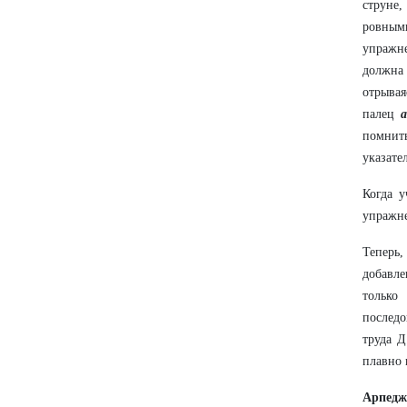
струне,
ровными
упражне
должна 
отрывая
палец
а
помнит
указате
Когда 
упражне
Теперь,
добавл
только
последо
труда Д
плавно 
Арпед