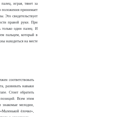
палец, играя, тянет за
ово положения принимает
ы. Это свидетельствует
ости правой руки. При
ь только один палец. И
тем пальцем, который в
ны находиться на месте
лжен соответствовать
та, развивать навыки
апе. Стоит обратить
 позиций. Всем этим
ам знакомые мелодии,
 «Маленькой ёлочке»,