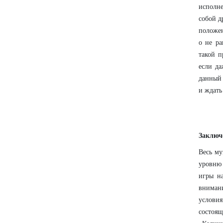
исполне
собой д
положен
о не р
такой п
если да
данный 
и ждать
Заключ
Весь му
уровню 
игры на
вниман
условия
состоящ