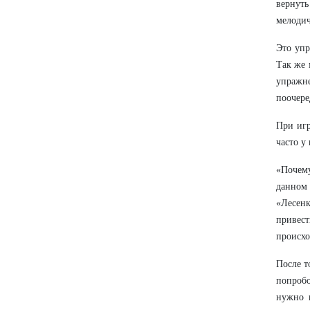
вернуть
мелодич
Это упр
Так же 
упражне
поочере
При игр
часто у
«Почему
данном 
«Лесенк
привес
происхо
После т
попробо
нужно 