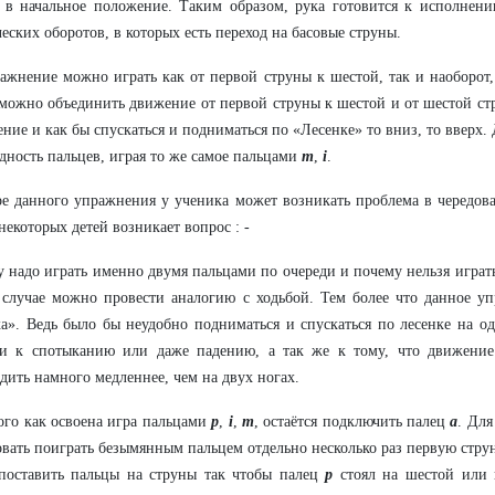
 в начальное положение. Таким образом, рука готовится к исполнен
еских оборотов, в которых есть переход на басовые струны.
ажнение можно играть как от первой струны к шестой, так и наоборот,
можно объединить движение от первой струны к шестой и от шестой ст
ние и как бы спускаться и подниматься по «Лесенке» то вниз, то вверх.
дность пальцев, играя то же самое пальцами
m
,
i
.
е данного упражнения у ученика может возникать проблема в чередов
 некоторых детей возникает вопрос : -
 надо играть именно двумя пальцами по очереди и почему нельзя играт
случае можно провести аналогию с ходьбой. Тем более что данное уп
а». Ведь было бы неудобно подниматься и спускаться по лесенке на о
ти к спотыканию или даже падению, а так же к тому, что движение
дить намного медленнее, чем на двух ногах.
ого как освоена игра пальцами
p
,
i
,
m
, остаётся подключить палец
а
. Для
вать поиграть безымянным пальцем отдельно несколько раз первую струн
поставить пальцы на струны так чтобы палец
р
стоял на шестой или 