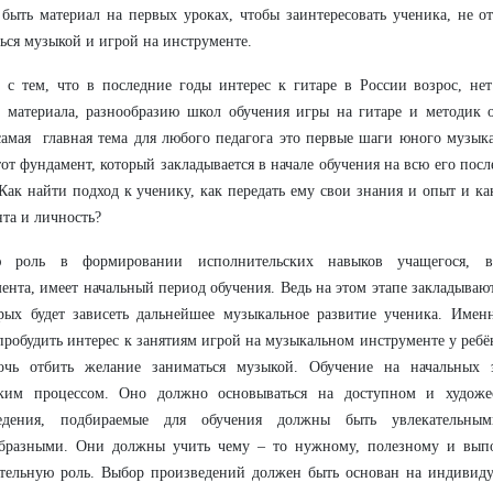
быть материал на первых уроках, чтобы заинтересовать ученика, не о
ься музыкой и игрой на инструменте.
 с тем, что в последние годы интерес к гитаре в России возрос, не
 материала, разнообразию школ обучения игры на гитаре и методик о
самая главная тема для любого педагога это первые шаги юного музык
тот фундамент, который закладывается в начале обучения на всю его по
Как найти подход к ученику, как передать ему свои знания и опыт и ка
та и личность?
 роль в формировании исполнительских навыков учащегося, в
ента, имеет начальный период обучения. Ведь на этом этапе закладываю
рых будет зависеть дальнейшее музыкальное развитие ученика. Имен
робудить интерес к занятиям игрой на музыкальном инструменте у ребё
очь отбить желание заниматься музыкой. Обучение на начальных 
ским процессом. Оно должно основываться на доступном и художес
едения, подбираемые для обучения должны быть увлекательным
образными. Они должны учить чему – то нужному, полезному и вып
тельную роль. Выбор произведений должен быть основан на индивиду