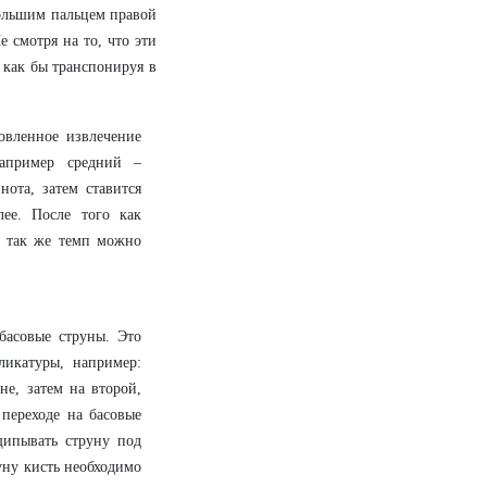
большим пальцем правой
е смотря на то, что эти
 как бы транспонируя в
овленное извлечение
например средний –
нота, затем ставится
лее. После того как
а так же темп можно
басовые струны. Это
икатуры, например:
не, затем на второй,
 переходе на басовые
щипывать струну под
уну кисть необходимо