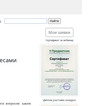
А
Мои заявки
Сертификат за вебинар
ьесами
Диплом участника конкурса
тся вопросом: каким