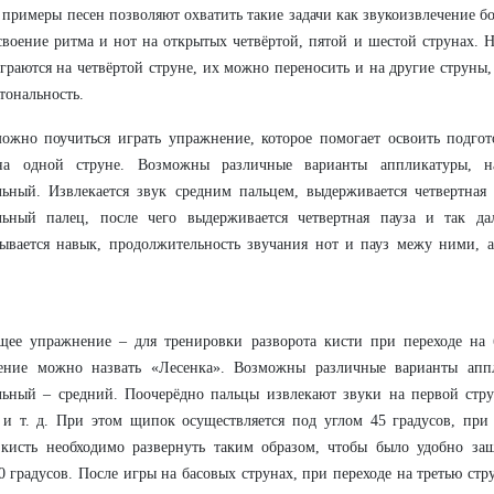
примеры песен позволяют охватить такие задачи как звукоизвлечение 
своение ритма и нот на открытых четвёртой, пятой и шестой струнах. Н
граются на четвёртой струне, их можно переносить и на другие струны,
тональность.
ожно поучиться играть упражнение, которое помогает освоить подгот
на одной струне. Возможны различные варианты аппликатуры, 
льный. Извлекается звук средним пальцем, выдерживается четвертная 
ельный палец, после чего выдерживается четвертная пауза и так да
ывается навык, продолжительность звучания нот и пауз межу ними, 
щее упражнение – для тренировки разворота кисти при переходе на 
ение можно назвать «Лесенка». Возможны различные варианты аппл
льный – средний. Поочерёдно пальцы извлекают звуки на первой стру
 и т. д. При этом щипок осуществляется под углом 45 градусов, при
 кисть необходимо развернуть таким образом, чтобы было удобно за
0 градусов. После игры на басовых струнах, при переходе на третью стр