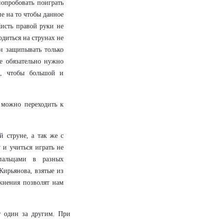
опробовать поиграть
е на то чтобы данное
Кисть правой руки не
диться на струнах не
ен защипывать только
е обязательно нужно
м, чтобы большой и
, можно переходить к
й струне, а так же с
 и учиться играть не
пальцами в разных
Кирьянова, взятые из
жнения позволят нам
т один за другим. При