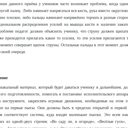
нии данного приёма у учеников часто возникает проблема, когда один 
ругой палец. Либо начинает напрягаться вся кисть, рука вместо округл
ие плоское, либо пальцы начинают напряжённо торчать в разные сторон
ациональном распределении усилий на мышцы кисти и наличии зажат
роблеме педагог должен объяснить ученику, что струну должен щипат
же приходится прилагать какие то усилия, то эти усилия прилагаются 
момент совершает щипок струны. Остальные пальцы в этот момент долж
 своей очереди.
ение
зыкальный материал, который будет даваться ученику в дальнейшем, до
его подготовленности, помогать в постановке исполнительского аппара
 инструменте, закреплять игровые движения, необходимые на этом эт
ие на первые пьесы. Они должны быть в пределах открытой и первой
м соответствует система, куда входят маленькие пьески. Это всем н
их из одной-двух строчек: «Во саду ли, в огороде», «Весёлые гуси»,