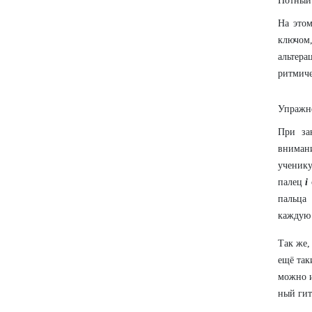
Нотный 
На этом
ключом,
альтера
ритмиче
Упражне
При за
вниман
ученик
палец
i
пальца
каждую 
Так же,
ещё так
можно и
ный гит