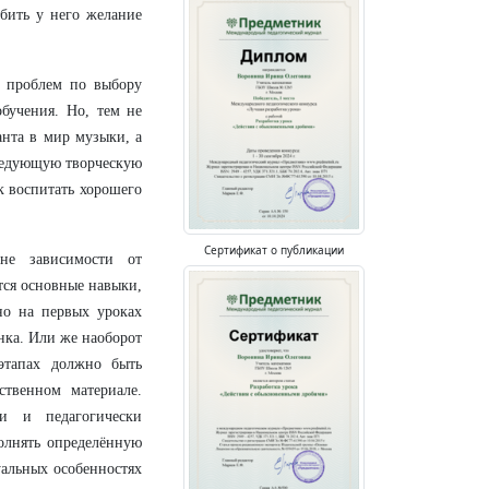
тбить у него желание
т проблем по выбору
бучения. Но, тем не
анта в мир музыки, а
следующую творческую
к воспитать хорошего
Сертификат о публикации
не зависимости от
тся основные навыки,
но на первых уроках
нка. Или же наоборот
этапах должно быть
твенном материале.
и и педагогически
олнять определённую
альных особенностях