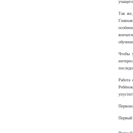
учащего
Так же,
Главная
особен
впечатл
обучени
Чтобы у
интере
последо
Работа 
Ребёнок
упустит
Первона
Первый 