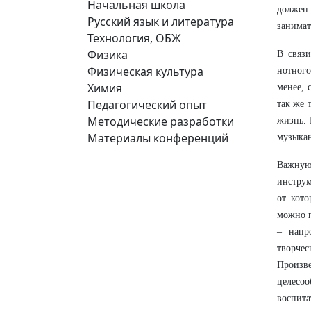
Начальная школа
должен 
Русский язык и литература
занимат
Технология, ОБЖ
Физика
В связи
Физическая культура
нотного
Химия
менее, 
Педагогический опыт
так же 
Методические разработки
жизнь. 
Материалы конференций
музыкан
Важную
инструм
от кото
можно п
– напр
творче
Произв
целесо
воспита