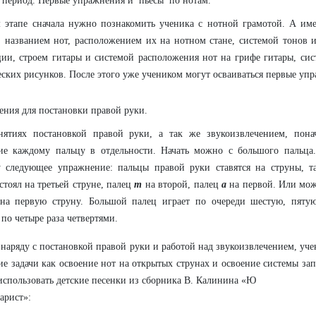
период. Первые упражнения и пьесы по нотам.
 этапе сначала нужно познакомить ученика с нотной грамотой. А им
 названием нот, расположением их на нотном стане, системой тонов 
ции, строем гитары и системой расположения нот на грифе гитары, сис
ских рисунков. После этого уже учеником могут осваиваться первые уп
ния для постановки правой руки.
нятиях постановкой правой руки, а так же звукоизвлечением, понач
ие каждому пальцу в отдельности. Начать можно с большого пальц
у следующее упражнение: пальцы правой руки ставятся на струны, т
стоял на третьей струне, палец
m
на второй, палец
a
на первой. Или мож
 на первую струну. Большой палец играет по очереди шестую, пятую
по четыре раза четвертями.
 наряду с постановкой правой руки и работой над звукоизвлечением, уч
ие задачи как освоение нот на открытых струнах и освоение системы зап
спользовать детские песенки из сборника В. Калинина «Ю
арист»: