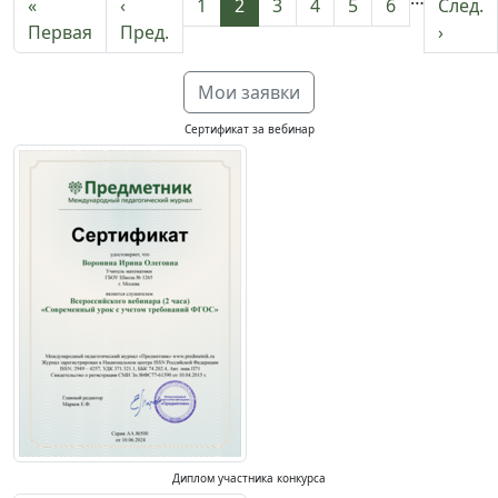
«
‹
1
2
3
4
5
6
След.
Первая
Пред.
›
Мои заявки
Сертификат за вебинар
Диплом участника конкурса