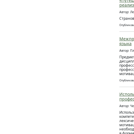
«Путеш
реали
Автор: Л
Странов
Опубликова
Межпре
языка
Автор: П
Предмет
дисципл
професс
професс
мотивац
Опубликова
Исполь
профес
Автор: Ч
Использ
компете
лексиче
мотивац
необход
в форми