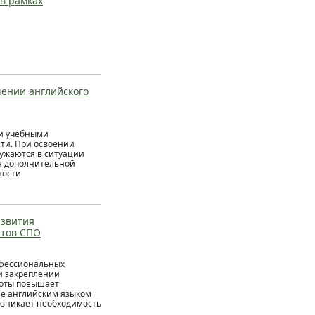
 в рамках
ении английского
ми учебными
ти. При освоении
ужаются в ситуации
ля дополнительной
ности
азвития
нтов СПО
офессиональных
и закреплении
аботы повышает
ие английским языком
возникает необходимость