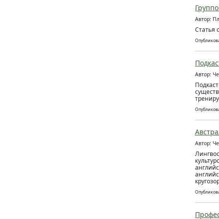
Группо
Автор: П
Статья 
Опубликова
Подкас
Автор: Ч
Подкаст
существ
трениру
Опубликова
Австра
Автор: Ч
Лингвос
культур
английс
английс
кругозо
Опубликова
Профес