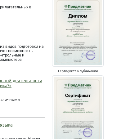
прилагательных в
из видов подготовки на
меют возможность
онтрольные и
 компьютера
Сертификат о публикации
льной деятельности
ика?»
различными
 языка
ьтурную среду. И если