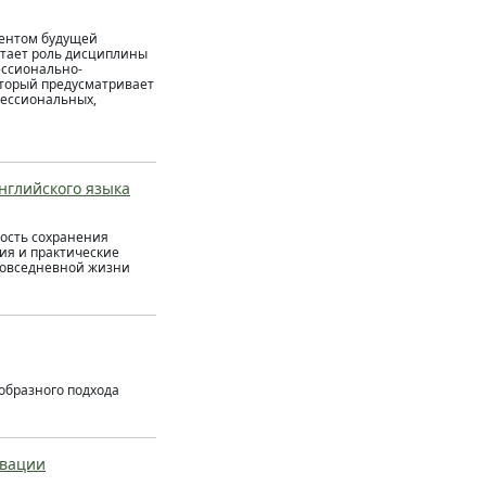
нентом будущей
стает роль дисциплины
ессионально-
оторый предусматривает
фессиональных,
нглийского языка
ность сохранения
ия и практические
 повседневной жизни
образного подхода
ивации