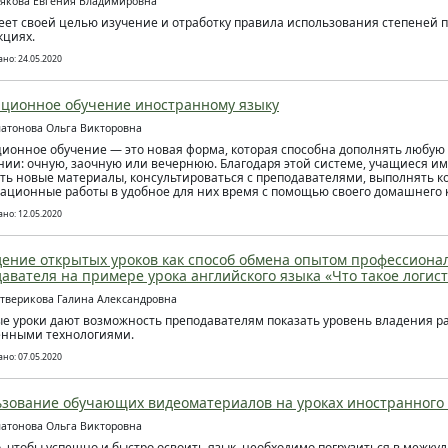
ьякова Евгения Владимировна
еет своей целью изучение и отработку правила использования степеней 
кциях.
но: 24.05.2020
ционное обучение иностранному языку
латонова Ольга Викторовна
ионное обучение — это новая форма, которая способна дополнять любую 
нии: очную, заочную или вечернюю. Благодаря этой системе, учащиеся и
ть новые материалы, консультироваться с преподавателями, выполнять к
ационные работы в удобное для них время с помощью своего домашнего
но: 12.05.2020
ение открытых уроков как способ обмена опытом профессиона
авателя на примере урока английского языка «Что такое логист
етверикова Галина Александровна
е уроки дают возможность преподавателям показать уровень владения 
енными технологиями.
но: 07.05.2020
зование обучающих видеоматериалов на уроках иностранного
латонова Ольга Викторовна
о, чтобы успешно и быстро освоить язык, необходимо погрузиться в межкул