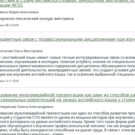
ествие в страну английского языка». Внеурочная деятельность
зации ФГОС
евина Мария Алексеевна
едческо-лексический конкурс-викторина
но: 08.12.2018
дметные связи с профессиональными дисциплинами при изуч
латонова Ольга Викторовна
 «Английский язык» имеет самые тесные интегрированные связи со все
инами, изучаемыми в колледже, помогая углубить знания по специальнос
ионально-ориентированного содержания дисциплины обучающиеся погр
иональной деятельности, межпредметных связей, что создает условия д
ии как изучения английского языка, так и освоения выбранной специаль
но: 12.11.2018
зование мультимедийной презентации как один из способов р
сиональных компетенций на уроках английского языка у студе
етверикова Галина Александровна
ование мультимедийной презентации как один из способов развития пр
нций у студентов СПО является одним из мощных методов при изучении 
ского материала на уроках английского языка. Кроме того такая форма р
ию обучающихся к изучению профессиональной лексики, так как владен
имо, чтобы быть конкурентно способным на рынке труда. В связи с этим 
ровании профессионально - комму