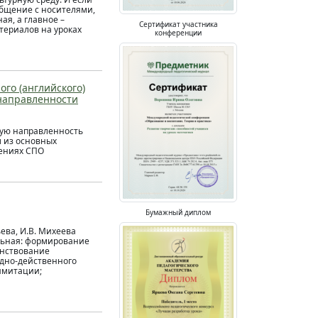
общение с носителями,
ая, а главное –
Сертификат участника
териалов на уроках
конференции
го (английского)
направленности
ую направленность
м из основных
дениях СПО
Бумажный диплом
ьева, И.В. Михеева
тельная: формирование
енствование
ядно-действенного
имитации;