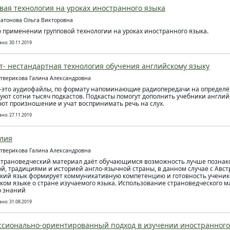
вая технология на уроках иностранного языка
латонова Ольга Викторовна
о применении групповой технологии на уроках иностранного языка.
но: 30.11.2019
т- нестандартная технология обучения английскому языку
етверикова Галина Александровна
-это аудиофайлы, по формату напоминающие радиопередачи на определё
уют сотни тысяч подкастов. Подкасты помогут дополнить учебники англий
ют произношение и учат воспринимать речь на слух.
но: 27.11.2019
лия
етверикова Галина Александровна
трановедческий материал даёт обучающимся возможность лучше познако
ой, традициями и историей англо-язычной страны, в данном случае с Авст
кий язык формирует коммуникативную компетенцию и готовность ученик
ком языке о стране изучаемого языка. Использование страноведческого 
р знаний
но: 31.08.2019
сионально-ориентированный подход в изучении иностранного