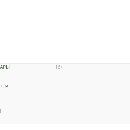
НАРЫ
16+
сти
1