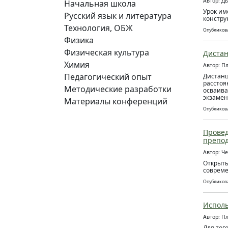
Автор: Д
Начальная школа
Урок им
Русский язык и литература
констру
Технология, ОБЖ
Опубликова
Физика
Физическая культура
Дистан
Химия
Автор: П
Педагогический опыт
Дистанц
расстоя
Методические разработки
осваива
экзамен
Материалы конференций
Опубликова
Провед
препод
Автор: Ч
Открыты
соврем
Опубликова
Исполь
Автор: П
Для тог