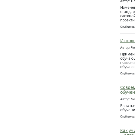
Автор: П
Изменен
стандар
сложной
проектн
Опубликова
Исполь
Автор: Ч
Примене
обучающ
позволя
обучаю
Опубликова
Соврем
обуче
Автор: Ч
В стать
обучени
Опубликова
Как уч