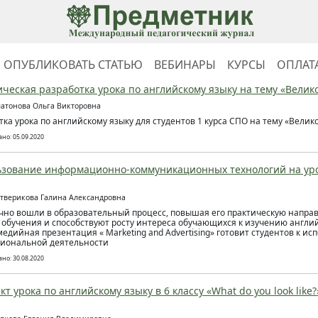
ОПУБЛИКОВАТЬ СТАТЬЮ
ВЕБИНАРЫ
КУРСЫ
ОПЛАТ
ческая разработка урока по английскому языку на тему «Вели
латонова Ольга Викторовна
тка урока по английскому языку для студентов 1 курса СПО на тему «Вели
но: 05.09.2020
зование информационно-коммуникационных технологий на уро
етверикова Галина Александровна
чно вошли в образовательный процесс, повышая его практическую направ
 обучения и способствуют росту интереса обучающихся к изучению англий
едийная презентация « Marketing and Advertising» готовит студентов к ис
иональной деятельности
но: 30.08.2020
кт урока по английскому языку в 6 классу «What do you look like