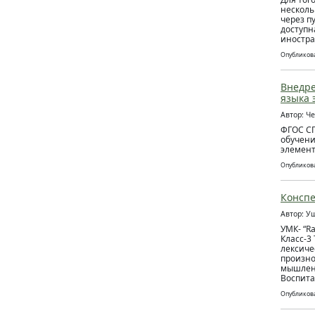
несколь
через п
доступн
иностра
Опубликова
Внедре
языка 
Автор: Ч
ФГОС СП
обучени
элемент
Опубликова
Конспе
Автор: У
УМК- “R
Класс-3
лексиче
произно
мышлени
Воспита
Опубликова