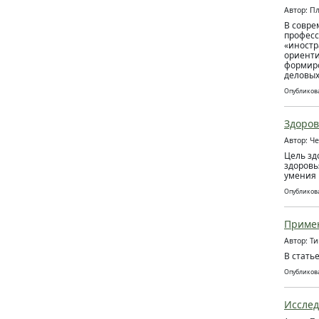
Автор: П
В совре
професс
«иностр
ориенти
формиро
деловых
Опубликова
Здоров
Автор: Ч
Цель зд
здоровь
умения 
Опубликова
Примен
Автор: Т
В стать
Опубликова
Исслед