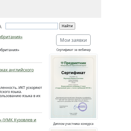
А
кобритания»
Мои заявки
кобритания»
Сертификат за вебинар
ках английского
ленность. ИКТ ускоряют
ского языка.
пользованию языка в их
?» (УМК Кузовлев и
Диплом участника конкурса