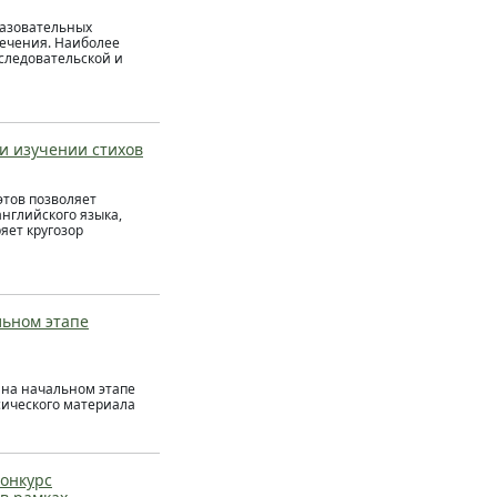
разовательных
печения. Наиболее
следовательской и
и изучении стихов
этов позволяет
нглийского языка,
яет кругозор
льном этапе
а на начальном этапе
сического материала
конкурс