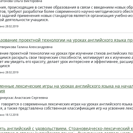
латонова Ольга Викторовна
ия, происходящие в системе образования в связи с введением новых об
тов, требуют разработки более современного научно-методического обес
 задачей применения новых стандартов является организация учебно-ис
ой деятельности учащихся.
но: 28.02.2019
зование проектной технологии на уроках английского языка пр
етверикова Галина Александровна
ние проектной технологии на уроках при изучении стихов английских по
имся раскрыть свои творческие способности, мотивирует их к изучению а
ет им увидеть его красоту, делает урок интереснее и эффективнее, расшир
щихся
но: 28.02.2019
енные лексические игры на уроках английского языка на нача
ния
ерняускас Анастасия Сергеевна
е говорится о современных лексических играх на уроках английского язык
я, а также представлена собственная классификация игр на усвоение лек
но: 18.12.2018
ить английский с удовольствием. Страноведческо-лексический 