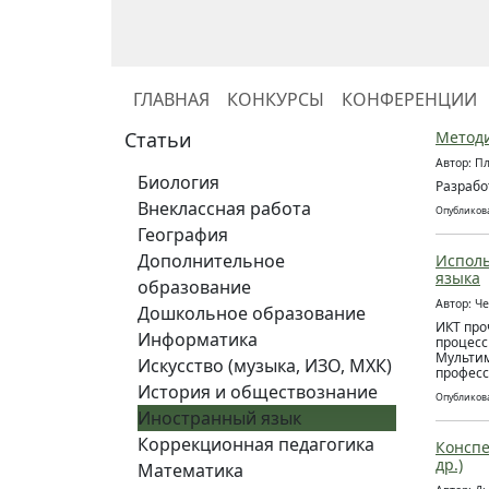
ГЛАВНАЯ
КОНКУРСЫ
КОНФЕРЕНЦИИ
Статьи
Методи
Автор: П
Биология
Разрабо
Внеклассная работа
Опубликова
География
Дополнительное
Исполь
языка
образование
Автор: Ч
Дошкольное образование
ИКТ про
Информатика
процесс
Мультим
Искусство (музыка, ИЗО, МХК)
професс
История и обществознание
Опубликова
Иностранный язык
Коррекционная педагогика
Конспе
др.)
Математика