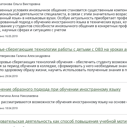
латонова Ольга Викторовна
менных условиях иноязычное общение становится существенным компо
иональной деятельности специалиста, в связи с этим значительно возра
анный язык» в неязыковых вузах. Особую актуальность приобретает проф
рованный подход к обучению иностранного языка в технических вузах, к
вание у студентов способности иноязычного общения в конкретных про
, научных сферах и ситуациях с учетом
но: 16.05.2019
ье-сберегающие технологии работы с детьми с ОВЗ на уроках а
етверикова Галина Александровна
оровье-сберегающих технологий обучения – обеспечить студенту возмож
я за период обучения в колледже, сформировать у него необходимые знан
по здоровому образу жизни, научить использовать полученные знания в
но: 29.04.2019
ение образного подхода при обучении иностранному языку
ипигина Анна Николаевна
е рассматриваются возможности обучения иностранному языку на основе 
но: 18.04.2019
овательская деятельность как способ повышения учебной мот