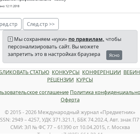
но: 12.11.2018
ред.стр
След.стр >>
Мы сохраняем «куки»
по правилам,
чтобы
персонализировать сайт. Вы можете
запретить это в настройках браузера
Ясно
БЛИКОВАТЬ СТАТЬЮ
КОНКУРСЫ
КОНФЕРЕНЦИИ
ВЕБИ
РЕЦЕНЗИИ
КУРСЫ
ьзовательское соглашение
Политика конфиденциально
Оферта
© 2015 - 2026 Международный журнал «Предметник»
ISSN: 2949 – 4257, УДК 371.321.1, ББК 74.202.4, Авт. знак П7
СМИ: ЭЛ № ФС 77 – 61390 от 10.04.2015, г. Москва
Телефон: +7 (925) 664-32-11