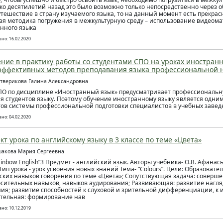
ко десятилетий назад это было возможно только непосредственно через 
утешествие в страну изучаемого языка, то на данный момент есть прекрасн
ая методика погружения в межкультурную среду – использование видеома
нного языка
но: 16.02.2020
ние в практику работы со студентами СПО на уроках иностранно
эффективных методов преподавания языка профессиональной 
етверикова Галина Александровна
О по дисциплине «Иностранный язык» предусматривает профессиональн
я студентов языку. Поэтому обучение иностранному языку является одни
ов системы профессиональной подготовки специалистов в учебных заве
но: 04.02.2020
кт урока по английскому языку в 3 классе по теме «Цвета»
шакова Мария Сергеевна
ainbow English”3 Предмет - английский язык. Авторы учебника- О.В. Афанас
 Тип урока - урок усвоения новых знаний Тема- “Colours”. Цели: Образова
ских навыков говорения по теме «Цвета»; Сопутствующая задача: соверш
сительных навыков, навыков аудирования; Развивающая: развитие нагл
я; развитие способностей к слуховой и зрительной дифференциации, к 
тельная: формирование нав
но: 10.12.2019