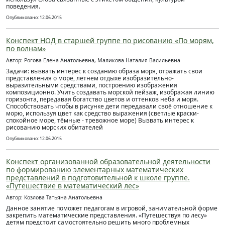
поведения.
Опубликовано: 12.06.2015
Конспект НОД в старшей группе по рисованию «По морям,
по волнам»
Автор: Рогова Елена Анатольевна, Маликова Наталия Васильевна
Задачи: вызвать интерес к созданию образа моря, отражать свои
представления о море, летнем отдыхе изобразительно-
выразительными средствами, построению изображения
композиционно. Учить создавать морской пейзаж, изображая линию
горизонта, передавая богатство цветов и оттенков неба и моря.
Способствовать чтобы в рисунке дети передавали своё отношение к
морю, используя цвет как средство выражения (светлые краски-
спокойное море, тёмные - тревожное море) Вызвать интерес к
рисованию морских обитателей
Опубликовано: 12.06.2015
Конспект организованной образовательной деятельности
по формированию элементарных математических
представлений в подготовительной к школе группе.
«Путешествие в математический лес»
Автор: Козлова Татьяна Анатольевна
Данное занятие поможет педагогам в игровой, занимательной форме
закрепить математические представления. «Путешествуя по лесу»
детям предстоит самостоятельно решить много проблемных