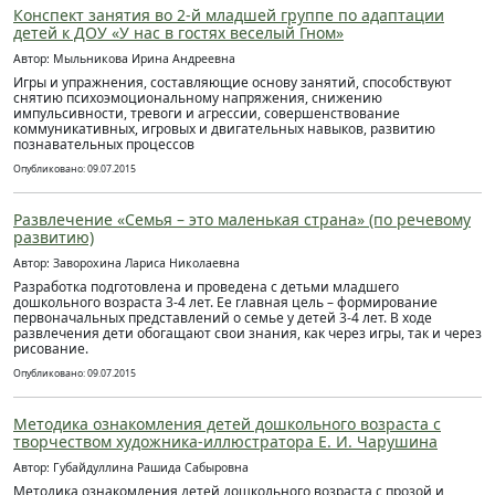
Конспект занятия во 2-й младшей группе по адаптации
детей к ДОУ «У нас в гостях веселый Гном»
Автор: Мыльникова Ирина Андреевна
Игры и упражнения, составляющие основу занятий, способствуют
снятию психоэмоциональному напряжения, снижению
импульсивности, тревоги и агрессии, совершенствование
коммуникативных, игровых и двигательных навыков, развитию
познавательных процессов
Опубликовано: 09.07.2015
Развлечение «Семья – это маленькая страна» (по речевому
развитию)
Автор: Заворохина Лариса Николаевна
Разработка подготовлена и проведена с детьми младшего
дошкольного возраста 3-4 лет. Ее главная цель – формирование
первоначальных представлений о семье у детей 3-4 лет. В ходе
развлечения дети обогащают свои знания, как через игры, так и через
рисование.
Опубликовано: 09.07.2015
Методика ознакомления детей дошкольного возраста с
творчеством художника-иллюстратора Е. И. Чарушина
Автор: Губайдуллина Рашида Сабыровна
Методика ознакомления детей дошкольного возраста с прозой и