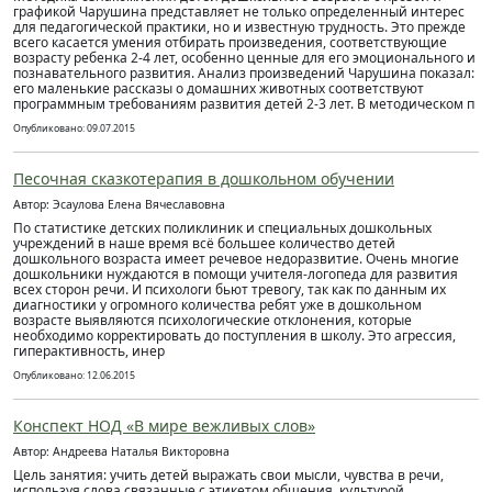
графикой Чарушина представляет не только определенный интерес
для педагогической практики, но и известную трудность. Это прежде
всего касается умения отбирать произведения, соответствующие
возрасту ребенка 2-4 лет, особенно ценные для его эмоционального и
познавательного развития. Анализ произведений Чарушина показал:
его маленькие рассказы о домашних животных соответствуют
программным требованиям развития детей 2-3 лет. В методическом п
Опубликовано: 09.07.2015
Песочная сказкотерапия в дошкольном обучении
Автор: Эсаулова Елена Вячеславовна
По статистике детских поликлиник и специальных дошкольных
учреждений в наше время всё большее количество детей
дошкольного возраста имеет речевое недоразвитие. Очень многие
дошкольники нуждаются в помощи учителя-логопеда для развития
всех сторон речи. И психологи бьют тревогу, так как по данным их
диагностики у огромного количества ребят уже в дошкольном
возрасте выявляются психологические отклонения, которые
необходимо корректировать до поступления в школу. Это агрессия,
гиперактивность, инер
Опубликовано: 12.06.2015
Конспект НОД «В мире вежливых слов»
Автор: Андреева Наталья Викторовна
Цель занятия: учить детей выражать свои мысли, чувства в речи,
используя слова связанные с этикетом общения, культурой