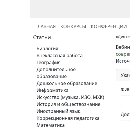
ГЛАВНАЯ
КОНКУРСЫ
КОНФЕРЕНЦИИ
Статьи
«Деяте
Вебин
Биология
совре
Внеклассная работа
Источ
География
Дополнительное
Ука
образование
Дошкольное образование
ФИО
Информатика
Искусство (музыка, ИЗО, МХК)
История и обществознание
Иностранный язык
Дол
Коррекционная педагогика
Математика