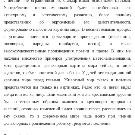
с детьми, не ограничивая их стандартными основными цветами.
Употребление цветонаименований будет способствовать его
культурному и эстетическому развитию, более полному
представлению об окружающей его действительности,
формированию целостной картины мира. В воспитательный процесс
с успехом вплетаются фольклорные произведения (пословицы,
поговорки, народные прибаутки, песни), а также
высокохудожественные произведения поэзии и прозы. В них мы
находим множество примеров употребления цветонаименований,
хотя традиционная фольклорная картина мира сейчас, в мире
гаджетов, требует пояснений для ребенка. У детей нет традиционной
картины мира перед глазами. Животный мир сказок и потешек
представляется им только на картинках. Редко кто из детей видел
зайца или волка, лису. Если маленький житель крестьянской деревни
был естественным образом включен в круговорот природных
явлений, сезонных изменений видел воочию героев рассказываемых
ему сказок, то в современном мире чаще всего при чтении
фольклорных произведений ребенку требуются пояснения.