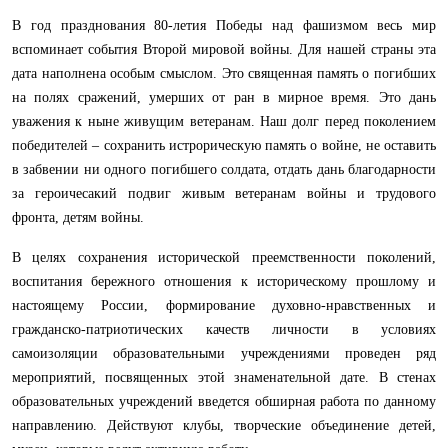
В год празднования 80-летия Победы над фашизмом весь мир
вспоминает события Второй мировой войны. Для нашей страны эта
дата наполнена особым смыслом. Это священная память о погибших
на полях сражений, умерших от ран в мирное время. Это дань
уважения к ныне живущим ветеранам. Наш долг перед поколением
победителей – сохранить истрорическую память о войне, не оставить
в забвении ни одного погибшего солдата, отдать дань благодарности
за героичесакий подвиг живым ветеранам войны и трудового
фронта, детям войны.
В целях сохранения исторической преемственности поколений,
воспитания бережного отношения к историческому прошлому и
настоящему России, формирование духовно-нравственных и
гражданско-патриотических качеств личности в условиях
самоизоляции образовательными учреждениями проведен ряд
мероприятий, посвященных этой знаменательной дате. В стенах
образовательных учреждений введется обширная работа по данному
направлению. Действуют клубы, творческие объединение детей,