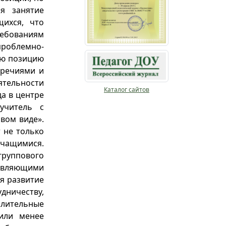
я занятие
щихся, что
требованиям
облемно-
ую позицию
оречиями и
ятельности
Каталог сайтов
да в центре
учитель с
вом виде».
 не только
учащимися.
руппового
авляющими
я развитие
ничеству,
слительные
или менее