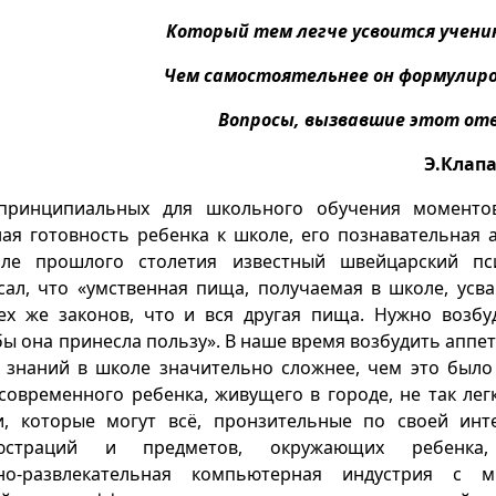
Который тем легче усвоится учени
Чем самостоятельнее он формулир
Вопросы, вызвавшие этот от
Э.Клап
принципиальных для школьного обучения моментов
ая готовность ребенка к школе, его познавательная а
ле прошлого столетия известный швейцарский пси
сал, что «умственная пища, получаемая в школе, усва
ех же законов, что и вся другая пища. Нужно возбу
бы она принесла пользу». В наше время возбудить аппе
 знаний в школе значительно сложнее, чем это было
современного ребенка, живущего в городе, не так лег
и, которые могут всё, пронзительные по своей инт
юстраций и предметов, окружающих ребенка,
ьно-развлекательная компьютерная индустрия с м