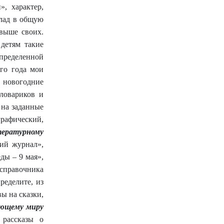
», характер,
клад в общую
 выше своих.
детям такие
определенной
го года мои
 новогодние
ловариков и
 на заданные
графический,
ературному
ий журнал»,
ды – 9 мая»,
справочника
ределите, из
вы на сказки,
ющему миру
 рассказы о