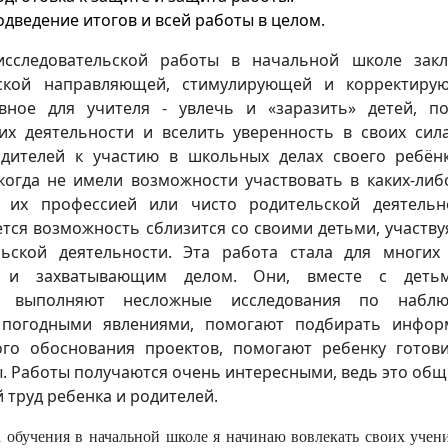
одведение итогов и всей работы в целом.
исследовательской работы в начальной школе закл
еской направляющей, стимулирующей и корректиру
авное для учителя - увлечь и «заразить» детей, п
их деятельности и вселить уверенность в своих сила
дителей к участию в школьных делах своего ребён
когда не имели возможности участвовать в каких-либо
с их профессией или чисто родительской деятельн
тся возможность сблизится со своими детьми, участву
льской деятельности. Эта работа стала для многих
 и захватывающим делом. Они, вместе с деть
, выполняют несложные исследования по набл
 погодными явлениями, помогают подбирать инфор
ого обоснования проектов, помогают ребенку готов
. Работы получаются очень интересными, ведь это общ
 труд ребенка и родителей.
а обучения в начальной школе я начинаю вовлекать своих учен