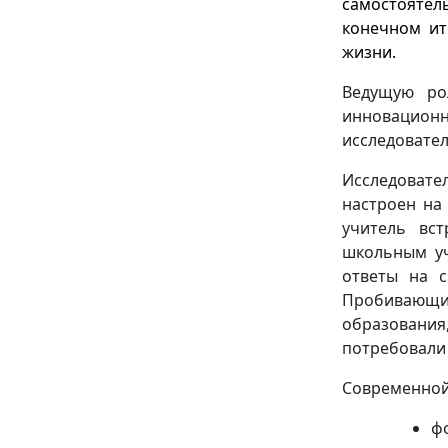
самостоятел
конечном ит
жизни.
Ведущую ро
инновационн
исследовател
Исследовател
настроен на
учитель вст
школьным уч
ответы на с
Пробивающи
образовани
потребовали
Современной
ф