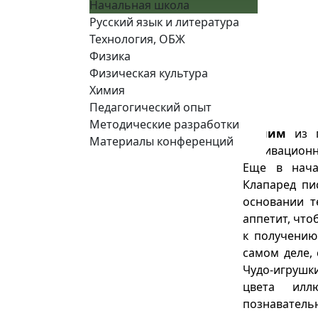
Начальная школа
Русский язык и литература
Технология, ОБЖ
Физика
Физическая культура
Химия
Педагогический опыт
Методические разработки
Одним
из 
Материалы конференций
мотивационн
Еще в нача
Клапаред пи
основании т
аппетит, что
к получению
самом деле, 
Чудо-игрушк
цвета илл
познавател