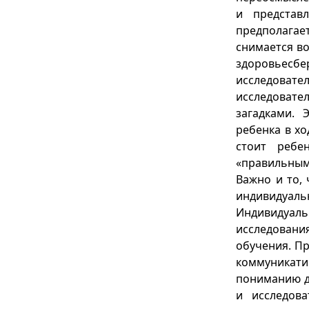
и представ
предполагае
снимается во
здоровье
исследовате
исследовате
загадками. 
ребенка в хо
стоит ребе
«правильным
Важно и то,
индивидуаль
Индивидуал
исследован
обучения. П
коммуникат
пониманию д
и исследов