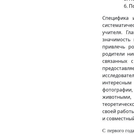
П
Специфика 
систематич
учителя. Гл
значимость 
привлечь ро
родители ни
связанных 
предоставляе
исследовате
интересным
фотографии
животными,
теоретическ
своей работы
и совместный
С первого год