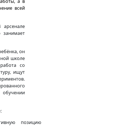
аботы, а в
чение всей
 арсенале
о занимает
ребёнка, он
ьной школе
 работа со
туру, ищут
ериментов.
рованного
 обучении
:
тивную позицию