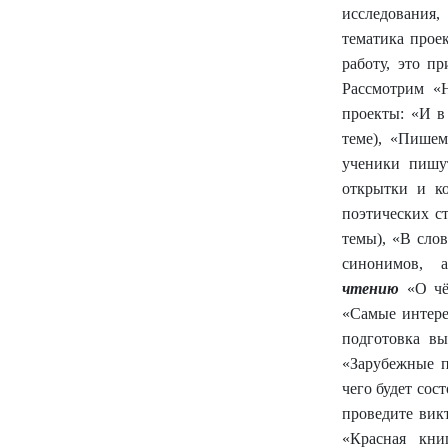
исследования,
тематика прое
работу, это п
Рассмотрим 
проекты: «И в
теме), «Пишем
ученики пишу
открытки и ко
поэтических с
темы), «В слов
синонимов, а
чтению
«О чё
«Самые интере
подготовка вы
«Зарубежные п
чего будет сос
проведите викт
«Красная кни