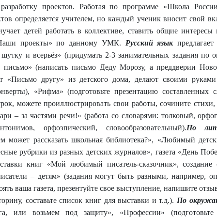
 разработку проектов. Работая по программе «Школа России
ктов определяется учителем, но каждый ученик вносит свой в
риучает детей работать в коллективе, ставить общие интересы
«Наши проекты» по данному УМК.
Русский язык
предлагает 
 шутку и всерьёз» (придумать 2-3 занимательных задания по 
 письмо» (написать письмо Деду Морозу, а преддверии Ново
т «Письмо другу» из детского дома, делают своими руками
нверты), «Рифма» (подготовьте презентацию составленных с
трок, можете проиллюстрировать свои работы, сочините стихи,
ари – за частями речи!» (работа со словарями: толковый, орфо
нтонимов, орфоэпический, словообразовательный).
По лит
м может рассказать школьная библиотека?», «Любимый детск
сные рубрики из разных детских журналов», газета «День Побе
ставки книг «Мой любимый писатель-сказочник», создание 
исатели – детям» (задания могут быть разными, например, оп
тоять ваша газета, презентуйте свое выступление, напишите отзы
орину, составьте список книг для выставки и т.д.).
По окружа
га, или возьмем под защиту», «Профессии» (подготовьте