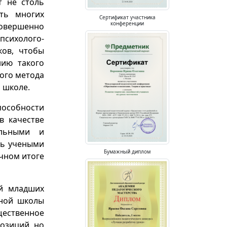
т не столь
ть многих
Сертификат участника
конференции
Совершенно
психолого-
ков, чтобы
нию такого
ого метода
 школе.
пособности
в качестве
альными и
сь учеными
Бумажный диплом
ечном итоге
ий младших
ьной школы
щественное
озиций, но