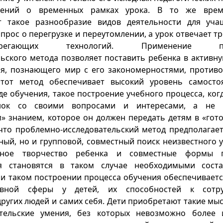
лений о временных рамках урока. В то же врем
т такое разнообразие видов деятельности для уча
прос о перегрузке и переутомлении, а урок отвечает 
сберегающих технологий. Применение пр
льского метода позволяет поставить ребенка в активн
ля, познающего мир с его закономерностями, против
Этот метод обеспечивает высокий уровень самосто
де обучения, такое построение учебного процесса, ког
нок со своими вопросами и интересами, а не 
» знанием, которое он должен передать детям в «гото
 что проблемно-исследовательский метод предполагает
ный, но и групповой, совместный поиск неизвестного 
ьное творчество ребенка и совместные формы г
ия становятся в таком случае необходимыми сост
ри таком построении процесса обучения обеспечиваетс
ивной сферы у детей, их способностей к сотруд
ругих людей и самих себя. Дети приобретают такие мы
ательские умения, без которых невозможно более 