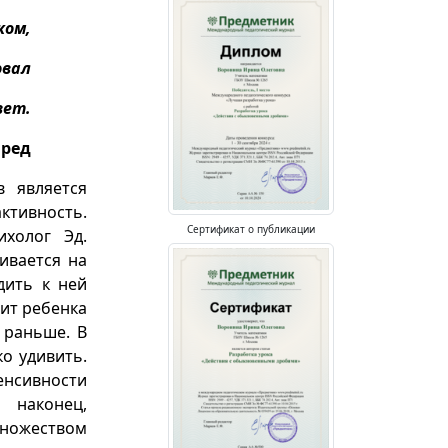
ком,
овал
вет.
аред
 является
ктивность.
Сертификат о публикации
холог Эд.
ивается на
дить к ней
тит ребенка
 раньше. В
ко удивить.
енсивности
 наконец,
ножеством