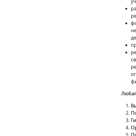
у
р
р
ф
н
д
п
р
с
р
о
ф
Любая
В
По
Г
О
П