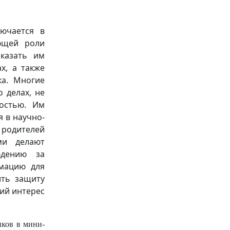
ючается в
ющей роли
оказать им
х, а также
ка. Многие
 делах, не
остью. Им
я в научно-
 родителей
ми делают
юдению за
мацию для
ить защиту
ий интерес
иков в мини-