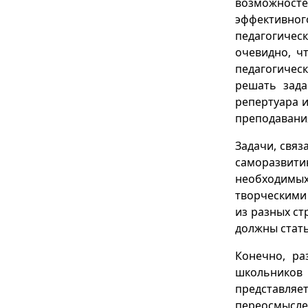
возможносте
эффективно
педагогичес
очевидно, ч
педагогичес
решать зада
репертуара 
преподавания
Задачи, свя
саморазвити
необходимы
творческими
из разных ст
должны стать
Конечно, ра
школьников 
представляе
переосмыслен