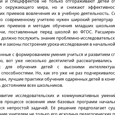
й и спецэффектов не только отгораживают детей о
го окружающего мира, но и снижают эффективнос
ких приемов вовлечения их в учебную деятельность. 
то современному учителю нужен широкий репертуар 
ких приемов и методик обучения младших школьни
чи, поставленные перед школой во ФГОС. Расшире
и должно послужить знание проблемно-исследовательск
 и законы построения урока-исследования в начальной
занные с формированием умения учиться и развитием с
ю, вот уже несколько десятилетий рассматривались 
х для обучения детей с высокими интеллекту
 способностями. Но, как это уже не раз подчеркивало
ран, лучшие практики обучения одаренных детей в кон
 достоянием всех школьников.
звитие исследовательских и коммуникативных умен
в процессе освоения ими базовых программ начал
тся непростой задачей. Её решение предполагает су
ие учителем не только его исходных педагогических п