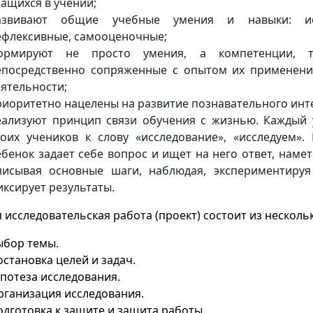
чащихся в учении;
азвивают общие учебные умения и навыки: иссл
ефлексивные, самооценочные;
ормируют не просто умения, а компетенции, т
епосредственно сопряженные с опытом их применени
еятельности;
риоритетно нацелены на развитие познавательного инт
еализуют принцип связи обучения с жизнью. Каждый 
воих учеников к слову «исследование», «исследуем».
ебенок задает себе вопрос и ищет на него ответ, намет
писывая основные шаги, наблюдая, экспериментируя
иксирует результаты.
 исследовательская работа (проект) состоит из нескольк
ыбор темы.
становка целей и задач.
ипотеза исследования.
рганизация исследования.
одготовка к защите и защита работы.