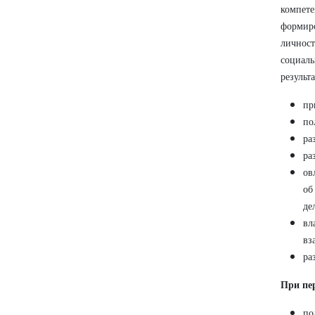
компет
формир
личнос
социал
результа
пр
по
ра
ра
ов
об
де
вл
вз
ра
При пер
по