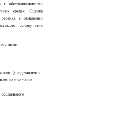
ач и обеспечивающими
чных средах. Оценка
 ребенка в овладении
ставляют основу этих
ия с ними;
жизни (представления
едневные школьные
 социального