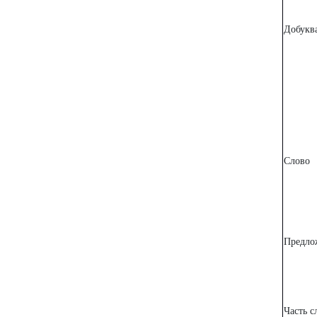
Добукв
Слово
Предло
Часть с