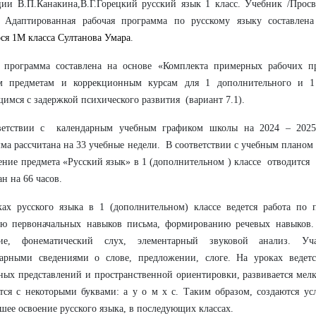
ии В.П.Канакина,В.Г.Горецкий русский язык 1 класс. Учебник /Просв
. Адаптированная рабочая программа по русскому языку составл
ся 1М класса Султанова Умара
.
я программа составлена на основе «Комплекта примерных рабочих п
м предметам и коррекционным курсам для 1 дополнительного и 1 
имся с задержкой психического развития (вариант 7.1).
ветствии с календарным учебным графиком школы на 2024 – 2025
ма рассчитана на 33 учебные недели. В соответствии с учебным планом 
ение предмета «Русский язык» в 1 (дополнительном ) классе отводится
ан на 66 часов.
ах русского языка в 1 (дополнительном) классе ведется работа по 
ию первоначальных навыков письма, формированию речевых навыков.
ие, фонематический слух, элементарный звуковой анализ. Уч
тарными сведениями о слове, предложении, слоге. На уроках ведет
ных представлений и пространственной ориентировки, развивается мел
тся с некоторыми буквами: а у о м х с. Таким образом, создаются у
шее освоение русского языка, в последующих классах.