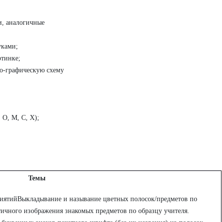
и, аналогичные
уками;
ртинке;
но-графическую схему
 О, М, С, Х);
Темы
риятийВыкладывание и называние цветных полосок/предметов по
тичного изображения знакомых предметов по образцу учителя.