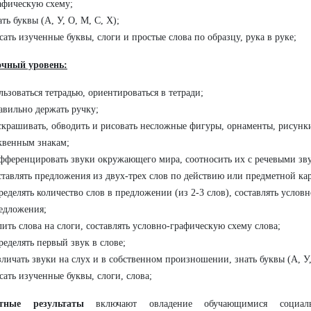
афическую схему;
ать буквы (А, У, О, М, С, Х);
сать изученные буквы, слоги и простые слова по образцу, рука в руке;
очный уровень:
льзоваться тетрадью, ориентироваться в тетради;
авильно держать ручку;
скрашивать, обводить и рисовать несложные фигуры, орнаменты, рисунк
квенным знакам;
фференцировать звуки окружающего мира, соотносить их с речевыми зв
ставлять предложения из двух-трех слов по действию или предметной ка
ределять количество слов в предложении (из 2-3 слов), составлять услов
едложения;
лить слова на слоги, составлять условно-графическую схему слова;
ределять первый звук в слове;
зличать звуки на слух и в собственном произношении, знать буквы (А, У,
сать изученные буквы, слоги, слова;
тные результаты
включают овладение обучающимися социал