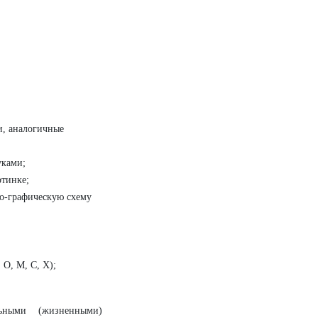
и, аналогичные
уками;
ртинке;
но-графическую схему
 О, М, С, Х);
ьными (жизненными)