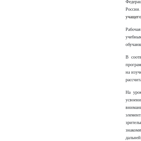
Федерац
России
учащего
Рабоча
учебны
обучающ
В соот
програм
на изуч
рассчит
На урок
усвоен
вниман
элемен
зритель
знакомя
дальней