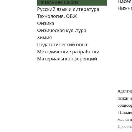
Насел
Начальная школа
Нижн
Русский язык и литература
Технология, ОБЖ
Физика
Физическая культура
Химия
Педагогический опыт
Методические разработки
Материалы конференций
Адаптир
психич
общео
«Нижне
коллек
Просве