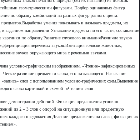
 буквенных знаков печатного шрифта (без их названия) из полосок
остейшими геометрическими фигурами. Подбор одинаковых фигур
ление по образцу комбинаций из разных фигур разного цвета.
 предметов
.
Выработка умения показывать и называть предметы, их
; в заданном направлении.Узнавание предмета по его части, составление
ие картинки по образцу.Развитие слухового вниманияРазличие звуков
ифференциация неречевых звуков.Имитация голосов животных,
несение звуков окружающего мира с речевыми звуками.
 слова условно-графическим изображением. «Чтение» зафиксированных
. Четкое различие предмета и слова, его называющего. Называние
 «запись» слов с использованием условно-графических схем.Выделение
аждого слова картинкой и схемой. «Чтение» слов.
нове демонстрации действий. Фиксация предложения условно-
жений из 2 – 3 слов с опорой на ситуационную или предметную
ние» каждого предложения.Деление предложения на слова, фиксация их
тением».