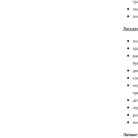
гр
зн
пи
Достат
по
пр
ра
бу
ди
со
оп
пр
де
оп
ра
пи
Личнос