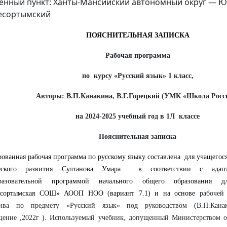
енный пункт: Ханты-Мансийский автономный округ — Юг
есортымский
ПОЯСНИТЕЛЬНАЯ ЗАПИСКА
Рабочая программа
по курсу «Русский язык» 1 класс,
Авторы: В.П.Канакина, В.Г.Горецкий (УМК «Школа Росс
на 2024-2025 учебный год в 1Л классе
Пояснительная записка
ованная рабочая программа по русскому языку составлена для учащегос
еского развития Султанова Умара
в соответствии с адап
бразовательной программой начального общего образования
сортымская СОШ» АООП НОО (вариант 7.1) и на основе
рабочей
тива по предмету «Русский язык» под руководством
(
В.П.Кана
щение ,2022г
).
Используемый учебник, допущенный Министерством об