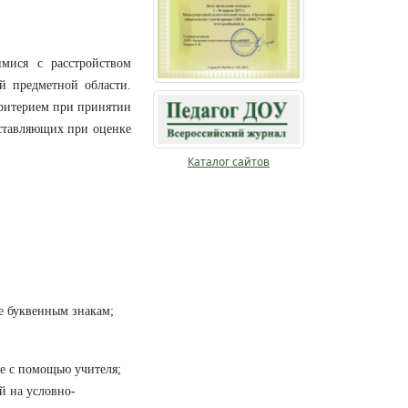
мися с расстройством
й предметной области.
критерием при принятии
оставляющих при оценке
Каталог сайтов
ний.
е буквенным знакам;
ке с помощью учителя;
й на условно-