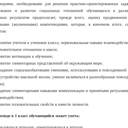
енциями, необходимыми для решения практико-ориентированных зад
ование и развитие социальных отношений обучающихся в разли
тных результатов предполагает, прежде всего, оценку продвижения
ьными (жизненными) компетенциями, которые, в конечном итоге, со
тов:
инятие учителя и учеников класса, первоначальные навыки взаимодейств
ложительное отношение к школе;
звитие мотивации к обучению;
звитие элементарных представлений об окружающем мире;
ладение социально­бытовыми умениями, используемыми в повседневной 
 устройстве школьной жизни; умение включаться в разнообразные повс
ла);
адение элементарными навыками коммуникации и принятыми ритуалами
аимодействия;
звитие положительных свойств и качеств личности.
еходе в 1 класс обучающийся может уметь:
льзоваться тетрадью, ориентироваться в тетради;