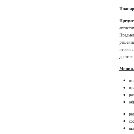
Планир
Предме
аутисти
Предмет
решения
итогов
Минима
по
пр
ра
об
ра
со
вы