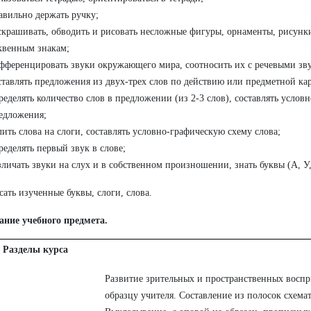
авильно держать ручку;
скрашивать, обводить и рисовать несложные фигуры, орнаменты, рисунк
квенным знакам;
фференцировать звуки окружающего мира, соотносить их с речевыми зв
ставлять предложения из двух-трех слов по действию или предметной ка
ределять количество слов в предложении (из 2-3 слов), составлять услов
едложения;
лить слова на слоги, составлять условно-графическую схему слова;
ределять первый звук в слове;
зличать звуки на слух и в собственном произношении, знать буквы (А, У,
сать изученные буквы, слоги, слова.
ание учебного предмета.
Разделы курса
Развитие зрительных и пространственных восп
образцу учителя. Составление из полосок схема