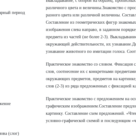
Выкладывание, с опорой на образец, прописных
различного цвета и величины.Знакомство с пр
арный период
разного цвета или различной величины. Состав
Составление из геометрических фигур знакомых
изображения слева направо, в заданном порядке
предмета из частей (не более 2-3). Выкладыван
окружающей действительности, их узнавание.Д
узнавание животного по имитации голоса. Соот
Практическое знакомство со словом. Фиксация
слов, соотнесение их с конкретными предметами
окружающих предметов, предметов на картинке,
слов (2-3) из ряда предложенных с фиксацией к
Практическое знакомство с предложением на ос
жение
графическим изображением.Составление предло
картинку. Составление схем предложений. «Чте
условно-графической схемой и последующим «ч
лова (слог)