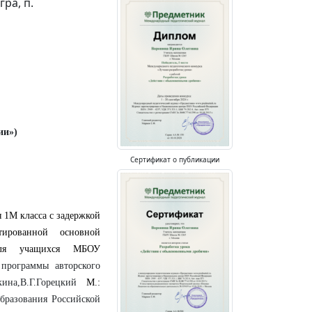
ра, п.
ии»)
Сертификат о публикации
я 1М класса
с задержкой
тированной основной
 для учащихся МБОУ
 программы авторского
кина,В.Г.Горецкий
М.:
разования Российской