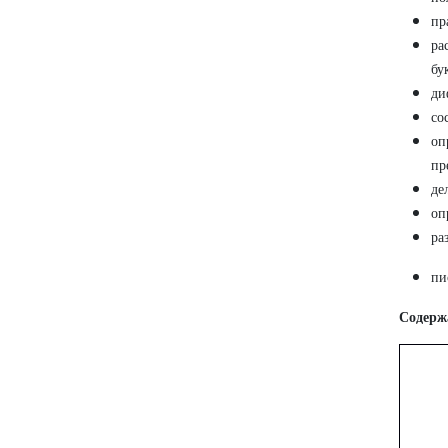
пр
ра
бу
ди
со
оп
пр
де
оп
ра
пи
Содерж