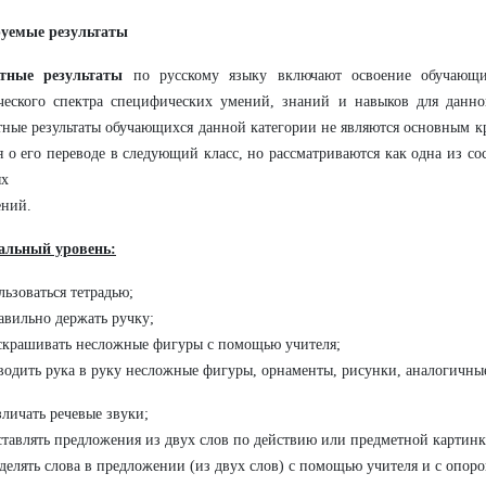
уемые результаты
тные результаты
по русскому языку включают освоение обучающи
ческого спектра специфических умений, знаний и навыков для данно
ные результаты обучающихся данной категории не являются основным 
 о его переводе в следующий класс, но рассматриваются как одна из с
ых
достиже
льный уровень:
льзоваться тетрадью;
авильно держать ручку;
скрашивать несложные фигуры с помощью учителя;
водить рука в руку несложные фигуры, орнаменты, рисунки, аналогичны
зличать речевые звуки;
ставлять предложения из двух слов по действию или предметной картин
делять слова в предложении (из двух слов) с помощью учителя и с опоро