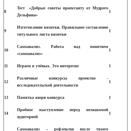
Тест «Добрые советы проектанту от Мудрого
8
1
Дельфина»
Изготовление визитки. Правильное составление
9
1
титульного листа визитки
Самоанализ. Работа над понятием
10
1
«самоанализ»
11
Играем в учёных. Это интересно
1
Различные конкурсы проектно -
12
1
исследовательской деятельности
13
Памятка жюри конкурса
1
Пробное выступление перед незнакомой
14
1
аудиторией
Самоанализ – рефлексия после твоего