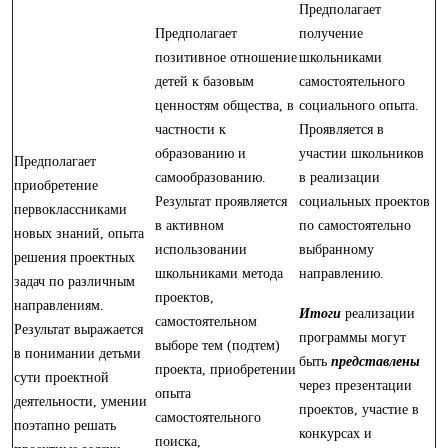
Предполагает
Предполагает
получение
позитивное отношение
школьниками
детей к базовым
самостоятельного
ценностям общества, в
социального опыта.
частности к
Проявляется в
образованию и
участии школьников
Предполагает
самообразованию.
в реализации
приобретение
Результат проявляется
социальных проектов
первоклассниками
в активном
по самостоятельно
новых знаний, опыта
использовании
выбранному
решения проектных
школьниками метода
направлению.
задач по различным
проектов,
направлениям.
Итоги
реализации
самостоятельном
Результат выражается
программы могут
выборе тем (подтем)
в понимании детьми
быть
представлены
проекта, приобретении
сути проектной
через презентации
опыта
деятельности, умении
проектов, участие в
самостоятельного
поэтапно решать
конкурсах и
поиска,