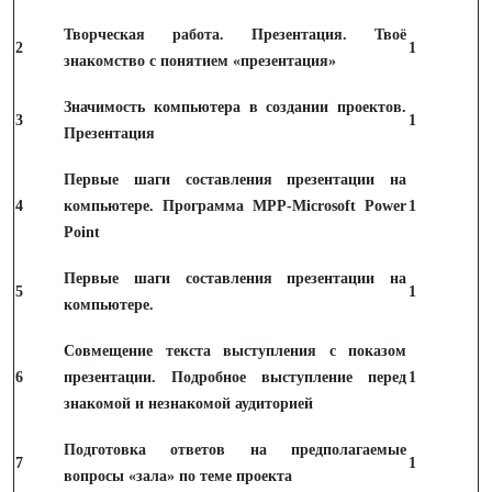
Творческая работа. Презентация. Твоё
2
1
знакомство с понятием «презентация»
Значимость компьютера в создании проектов.
3
1
Презентация
Первые шаги составления презентации на
4
компьютере. Программа МРР-Microsoft Power
1
Point
Первые шаги составления презентации на
5
1
компьютере.
Совмещение текста выступления с показом
6
презентации. Подробное выступление перед
1
знакомой и незнакомой аудиторией
Подготовка ответов на предполагаемые
7
1
вопросы «зала» по теме проекта