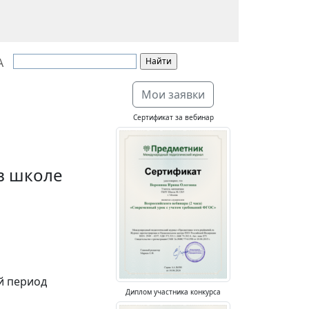
А
Мои заявки
Сертификат за вебинар
в школе
й период
Диплом участника конкурса