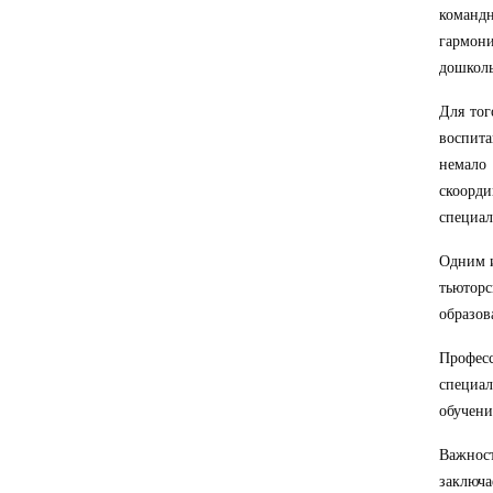
команд
гармон
дошколь
Для тог
воспита
немало
скоорди
специал
Одним и
тьютор
образов
Профес
специал
обучени
Важнос
заключ