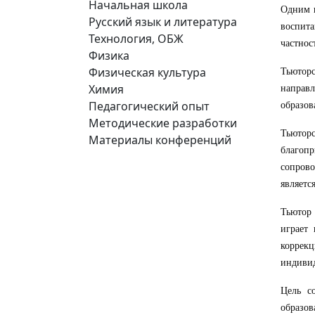
Начальная школа
Одним и
Русский язык и литература
воспита
Технология, ОБЖ
частнос
Физика
Физическая культура
Тьютор
Химия
направ
Педагогический опыт
образов
Методические разработки
Тьютор
Материалы конференций
благоп
сопров
являетс
Тьютор 
играет
коррек
индивид
Цель с
образо