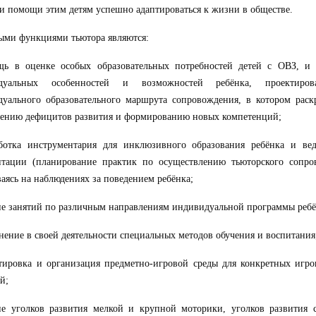
и помощи этим детям успешно адаптироваться к жизни в обществе.
ыми функциями тьютора являются:
ь в оценке особых образовательных потребностей детей с ОВЗ, и 
идуальных особенностей и возможностей
ребёнка
, проектиро
уального образовательного маршрута сопровождения, в котором раск
лению дефицитов развития и формированию новых компетенций
;
аботка инструментария для инклюзивного образования
ребёнка
и вед
нтации (планирование практик по осуществлению тьюторского сопро
аясь на наблюдениях за поведением
ребёнка;
ие занятий по различным направлениям индивидуальной программы
ребё
нение в своей деятельности специальных методов обучения и воспитания
тировка и организация предметно-игровой среды для конкретных игро
ий
;
ие уголков развития мелкой и крупной моторики, уголков развития 