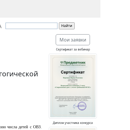
А
Мои заявки
Сертификат за вебинар
агогической
Диплом участника конкурса
нию числа детей с ОВЗ.