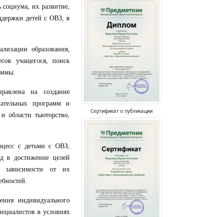
 социума, их развитие,
ддержки детей с ОВЗ, в
ализации образования,
сов учащегося, поиск
амм
ы.
правлена на создание
вательных программ и
Сертификат о публикации
и области тьюторство
,
оцесс с детьми с ОВЗ,
д в достижение целей
в зависимости от их
ебностей.
ения индивидуального
ециалистов в условиях