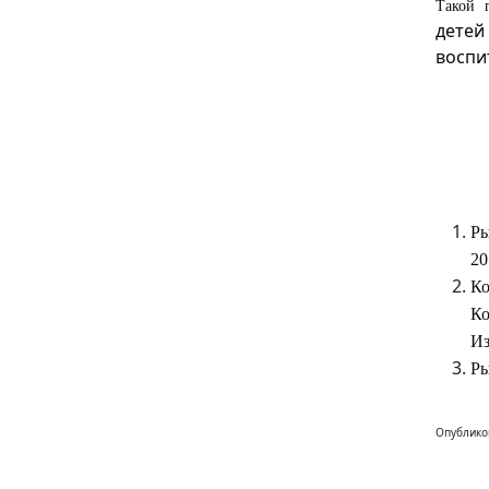
Такой 
детей
воспи
Ры
20
Ко
Ко
И
Ры
Опублико