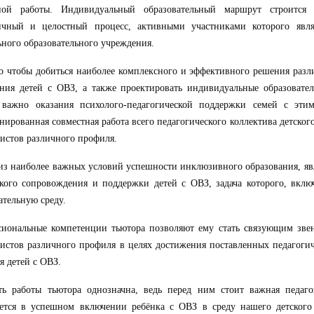
ной работы. Индивидуальный образовательный маршрут строится 
ичный и целостный процесс, активными участниками которого явля
ного образовательного учреждения.
о чтобы добиться наиболее комплексного и эффективного решения разл
ния детей с ОВЗ, а также проектировать индивидуальные образовате
 важно оказания психолого-педагогической поддержки семей с этим
нированная совместная работа всего педагогического коллектива
детского
истов различного профиля.
з наиболее важных условий успешности инклюзивного образования, яв
ского
сопровождения и поддержки детей с ОВЗ, задача которого, вкл
ательную среду.
сиональные компетенции тьютора позволяют ему стать связующим зве
истов различного профиля в целях достижения поставленных педагогич
я детей с ОВЗ.
ть работы тьютора
однозначна
, ведь перед ним стоит важная педагог
ается в успешном включении
ребёнка
с ОВЗ в среду нашего детского