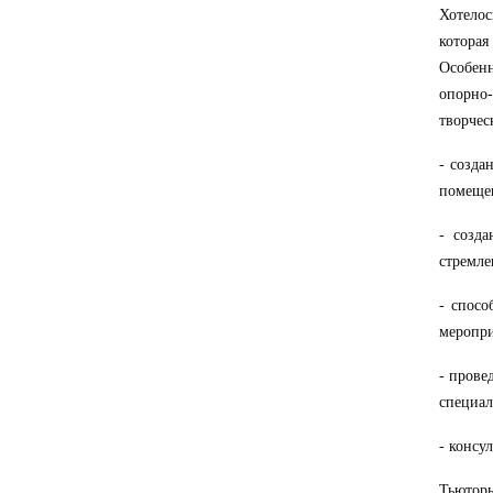
Хотело
которая
Особен
опорно-
творчес
-
созда
помещен
-
созда
стремле
-
спосо
меропри
-
прове
специал
-
консул
Тьюторы