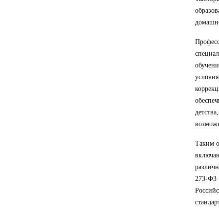
образов
домашне
Профес
специал
обучен
услови
коррек
обеспеч
детства
возможн
Таким о
включа
различн
273-ФЗ
Россий
стандар