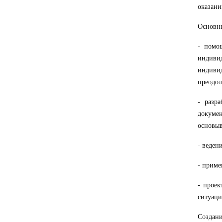
оказани
Основн
-
помощ
индив
индивид
преодо
-
разр
докуме
основыв
-
веден
-
приме
-
проек
ситуац
Создан