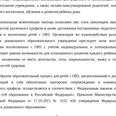
ательном учреждении, а также онлайн-консультирование родителей, п
го воспитания, обучения и развития
ребёнка
дома.
сиональные компетенции тьютора позволяют ему стать связующим зве
истов различного профиля в целях достижения поставленных педагогич
ия и воспитания детей с ОВЗ. Организация же взаимодействия разл
ях дошкольного образовательного учреждения преследует цели всес
ции воспитанника с ОВЗ с учётом индивидуальных и потенциальн
ивает равные возможности для полноценного развития каждого ребёнк
, независимо от места жительства, пола, национальности, языка в т
остей здоровья.
бразом образовательный процесс для детей с ОВЗ, организованный в д
ющий в себя обязательное тьюторское сопровождение и взаимод
ого профиля, осуществляется в соответствии с Федеральным законом о
 «Об образовании в Российской Федерации», Приказом Министерства
ской Федерации от 17.10.2013 № 1155 «Об утверждении Федеральн
та дошкольного образования».