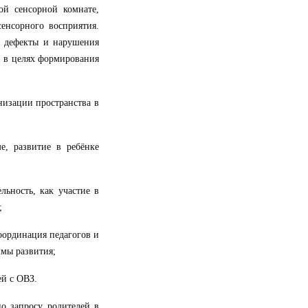
ой сенсорной комнате,
енсорного восприятия.
е дефекты и нарушения
и в целях формирования
низации пространства в
е, развитие в реб
ё
нке
ьность, как участие в
;
оординация педагогов и
ммы развития
;
ей с ОВЗ
.
о запросу родителей в