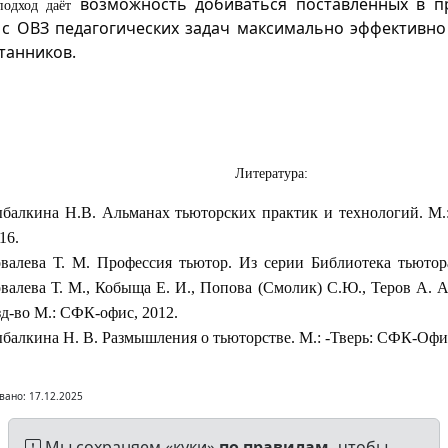
возможность добиваться поставленных в п
подход
даёт
 с ОВЗ педагогических задач максимально эффективно
танников.
Литература:
балкина Н.В.
Альманах тьюторских практик и технологий. М
16.
валева Т. М. Профессия тьютор. Из серии Библиотека тьютор
валева Т. М., Кобыща Е. И., Попова (Смолик) С.Ю., Теров А. 
зд
-
во М.: СФК-офис
,
2012
.
балкина Н. В. Размышления о тьюторстве.
М
.:
-Тверь: СФК-Офис
вано: 17.12.2025
Мы сохраняем «куки»
по правилам,
чтобы