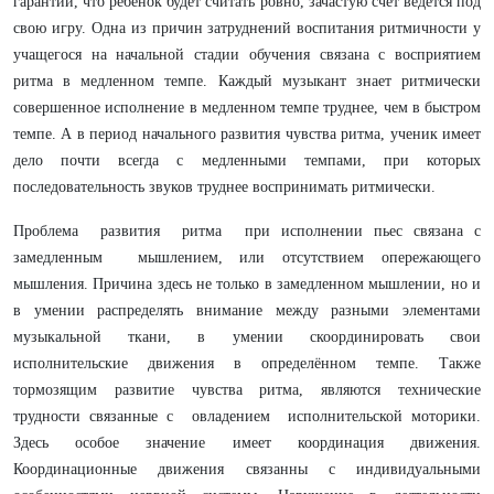
гарантии, что ребёнок будет считать ровно, зачастую счёт ведётся под
свою игру. Одна из причин затруднений воспитания ритмичности у
учащегося на начальной стадии обучения связана с восприятием
ритма в медленном темпе. Каждый музыкант знает ритмически
совершенное исполнение в медленном темпе труднее, чем в быстром
темпе. А в период начального развития чувства ритма, ученик имеет
дело почти всегда с медленными темпами, при которых
последовательность звуков труднее воспринимать ритмически.
Проблема развития ритма при исполнении пьес связана с
замедленным мышлением, или отсутствием опережающего
мышления. Причина здесь не только в замедленном мышлении, но и
в умении распределять внимание между разными элементами
музыкальной ткани, в умении скоординировать свои
исполнительские движения в определённом темпе. Также
тормозящим развитие чувства ритма, являются технические
трудности связанные с овладением исполнительской моторики.
Здесь особое значение имеет координация движения.
Координационные движения связанны с индивидуальными