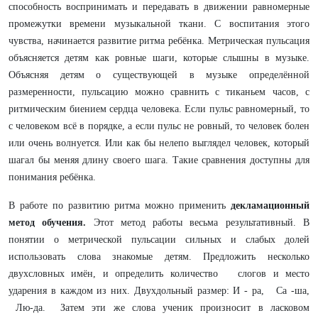
способность воспринимать и передавать в движении равномерные
промежутки времени музыкальной ткани. С воспитания этого
чувства, начинается развитие ритма ребёнка. Метрическая пульсация
объясняется детям как ровные шаги, которые слышны в музыке.
Объясняя детям о существующей в музыке определённой
размеренности, пульсацию можно сравнить с тиканьем часов, с
ритмическим биением сердца человека. Если пульс равномерный, то
с человеком всё в порядке, а если пульс не ровный, то человек болен
или очень волнуется. Или как бы нелепо выглядел человек, который
шагал бы меняя длину своего шага. Такие сравнения доступны для
понимания ребёнка.
В работе по развитию ритма можно применить
декламационный
метод обучения.
Этот метод работы весьма результативный. В
понятии о метрической пульсации сильных и слабых долей
использовать слова знакомые детям. Предложить несколько
двухсловных имён, и определить количество слогов и место
ударения в каждом из них. Двухдольный размер: И - ра, Са -ша,
Лю-да. Затем эти же слова ученик произносит в ласковом