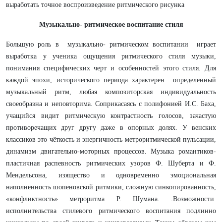
выработать точное воспроизведение ритмического рисунка
Музыкально- ритмическое воспитание
стиля
Большую роль в музыкально- ритмическом воспитании играет
выработка у ученика ощущения ритмического стиля музыки,
понимания специфических черт и особенностей этого стиля. Для
каждой эпохи, исторического периода характерен определенный
музыкальный ритм, любая композиторская индивидуальность
своеобразна и неповторима. Соприкасаясь с полифонией И.С. Баха,
учащийся видит ритмическую контрастность голосов, зачастую
противоречащих друг другу даже в опорных долях. У венских
классиков это чёткость и энергичность метроритмической пульсации,
динамизм двигательно-моторных процессов. Музыка романтиков-
пластичная распевность ритмических узоров Ф. Шуберта и Ф.
Мендельсона, изящество и одновременно эмоциональная
наполненность шопеновской ритмики, сложную синкопированность,
«конфликтность» метроритма Р. Шумана. .Возможности
исполнительства стилевого ритмического воспитания подлинно