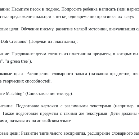
е: Насыпьте песок в поднос. Попросите ребенка написать (или нарисо
стые предложения пальцем в песке, одновременно произнося их вслух.
е цели: Обучение письму, развитие мелкой моторики, визуализация с
y-Doh Creations" (Поделки из пластилина):
е: Предложите детям слепить из пластилина предметы, о которых вы 
e", "a green tree").
ые цели: Расширение словарного запаса (названия предметов, цвет
е творческих способностей.
ture Matching" (Сопоставление текстур):
ие: Подготовьте карточки с различными текстурами (например, наж
. Также подготовьте предметы с такими же текстурами. Дети должны 
ами, называя их на английском языке.
е цели: Развитие тактильного восприятия, расширение словарного запа