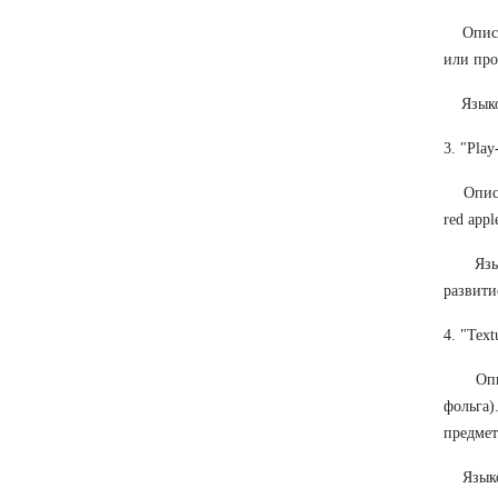
Описани
или про
Языковы
3. "Pla
Описани
red appl
Языков
развити
4. "Tex
Описан
фольга)
предмет
Языковы