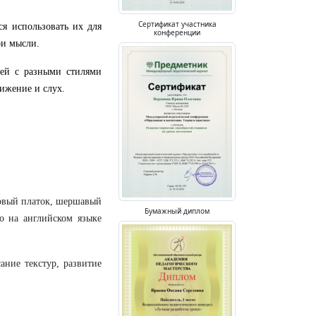
Сертификат участника
ся использовать их для
конференции
ои мысли.
тей с разными стилями
вижение и слух.
овый платок, шершавый
Бумажный диплом
го на английском языке
ние текстур, развитие