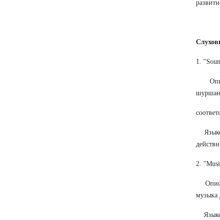
развити
Слухов
1. "Sou
Описан
шуршани
соответ
Языковы
действи
2. "Mus
Описани
музыка 
Языковы