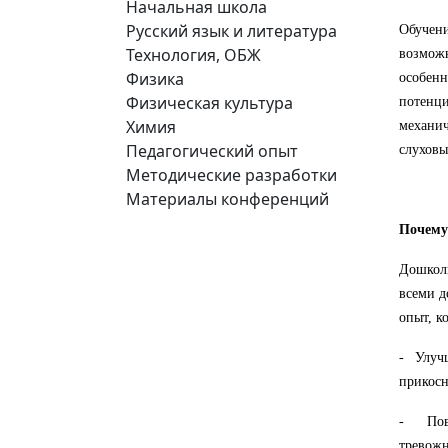
Начальная школа
Русский язык и литература
Обучен
Технология, ОБЖ
возмож
Физика
особенн
Физическая культура
потенц
Химия
механич
Педагогический опыт
слуховы
Методические разработки
Материалы конференций
Почему 
Дошкол
всеми д
опыт, к
- Улучш
прикосн
- Повы
тревожн