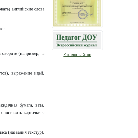
вать) английские слова
лов.
говорите (например, "a
Каталог сайтов
ов), выражение идей,
дачная бумага, вата,
сопоставить карточки с
са (названия текстур),