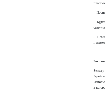
простых
- Поощр
- Будьт
стимули
- Помни
предмет
Заключ
Sensor
Задейст
Использ
в котор