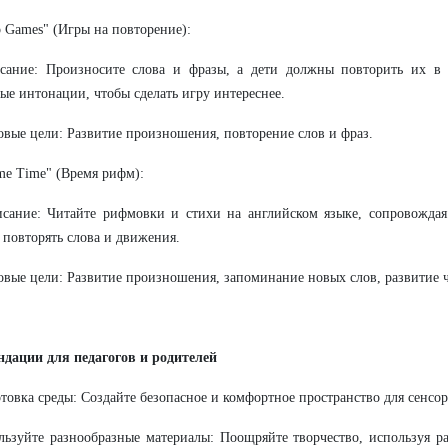
o Games" (Игры на повторение):
ие: Произносите слова и фразы, а дети должны повторить их в т
ые интонации, чтобы сделать игру интереснее.
е цели: Развитие произношения, повторение слов и фраз.
me Time" (Время рифм):
ие: Читайте рифмовки и стихи на английском языке, сопровождая
повторять слова и движения.
е цели: Развитие произношения, запоминание новых слов, развитие ч
дации для педагогов и родителей
товка среды: Создайте безопасное и комфортное пространство для сенсо
ьзуйте разнообразные материалы: Поощряйте творчество, используя р