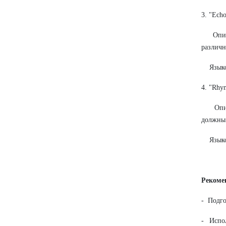
3. "Ech
Описан
различн
Языковы
4. "Rhy
Описан
должны 
Языковы
Рекомен
- Подго
- Испол