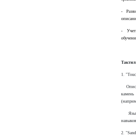
- Разви
описани
- Учет
обучени
Тактил
1. "Tou
Описан
камень 
(наприме
Языковы
навыков
2. "San