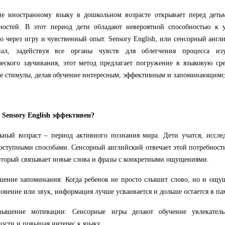
ие иностранному языку в дошкольном возрасте открывает перед дет
ностей. В этот период дети обладают невероятной способностью к 
о через игру и чувственный опыт. Sensory English, или сенсорный англ
иал, задействуя все органы чувств для облегчения процесса из
еского заучивания, этот метод предлагает погружение в языковую ср
е стимулы, делая обучение интересным, эффективным и запоминающимс
Sensory English эффективен?
ьный возраст – период активного познания мира. Дети учатся, иссл
оступными способами. Сенсорный английский отвечает этой потребности
оторый связывает новые слова и фразы с конкретными ощущениями.
ение запоминания: Когда ребенок не просто слышит слово, но и ощущ
овение или звук, информация лучше усваивается и дольше остается в па
шение мотивации: Сенсорные игры делают обучение увлекатель
ости и повышая интерес к языку.