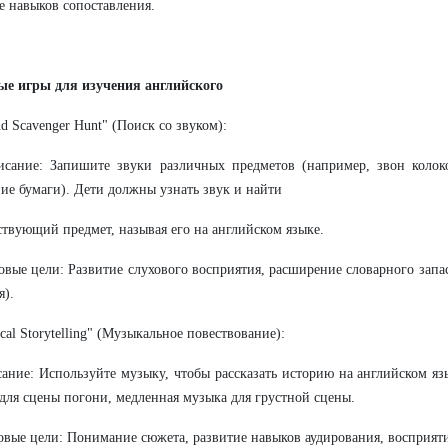
е навыков сопоставления.
ые игры для изучения английского
nd Scavenger Hunt" (Поиск со звуком):
ие: Запишите звуки различных предметов (например, звон колоко
е бумаги). Дети должны узнать звук и найти
ствующий предмет, называя его на английском языке.
е цели: Развитие слухового восприятия, расширение словарного запас
я).
ical Storytelling" (Музыкальное повествование):
е: Используйте музыку, чтобы рассказать историю на английском язы
для сцены погони, медленная музыка для грустной сцены.
е цели: Понимание сюжета, развитие навыков аудирования, восприят