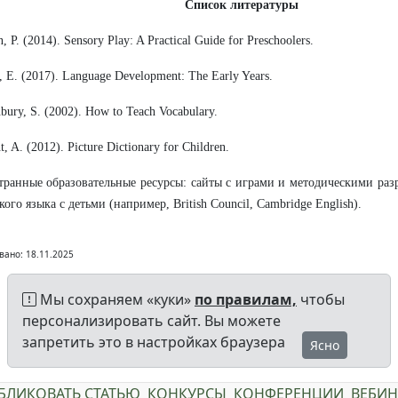
Список
литературы
n, P. (2014). Sensory Play: A Practical Guide for Preschoolers.
y, E. (2017). Language Development: The Early Years.
bury, S. (2002). How to Teach Vocabulary.
t, A. (2012). Picture Dictionary for Children.
транные образовательные ресурсы: сайты с играми и методическими раз
кого языка с детьми (например, British Council, Cambridge English).
вано: 18.11.2025
Мы сохраняем «куки»
по правилам,
чтобы
персонализировать сайт. Вы можете
запретить это в настройках браузера
Ясно
БЛИКОВАТЬ СТАТЬЮ
КОНКУРСЫ
КОНФЕРЕНЦИИ
ВЕБИ