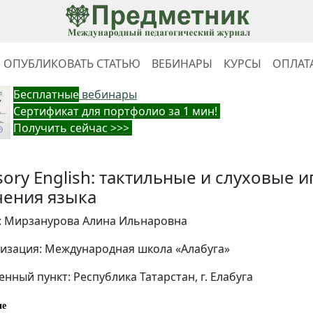
ОПУБЛИКОВАТЬ СТАТЬЮ
ВЕБИНАРЫ
КУРСЫ
ОПЛАТ
Бес
платные
вебинары
Cертификат для портфолио за 1 мин!
Получить сейчас >>>
sory English: тактильные и слуховые и
чения языка
: Мирзанурова Алина Ильнаровна
изация: Международная школа «Алабуга»
енный пункт: Республика Татарстан, г. Елабуга
ие