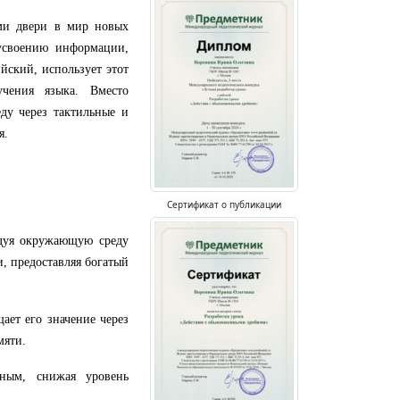
ьми двери в мир новых
усвоению информации,
ийский, использует этот
учения языка. Вместо
еду через тактильные и
я.
Сертификат о публикации
едуя окружающую среду
, предоставляя богатый
ает его значение через
мяти.
ным, снижая уровень