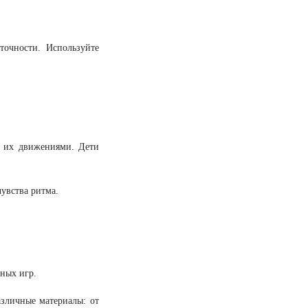
очности. Используйте
 их движениями. Дети
увства ритма.
рных игр.
азличные материалы: от