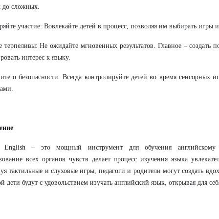
 до сложных.
яйте участие: Вовлекайте детей в процесс, позволяя им выбирать игры 
е терпеливы: Не ожидайте мгновенных результатов. Главное – создать 
ровать интерес к языку.
те о безопасности: Всегда контролируйте детей во время сенсорных и
ами.
ение
y English – это мощный инструмент для обучения английскому 
вование всех органов чувств делает процесс изучения языка увлекат
уя тактильные и слуховые игры, педагоги и родители могут создать вд
ой дети будут с удовольствием изучать английский язык, открывая для се