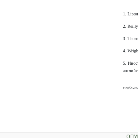
1. Lipto
2. Reill
3. Thorn
4. Wrigh
5. Инос
английс
Опублико
ОПУ