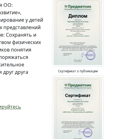
я ОО:
звитие»,
мирование у детей
х представлений
е: Сохранять и
ством физических
иков понятия
споряжаться
жительное
 друг друга
Сертификат о публикации
ируйтесь