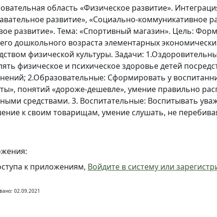
овательная область «Физическое развитие». Интеграци
авательное развитие», «Социально-коммуникативное ра
вое развитие». Тема: «Спортивный магазин». Цель: Фор
его дошкольного возраста элементарных экономически
дством физической культуры. Задачи: 1.Оздоровительны
лять физическое и психическое здоровье детей посред
нений; 2.Образовательные: Сформировать у воспитанн
ты», понятий «дороже-дешевле», умение правильно ра
ными средствами. 3. Воспитательные: Воспитывать ува
ение к своим товарищам, умение слушать, не перебивая
жения:
оступа к приложениям,
Войдите в систему или зарегистр
вано: 02.09.2021