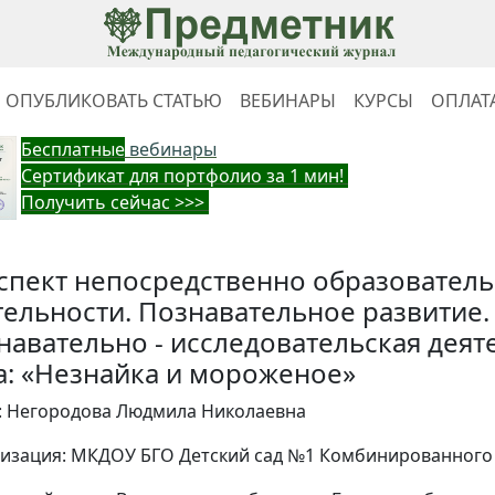
ОПУБЛИКОВАТЬ СТАТЬЮ
ВЕБИНАРЫ
КУРСЫ
ОПЛАТ
Бес
платные
вебинары
Cертификат для портфолио за 1 мин!
Получить сейчас >>>
спект непосредственно образовател
тельности. Познавательное развитие.
навательно - исследовательская деят
а: «Незнайка и мороженое»
: Негородова Людмила Николаевна
изация: МКДОУ БГО Детский сад №1 Комбинированного