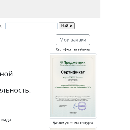
А
Мои заявки
Сертификат за вебинар
ьной
ельность.
 вида
Диплом участника конкурса