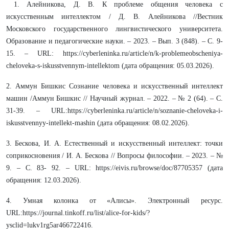
1. Алейникова, Д. В. К проблеме общения человека с
искусственным интеллектом / Д. В. Алейникова //Вестник
Московского государственного лингвистического университета.
Образование и педагогические науки. – 2023. – Вып. 3 (848). – С. 9-
15. – URL: https://cyberleninka.ru/article/n/k-problemeobscheniya-
cheloveka-s-iskusstvennym-intellektom (дата обращения: 05.03.2026).
2. Аммун Бишкис Сознание человека и искусственный интеллект
машин /Аммун Бишкис // Научный журнал. – 2022. – № 2 (64). – С.
31-39. – URL:https://cyberleninka.ru/article/n/soznanie-cheloveka-i-
iskusstvennyy-intellekt-mashin (дата обращения: 08.02.2026).
3. Бескова, И. А. Естественный и искусственный интеллект: точки
соприкосновения / И. А. Бескова // Вопросы философии. – 2023. – №
9. – С. 83- 92. – URL: https://eivis.ru/browse/doc/87705357 (дата
обращения: 12.03.2026).
4. Умная колонка от «Алисы». Электронный ресурс.
URL:https://journal.tinkoff.ru/list/alice-for-kids/?
ysclid=lukv1rg5ar466722416.