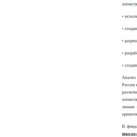
отечест
• испол
• созда
• разре
• разра
• созда
Анализ
Россия 
различ
отечест
линию 
ориенти
В февр
школа»