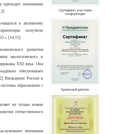
ну приходит понимание
Сертификат участника
,3]
конференции
учащихся к активному
ориентиры получили
О.» [14,15]
номического развития
вня экологического и
 державы XXI века. Она
надёжно обеспечивает
2] Вхождение России в
 системы образования с
Бумажный диплом
вляет не только новые
звития отечественного
заслуживают внимания