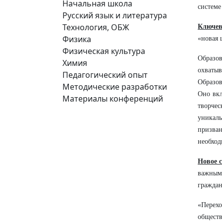
Начальная школа
системе
Русский язык и литература
Технология, ОБЖ
Ключев
Физика
«новая 
Физическая культура
Образов
Химия
охваты
Педагогический опыт
Образов
Методические разработки
Оно вкл
Материалы конференций
творче
уникаль
призван
необход
Новое с
важным
граждан
«Перехо
обществ