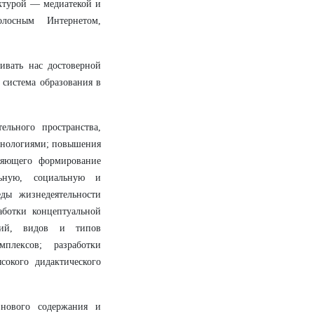
ктурой — медиатекой и
олосным Интернетом,
чивать нас достоверной
 система образования в
льного пространства,
ехнологиями; повышения
вляющего формирование
льную, социальную и
еды жизнедеятельности
аботки концептуальной
ций, видов и типов
плексов; разработки
сокого дидактического
 нового содержания и