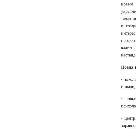
новым 
укрепл
талантл
в созд
интерес
профес
качест
нестанд
Новая 
• школ
инвалид
• новы
психоло
• центр
здравоо