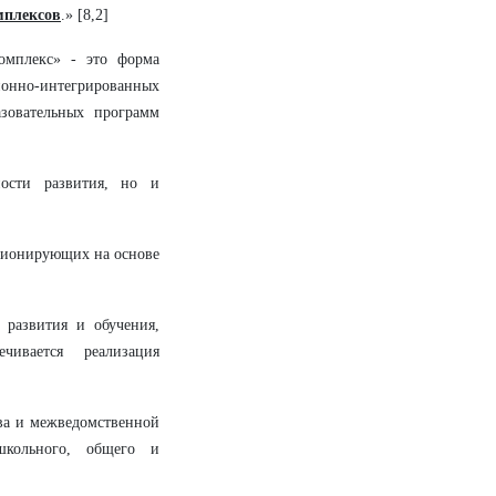
мплексов
.» [8,2]
омплекс» - это форма
нно-интегрированных
зовательных программ
ности развития, но и
кционирующих на основе
 развития и обучения,
чивается реализация
ва и межведомственной
школьного, общего и