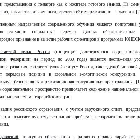
и представления о педагоге как о носителе готового знания. На сме
ания, как достояния личности, средства её самореализации в жизни.» [7
твенным направлением современного обучения является подготовка 
ию ситуации социальных перемен. Данные образовательные 
родное признание в качестве рабочих ориентиров в программах ЮНЕСК
егической целью России
(концепция долгосрочного социально-эко
ской Федерации на период до 2030 года) является достижения уро
ного развития, соответствующей статусу России, как ведущей мировой
ет передовые позиции в глобальной экологической конкуренции, 
льную безопасность и реализацию конституционных прав граждан». [1
 образовательное пространство предполагает сближение национальной
чными системами европейских стран.
ация российского образования, с учётом зарубежного опыта, предста
 но и помогает лучшему осознанию проблем на современном этапе ра
ания.
правлений
, присущих образованию в развитых странах зарубежья, 