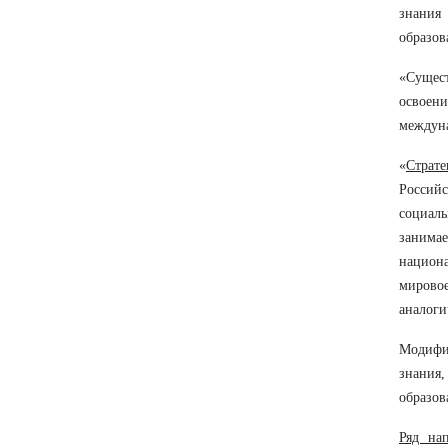
знания 
образов
«Сущес
освоен
междуна
«
Страт
Россий
социаль
занима
национа
мировое
аналоги
Модифик
знания,
образов
Ряд на