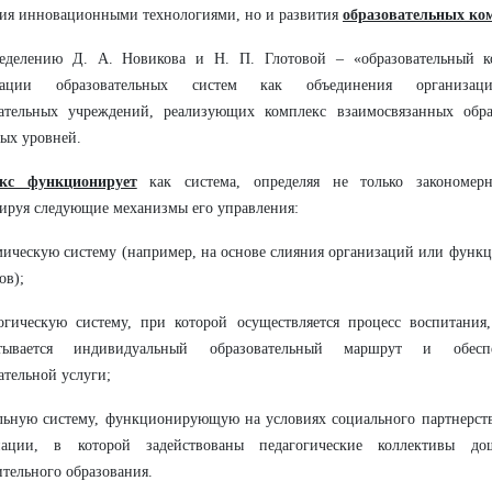
ия инновационными технологиями, но и развития
образовательных ко
еделению Д. А. Новикова и Н. П. Глотовой – «образовательный к
зации образовательных систем как объединения организацио
вательных учреждений, реализующих комплекс взаимосвязанных обра
ых уровней.
кс функционирует
как система, определяя не только закономер
ируя следующие механизмы его управления:
мическую систему (например, на основе слияния организаций или фун
ов);
огическую систему, при которой осуществляется процесс воспитания,
атывается индивидуальный образовательный маршрут и обеспе
ательной услуги;
льную систему, функционирующую на условиях социального партнерст
нации, в которой задействованы педагогические коллективы до
тельного образования.