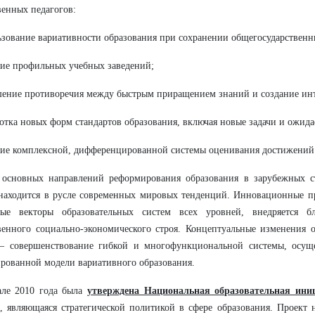
венных педагогов:
ьзование вариативности образования при сохранении общегосударственн
ние профильных учебных заведений;
шение противоречия между быстрым приращением знаний и создание ин
ботка новых форм стандартов образования, включая новые задачи и ожида
ние комплексной, дифференцированной системы оценивания достижений
 основных направлений реформирования образования в зарубежных ст
находится в русле современных мировых тенденций. Инновационные п
ные векторы образовательных систем всех уровней, внедряется б
венного социально-экономического строя. Концептуальные изменения 
– совершенствование гибкой и многофункциональной системы, осуще
рованной модели вариативного образования.
але 2010 года была
утверждена Национальная образовательная ин
, являющаяся стратегической политикой в сфере образования. Проект 