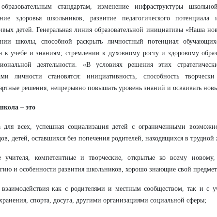
образовательным стандартам, изменение инфраструктуры школьно
ение здоровья школьников, развитие педагогического потенциала
ивых детей. Генеральная линия образовательной инициативы «Наша нов
ании школы, способной раскрыть личностный потенциал обучающих
а к учебе и знаниям; стремлении к духовному росту и здоровому обра
сиональной деятельности. «В условиях решения этих стратегичес
вами личности становятся: инициативность, способность творческ
артные решения, непрерывно повышать уровень знаний и осваивать новы
школа – это
а для всех, успешная социализация детей с ограниченными возможно
ов, детей, оставшихся без попечения родителей, находящихся в трудной
е учителя, компетентные и творческие, открытые ко всему новому
гию и особенности развития школьников, хорошо знающие свой предмет
 взаимодействия как с родителями и местным сообществом, так и с у
хранения, спорта, досуга, другими организациями социальной сферы;