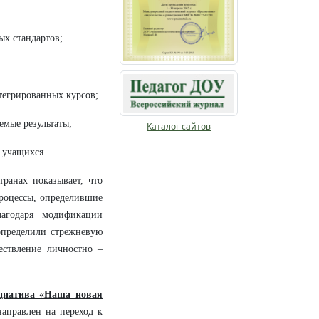
ых стандартов;
тегрированных курсов;
емые результаты;
Каталог сайтов
 учащихся.
ранах показывает, что
роцессы, определившие
лагодаря модификации
определили стрежневую
ствление личностно –
ициатива «Наша новая
направлен на переход к