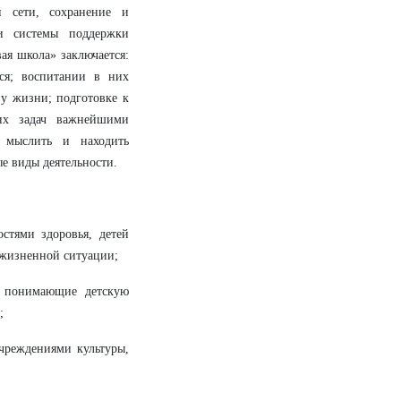
й сети, сохранение и
 и системы поддержки
ая школа» заключается:
ся; воспитании в них
зу жизни; подготовке к
ких задач важнейшими
и мыслить и находить
е виды деятельности.
стями здоровья, детей
 жизненной ситуации;
, понимающие детскую
;
чреждениями культуры,