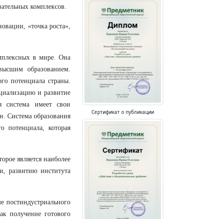
вательных комплексов.
овации, «точка роста»,
мплексных в мире. Она
 высшим образованием.
го потенциала страны.
оциализацию и развитие
ая система имеет свои
Сертификат о публикации
ан. Система образования
о потенциала, которая
торое является наиболее
и, развитию института
ме постиндустриального
как получение готового