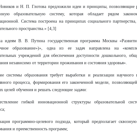
Новиков и Н. П. Глотова предложили идеи и принципы, позволяющие р
иную образовательную систему, которая обладает рядом законо
ационной. Система построена на принципах социального партнерства,
ательного пространства.» [4,3]
на идеям В. В. Путина государственная программа Москвы «Развити
ичное образование»)», одна из ее задач направлена на «компл
ательных учреждений для обеспечения доступности дошкольного, общ
ания независимо от территории проживания и состояния здоровья».
тие системы образования требует выработки и реализации научного
вного процесса, формирования его законченной модели, позволяющей
х целей обучения и решать следующие задачи:
ествление гибкой инновационной структуры образовательной систе
са;
зация программно-целевого подхода, который предполагает сквозную
вания и преемственность программ;