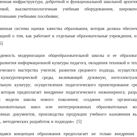
менная инфраструктура, добротной и функциональной школьной архите
текой, высокотехнологичным учебным оборудованием, широкоп
ктивными учебными пособиями;
менная система оценки качества образования, которая должна обеспе
цией о том, как работают и отдельные образовательные учреждения, и
6].
одимость модернизации общеобразовательной школы и ее образовате
 развития информационной культуры педагога, овладения техникой и т
ического мастерства учителя; развития средового подхода, осущест
культуротворческой среды, включающей духовную, интеллектуа
альную культуру; осуществления педагогического проектирования ср
которая предполагает внедрение педагогического инжиниринга; разр
й модели школы нового поколения; создания сети организа
разовательных школ или интегрированных образовательных ком
ивных документов, производства продукции учебного назначения вы
а, методических разработок и подходов». [5]
щаяся концепция образования предполагает не только внедрения