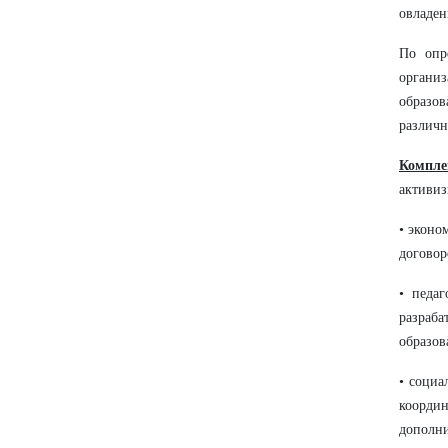
овладен
По опр
органи
образо
различн
Компле
активиз
• эконо
договор
• педаг
разраб
образов
• социа
коорди
дополни