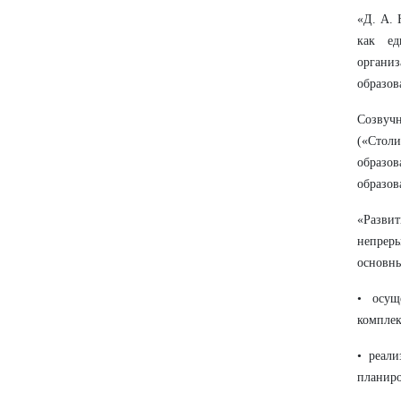
«Д. А. 
как ед
организ
образов
Созвуч
(«Стол
образов
образов
«Разви
непреры
основны
• осущ
комплек
• реали
планиро