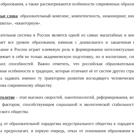
 образования, а также рассматриваются особенности современных образо
ые слова
: образовательный комплекс, компетентность, инжиниринг, инн
школа», «кванториум».
ательная система в России является одной из самых масштабных и ко
вает все уровни образования, начиная с дошкольного и заканчивая
ание в России играет ключевую роль в формировании интеллектуально
ючает в себя не только академическую подготовку, но и воспитание, с
ских способностей. Важно отметить, что российская образовательн
ные особенности и традиции, которые отличают её от систем других стр
а задавать именно ту траекторию развития восходящего человеческог
има современному обществу.
толетие
– этап высоких скоростей, нанотехнологий, реформирования, ко
 фактором, способствующим социальной и экологической стабильност
ского общества.
д от образовательной парадигмы индустриального общества к парадиг
а предполагает, в первую очередь, отказ от понимания образования 