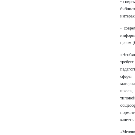
• совре
библио
интера
• совре
информа
целом [
«Необх
требует
педагог
сферы 
матери
школы, 
типово
общеоб
нормат
качеств
«Меняю