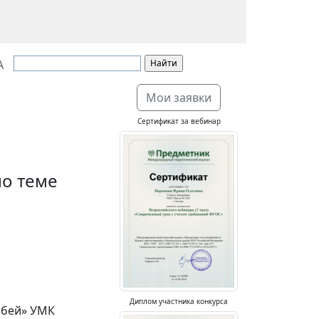
А
Мои заявки
Сертификат за вебинар
по теме
Диплом участника конкурса
обей» УМК