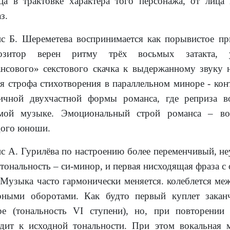
ца в трактовке характера того персонажа, от лица 
з.
с Б. Шереметева воспринимается как порывистое пр
озитор верен ритму трёх восьмых затакта, 
нсового» секстового скачка к выдержанному звуку 
я строфа стихотворения в параллельном миноре - кон
ичной двухчастной формы романса, где реприза в
омой музыке. Эмоциональный строй романса – во
ого юноши.
с А. Гурилёва по настроению более переменчивый, не
 тональность – си-минор, и первая нисходящая фраза с 
 Музыка часто гармонически меняется. колеблется м
ными оборотами. Как будто первый куплет заканч
ре (тональность
VI
ступени), но, при повторении 
дит к исходной тональности. При этом вокальная 