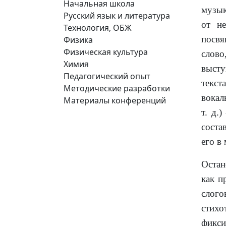
Начальная школа
музык
Русский язык и литература
от не
Технология, ОБЖ
посвя
Физика
Физическая культура
слово
Химия
высту
Педагогический опыт
текст
Методические разработки
вокал
Материалы конференций
т. д.
соста
его в
Остан
как п
слого
стихо
фикси