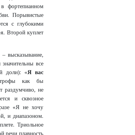
 в фортепианном
юбви. Порывистые
ются с глубокими
оя. Второй куплет
 – высказывание,
 значительны все
й доли): «
Я вас
строфы как бы
т раздумчиво, не
ется и сквозное
разе «Я не хочу
й, и диапазоном.
плете. Триольное
й речи плавность