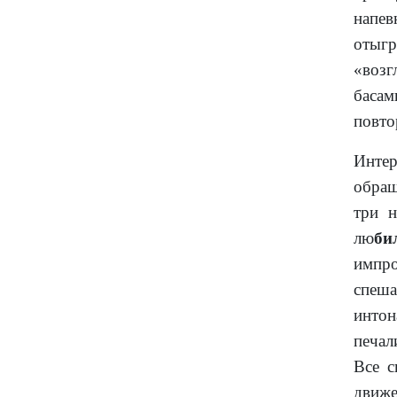
напе
отыгр
«возг
басам
повто
Интер
обращ
три н
лю
би
импро
спеш
интон
печал
Все с
движе