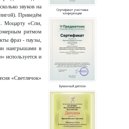
сколько звуков на
Сертификат участника
конференции
 лигой). Приведём
А. Моцарту «Спи,
вномерным ритмом
кты фраз - паузы,
ими наигрышами в
и» используется и
есня «Светлячок»
Бумажный диплом