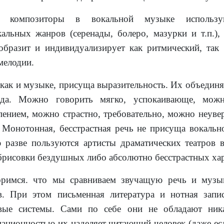
о композиторы в вокальной музыке использу
альных жанров (серенады, болеро, мазурки и т.п.),
образит и индивидуализирует как ритмический, так
мелодии.
 как и музыке, присуща выразительность. Их объедин
ода. Можно говорить мягко, успокаивающе, можн
пением, можно страстно, требовательно, можно неуве
. Монотонная, бесстрастная речь не присуща вокальн
 разве пользуются артисты драматических театров 
брисовки бездушных либо абсолютно бесстрастных хар
римся. что мы сравниваем звучащую речь и музык
в. При этом письменная литература и нотная зап
вые системы. Сами по себе они не обладают ника
ационностью их наделяет читающий человек (даже есл