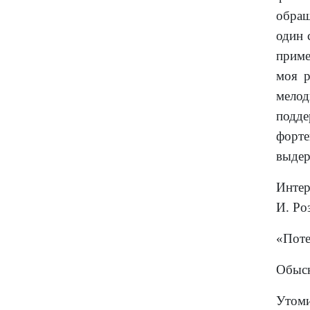
обращ
один 
приме
моя р
мелод
подде
форте
выдер
Интер
И. Ро
«Поте
Обыск
Утоми