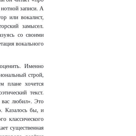
 нотной записи. А
ор или вокалист,
торский замысел.
азуясь со своими
тация вокального
еоценить. Именно
иональный строй,
м плане хочется
этический текст.
 вас любил». Это
. Казалось бы, и
го классического
ает существенная