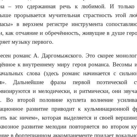
вна – это сдержанная речь к любимой. И только
ыше прорывается мучительная страстность этой л
ласы» в верхнем регистре инструмента сопоставля
и, как отчаяние и обречённость, живущие в душе гер
ряет музыку первого.
есен романс А. Даргомыжского. Это скорее монолог
ённое к внутреннему миру героя романса. Весомы и
ачальных слова (здесь романс начинается с сильно
л
». Дальнейшие фразы первой поэтической 
визируются и мелодически, и ритмически, они звуча
а. Во второй половине куплета волнение усилива
ационное развитие приводит к кульминационной ф
ить вас ничем», которая выделяется и своей вершино
квозное развитие мелодии повторяется во втором ку
ние в фортепианном аккомпанементе придает вокально