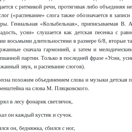
ается с ритмикой речи, протягивая либо объединяя не
слог («распевание» слога также обозначается в записи
ры. Гениальная «Колыбельная», приписываемая В. 
адость, усни» слушается как детская песенка с ра
ии восьмыми длительностями в размере 6/8, вторые та
ржанные сначала гармонией, а затем и мелодическ
пианной партии. Только в последней фразе «Усни, усн
жанный звук, и распевание слогов).
есна похожим объединением слова и музыки детская п
зенштейна на слова М. Пляцковского.
рял в лесу фонарик светлячок,
ал он каждый кустик и сучок.
лся он, бедняжка, сбился с ног,