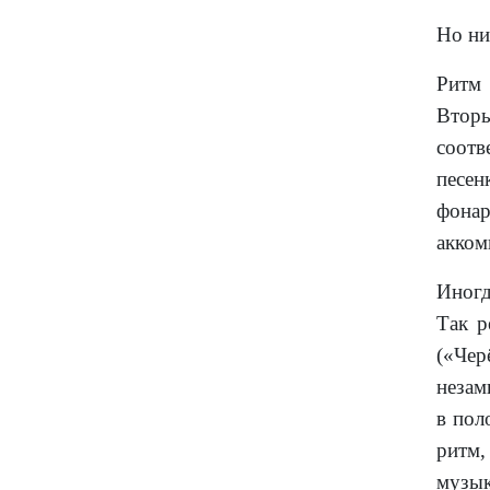
Но ни
Ритм 
Вторы
соотв
песен
фона
акком
Иногд
Так р
(«Чер
незам
в пол
ритм
музык