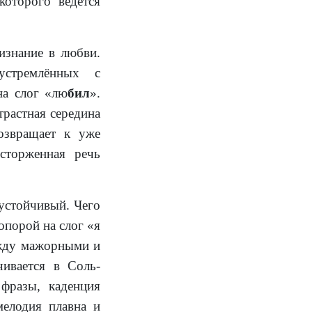
которого ведётся
изнание в любви.
устремлённых с
на слог «лю
бил
».
трастная середина
озвращает к уже
сторженная речь
устойчивый. Чего
опорой на слог «я
ежду мажорными и
ивается в Соль-
фразы, каденция
мелодия плавна и