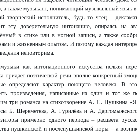
), а также музыкант, понимающий музыкальный язык в
й творческий исполнитель, будь то чтец – декламат
ит эту доверительную интонацию, опираясь на ав
ённый в стихе или в нотной записи, а также сообр
вами и жизненным опытом. И потому каждая интерпре
ведения неповторима.
музыки как интонационного искусства нельзя пер
а придаёт поэтической речи вполне конкретный эмоц
ые определяют характер поющего человека. В это
ить произведения, написанные на один и тот же по
им три романса на стихотворение А. С. Пушкина «Я
сы Б. Шереметева, А. Гурилёва и А. Даргомыжского
зиторы примерно одного периода – расцвета русско
ства пушкинской и послепушкинской поры – а возник