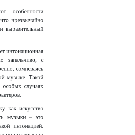
ют особенности
 что чрезвычайно
 и выразительный
яет интонационная
о запальчиво, с
ренно, сомневаясь
ой музыке. Такой
в особых случаях
актеров.
у как искусство
ись музыки – это
кой интонацией.
и он читает «про