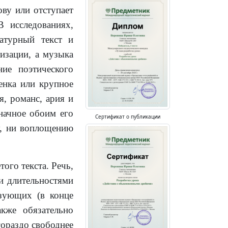
ву или отступает
 исследованиях,
ратурный текст и
изации, а музыка
ние поэтического
сенка или крупное
я, романс, ария и
значное обоим его
Сертификат о публикации
у, ни воплощению
ого текста. Речь,
и длительностями
азующих (в конце
акже обязательно
гораздо свободнее