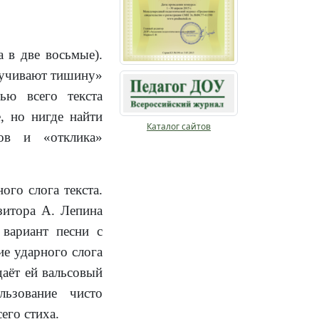
 в две восьмые).
звучивают тишину»
тью всего текста
, но нигде найти
Каталог сайтов
ов и «отклика»
го слога текста.
зитора А. Лепина
 вариант песни с
ие ударного слога
аёт ей вальсовый
ьзование чисто
его стиха.