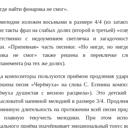
где найти фонарика не смог».
мелодии изложен восьмыми в размере 4/4 (из затакта
е такты фраз на слабых долях (второй и третьей) «о
етственно с недоумением светлячка и загадочнос
ки. «Припевная» часть песенки: «Но нигде, но нигде
рика не смог» также решена в перекличке сл
панемента (на тех же долях).
а композиторы пользуются приёмом продления ударно
ешена песня «Черёмуха» на слова С. Есенина компо
ёмуха душистая с весною расцвела»). Это детский
ысловатой напевной мелодией в размере 3/4. Продлен
овинную длительность на протяжении всей песни прид
, плавную текучесть мелодики. При этом испол
ального приёма подчёркивает эмоциональный тонус вс