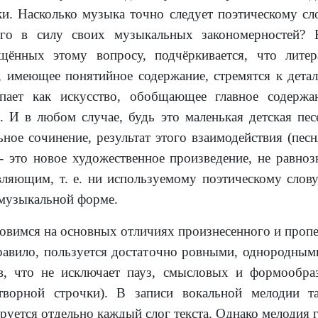
и. Насколько музыка точно следует поэтическому сло
го в силу своих музыкальных закономерностей? В
щённых этому вопросу, подчёркивается, что лите
, имеющее понятийное содержание, стремятся к детал
пает как искусство, обобщающее главное содержа
а. И в любом случае, будь это маленькая детская пе
ьное сочинение, результат этого взаимодействия (песн
) - это новое художественное произведение, не равно
вляющим, т. е. ни используемому поэтическому слов
 музыкальной форме.
овимся на основных отличиях произнесенного и пропет
равило, пользуется достаточно ровными, однородным
в, что не исключает пауз, смысловых и формообр
творной строчки). В записи вокальной мелодии т
руется отдельно каждый слог текста. Однако мелодия 