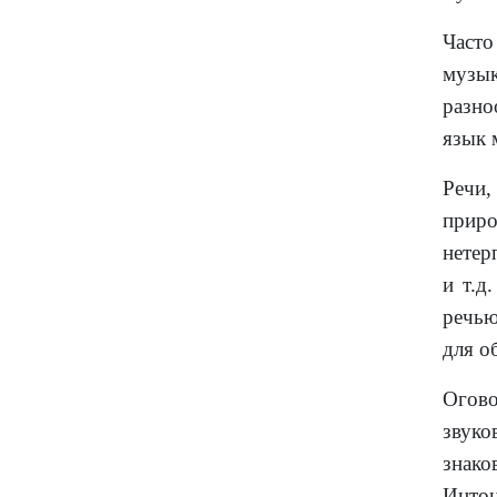
Част
музык
разно
язык 
Речи,
прир
нетер
и т.д
речью
для о
Огово
звуко
знако
Интон