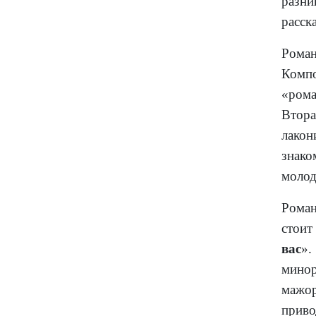
разни
расска
Роман
Комп
«рома
Втора
лакон
знак
молод
Роман
стоит
вас
».
минор
мажо
приво