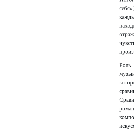
себя»
кажды
наход
отраж
чувст
произ
Роль 
музык
котор
сравн
Сравн
роман
компо
искус