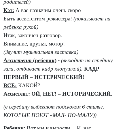
родителей
)
Кэт:
А вас назначим очень скоро
Быть
ассистентом режиссера
!
(показывает
на
ребенка
рукой)
Итак, закончен разговор.
Внимание, друзья, мотор!
(Звучит музыкальная заставка)
А
ссистент
(ребенок)
-
(выходит на середину
зала, отбивает кадр хлопушкой).
КАДР
ПЕРВЫЙ – ИСТЕРИЧЕСКИЙ!
ВСЕ:
КАКОЙ?
Ассистент:
ОЙ, НЕТ! – ИСТОРИЧЕСКИЙ.
(в середину выбегают подскоком 6 стиляг,
КОТОРЫЕ ПОЮТ «МАЛ- ПО-МАЛУ))
Ребенок:
Вот мы и выросли… И нас