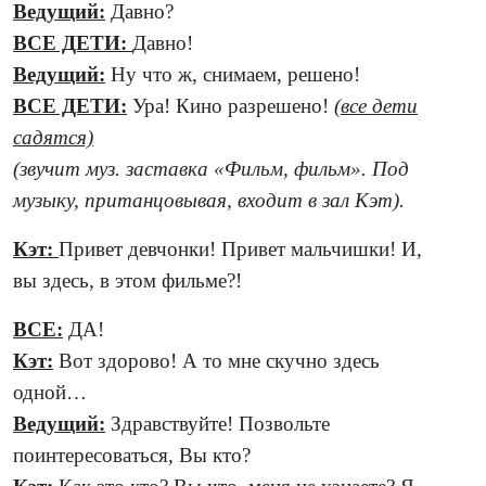
Ведущий:
Давно?
ВСЕ ДЕТИ:
Давно!
Ведущий:
Ну что ж, снимаем, решено!
ВСЕ ДЕТИ:
Ура! Кино разрешено!
(все дети
садятся)
(звучит муз. заставка «Фильм, фильм». Под
музыку, пританцовывая, входит в зал Кэт).
Кэт:
Привет девчонки! Привет мальчишки! И,
вы здесь, в этом фильме?!
ВСЕ:
ДА!
Кэт:
Вот здорово! А то мне скучно здесь
одной…
Ведущий:
Здравствуйте! Позвольте
поинтересоваться, Вы кто?