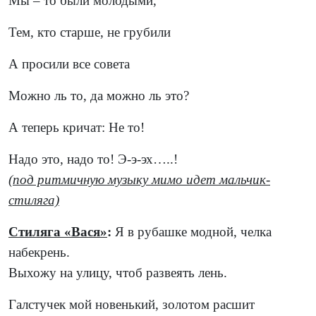
Мы – то были молодыми,
Тем, кто старше, не грубили
А просили все совета
Можно ль то, да можно ль это?
А теперь кричат: Не то!
Надо это, надо то! Э-э-эх…..!
(под ритмичную музыку мимо идет мальчик-
стиляга)
Стиляга «Вася»
:
Я в рубашке модной, челка
набекрень.
Выхожу на улицу, чтоб развеять лень.
Галстучек мой новенький, золотом расшит