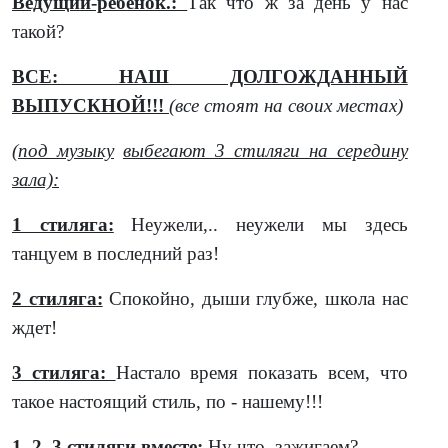
Ведущий-ребенок.:
Так что ж за день у нас
такой?
ВСЕ: НАШ ДОЛГОЖДАННЫЙ
ВЫПУСКНОЙ!!!
(все стоят на своих местах)
(
под музыку
выбегают 3 стиляги на середину
зала):
1 стиляга:
Неужели,.. неужели мы здесь
танцуем в последний раз!
2 стиляга:
Спокойно, дыши глубже, школа нас
ждет!
3 стиляга:
Настало время показать всем, что
такое настоящий стиль, по - нашему!!!
1, 2, 3 стиляги вместе:
Ну что, зажигаем?