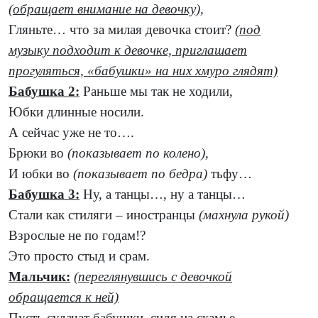
(обращает внимание на девочку),
Гляньте… что за милая девочка стоит?
(под
музыку подходит к девочке, приглашает
прогуляться, «бабушки» на них хмуро глядят)
Бабушка 2:
Раньше мы так не ходили,
Юбки длинные носили.
А сейчас уже не то….
Брюки во
(показывает по колено),
И юбки во
(показывает по бедра)
тьфу…
Бабушка 3:
Ну, а танцы…, ну а танцы…
Стали как стиляги – иностранцы
(махнула рукой)
Взрослые не по годам!?
Это просто стыд и срам.
Мальчик:
(переглянувшись с девочкой
обращается к ней)
Пусть судачат бабушки, сидя на скамье.