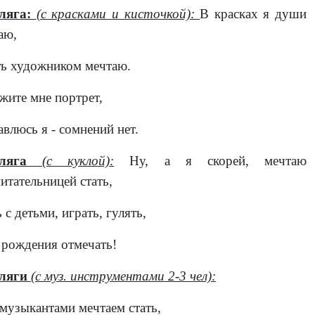
ляга:
(с красками и кисточкой):
В красках я души
аю,
ть художником мечтаю.
жите мне портрет,
влюсь я - сомнений нет.
иляга
(с куклой):
Ну, а я скорей, мечтаю
итательницей стать,
 с детьми, играть, гулять,
 рождения отмечать!
ляги
(с муз. инструментами 2-3 чел):
музыкантами мечтаем стать,