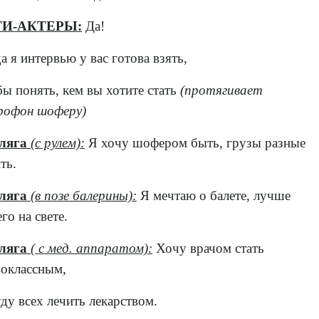
ТИ-АКТЕРЫ:
Да!
а я интервью у вас готова взять,
ы понять, кем вы хотите стать
(протягивает
рофон шоферу)
ляга
(с рулем):
Я хочу шофером быть, грузы разные
ть.
ляга
(в позе балерины):
Я мечтаю о балете, лучше
его на свете.
ляга
( с мед. аппаратом):
Хочу врачом стать
воклассным,
ду всех лечить лекарством.