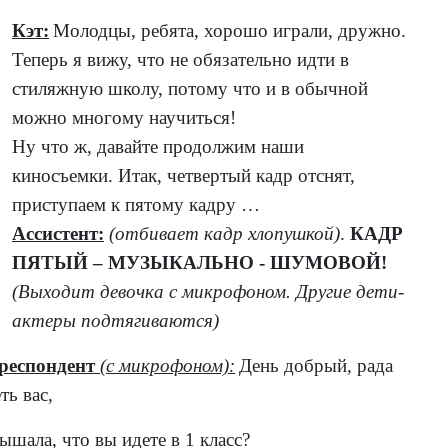
Кэт:
Молодцы, ребята, хорошо играли, дружно.
Теперь я вижу, что не обязательно идти в
стиляжную школу, потому что и в обычной
можно многому научиться!
Ну что ж, давайте продолжим наши
киносъемки. Итак, четвертый кадр отснят,
приступаем к пятому кадру …
Ассистент:
(отбивает кадр хлопушкой)
.
КАДР
ПЯТЫЙ – МУЗЫКАЛЬНО - ШУМОВОЙ!
(Выходит девочка с микрофоном. Другие дети-
актеры подтягиваются)
респондент
(с микрофоном):
День добрый, рада
ть вас,
ышала, что вы идете в 1 класс?