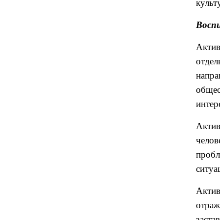
культ
Восп
Актив
отдел
напр
обще
интер
Актив
челов
пробл
ситуа
Актив
отраж
заста