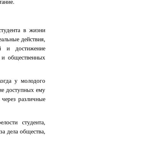
тание.
студента в жизни
еальные действия,
й и достижение
 и общественных
когда у молодого
ие доступных ему
 через различные
лости студента,
за дела общества,