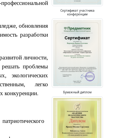
-профессиональной
Сертификат участника
конференции
лледже, обновления
имость разработки
развитой личности,
ь решать проблемы
х, экологических
ственным, легко
ях конкуренции.
Бумажный диплом
атриотического