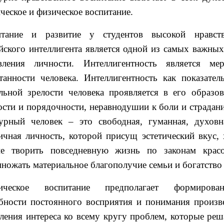
ическое и физическое воспитание.
итание и развитие у студентов высокой нравст
йского интеллигента является одной из самых важных
овления личности. Интеллигентность является м
танности человека. Интеллигентность как показател
льной зрелости человека проявляется в его образов
ости и порядочности, неравнодушии к боли и страда
урный человек – это свободная, гуманная, духовн
ичная личность, которой присущ эстетический вкус,
ие творить повседневную жизнь по законам красо
ножать материальное благополучие семьи и богатство
тическое воспитание предполагает формирова
бности постоянного восприятия и понимания произве
ления интереса ко всему кругу проблем, которые реш