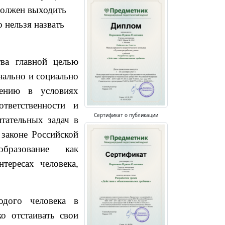
должен выходить
 нельзя назвать
тва главной целью
нально и социально
лению в условиях
тветственности и
Сертификат о публикации
тательных задач в
 законе Российской
бразование как
тересах человека,
одого человека в
о отстаивать свои