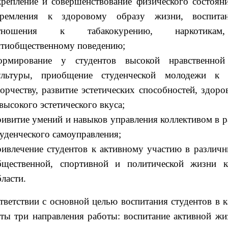
крепление и совершенствование физического состоян
тремления к здоровому образу жизни, воспитан
тношения к табакокурению, наркотикам,
нтиобщественному поведению;
ормирование у студентов высокой нравственной
ультуры, приобщение студенческой молодежи к 
ворчеству, развитие эстетических способностей, здор
высокого эстетического вкуса;
ривитие умений и навыков управления коллективом в 
туденческого самоуправления;
ривлечение студентов к активному участию в различ
бщественной, спортивной и политической жизни ко
ласти.
тветствии с основной целью воспитания студентов в 
ты три направления работы: воспитание активной жи