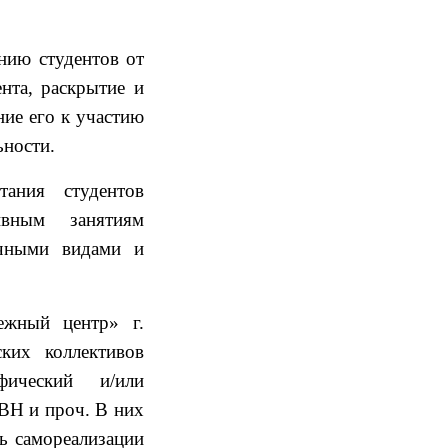
нию студентов от
ента, раскрытие и
ние его к участию
ьности.
тания студентов
ивным занятиям
ичными видами и
ежный центр» г.
ких коллективов
афический и/или
ВН и проч. В них
ь самореализации