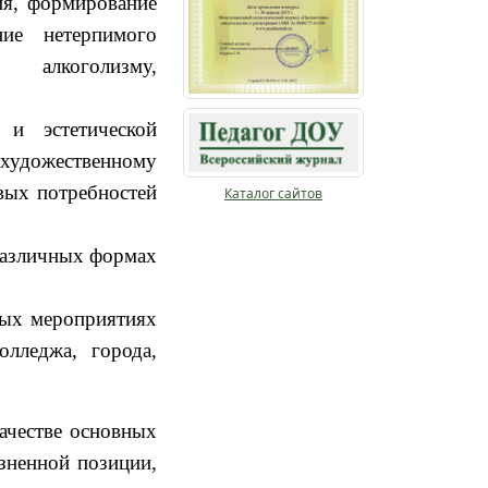
ия, формирование
ие нетерпимого
 алкоголизму,
 и эстетической
художественному
овых потребностей
Каталог сайтов
различных формах
ных мероприятиях
лледжа, города,
качестве основных
зненной позиции,