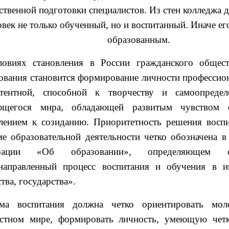
ственной подготовки специалистов. Из стен колледжа 
овек не только обученный, но и воспитанный. Иначе его
образованным.
овиях становления в России гражданского общес
ования становится формирование личности профессио
етентной, способной к творчеству и самоопреде
ющегося мира, обладающей развитым чувством о
лением к созиданию. Приоритетность решения воспи
ме образовательной деятельности четко обозначена в
рации «Об образовании», определяющем о
направленный процесс воспитания и обучения в ин
тва, государства».
ема воспитания должна четко ориентировать мол
стном мире, формировать личность, умеющую четк