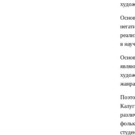
худож
Основ
негат
реали
в нау
Осно
явля
худож
жанра
Поэт
Калу
разл
фольк
студе