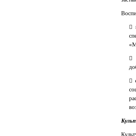
Воспи
 
сп
«М
 
до
 
со
р
во
Куль
Культ