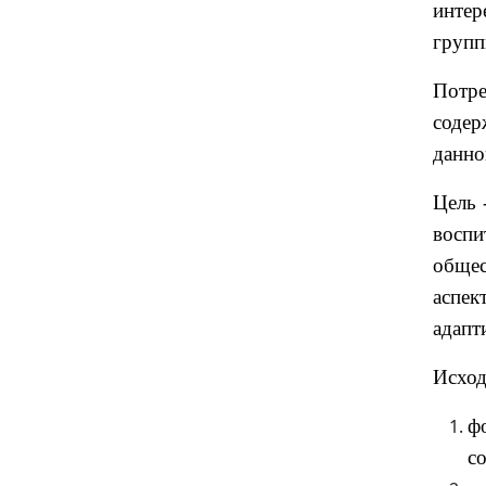
интер
групп
Потре
содер
данно
Цель 
воспи
обще
аспе
адапт
Исход
ф
с