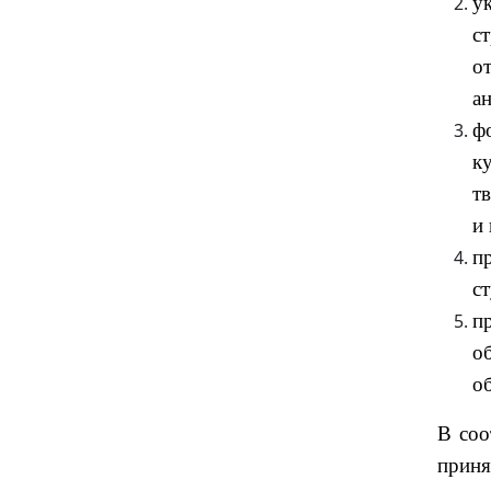
у
с
о
а
ф
к
т
и 
п
с
п
о
об
В соо
приня