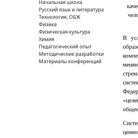
Начальная школа
каче
Русский язык и литература
чел
Технология, ОБЖ
Физика
Физическая культура
В усл
Химия
Педагогический опыт
образ
Методические разработки
комп
Материалы конференций
меня
стрем
систе
Феде
«целе
общес
Сист
ценно