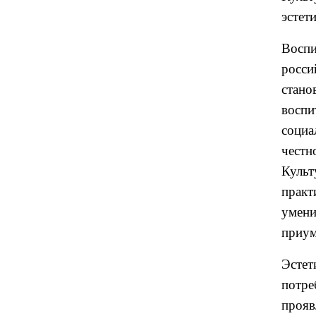
эстет
Восп
росси
стан
воспи
социа
честн
Культ
практ
умен
приум
Эсте
потре
прояв