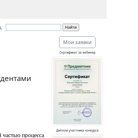
А
Мои заявки
Сертификат за вебинар
удентами
Диплом участника конкурса
й частью процесса