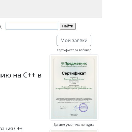
А
Мои заявки
Сертификат за вебинар
ию на С++ в
Диплом участника конкурса
вания С++.