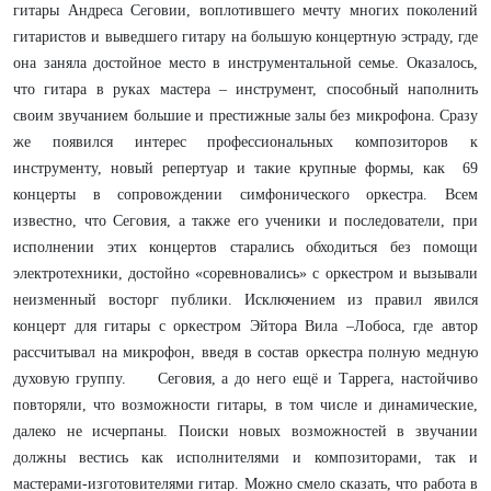
гитары Андреса Сеговии, воплотившего мечту многих поколений
гитаристов и выведшего гитару на большую концертную эстраду, где
она заняла достойное место в инструментальной семье. Оказалось,
что гитара в руках мастера – инструмент, способный наполнить
своим звучанием большие и престижные залы без микрофона. Сразу
же появился интерес профессиональных композиторов к
инструменту, новый репертуар и такие крупные формы, как 69
концерты в сопровождении симфонического оркестра. Всем
известно, что Сеговия, а также его ученики и последователи, при
исполнении этих концертов старались обходиться без помощи
электротехники, достойно «соревновались» с оркестром и вызывали
неизменный восторг публики. Исключением из правил явился
концерт для гитары с оркестром Эйтора Вила –Лобоса, где автор
рассчитывал на микрофон, введя в состав оркестра полную медную
духовую группу. Сеговия, а до него ещё и Таррега, настойчиво
повторяли, что возможности гитары, в том числе и динамические,
далеко не исчерпаны. Поиски новых возможностей в звучании
должны вестись как исполнителями и композиторами, так и
мастерами-изготовителями гитар. Можно смело сказать, что работа в