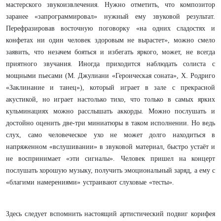
мастерского звукоизвлечения. Нужно отметить, что композитор
заранее «запрограммировал» нужный ему звуковой результат.
Перефразировав восточную поговорку «на одних сладостях и
конфетах ни один человек здоровым не вырастет», можно смело
заявить, что незачем бояться и избегать яркого, может, не всегда
приятного звучания. Иногда приходится наблюдать солиста с
мощными пьесами (М. Джулиани «Героическая соната», Х. Родриго
«Заклинание и танец»), который играет в зале с прекрасной
акустикой, но играет настолько тихо, что только в самых ярких
кульминациях можно расслышать аккорды. Можно послушать и
достойно оценить две-три миниатюры в таком исполнении. Но ведь
слух, само человеческое ухо не может долго находиться в
напряженном «вслушивании» в звуковой материал, быстро устаёт и
не воспринимает «эти сигналы». Человек пришел на концерт
послушать хорошую музыку, получить эмоциональный заряд, а ему с
«благими намерениями» устраивают слуховые «тесты».
Здесь следует вспомнить настоящий артистический подвиг корифея