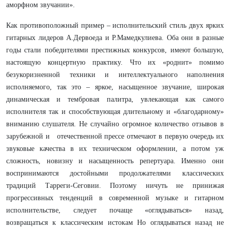
аморфном звучании».
Как противоположный пример – исполнительский стиль двух ярких
гитарных лидеров А.Дервоеда и Р.Мамедкулиева. Оба они в разные
годы стали победителями престижных конкурсов, имеют большую,
настоящую концертную практику. Что их «роднит» помимо
безукоризненной техники и интеллектуального наполнения
исполняемого, так это – яркое, насыщенное звучание, широкая
динамическая и тембровая палитра, увлекающая как самого
исполнителя так и способствующая длительному и «благодарному»
вниманию слушателя. Не случайно огромное количество отзывов в
зарубежной и отечественной прессе отмечают в первую очередь их
звуковые качества в их техническом оформлении, а потом уж
сложность, новизну и насыщенность репертуара. Именно они
воспринимаются достойными продолжателями классических
традиций Тарреги-Сеговии. Поэтому ничуть не принижая
прогрессивных тенденций в современной музыке и гитарном
исполнительстве, следует почаще «оглядываться» назад,
возвращаться к классическим истокам Но оглядываться назад не