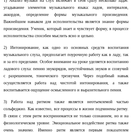
1) Анализ музыки на слух включает в себя сразу несколько задач:
угадывание элементов музыкального языка: ладов, интервалов,
аккордов, определение формы музыкального произведения.
Важнейшим навыком для исполнительства является знание формы
произведения. Ученик, который знает и чувствует форму, в процессе
исполнительства способен мыслить ясно и цельно.
2) Интонирование, как одно из основных средств воспитания
музыкального слуха, предполагает поурочную работу как в ладу, так
и за его пределами. Особое внимание на уроке уделяется воспитанию
ладового слуха: пению звукорядов, неустойчивых звуков и созвучий
с разрешением, тонического трезвучия. Через подобный навык
осуществляется работа над чистотой интонирования, а также
воспитывается ощущение осмысленного и выразительного пения.
3) Работа над ритмом также является неотъемлемой частью
сольфеджио. Как известно, все процессы в жизни подчинены ритму.
В связи с этим ритм воспринимается не только сознанием, но и на
физиологическом уровне. Эмоциональное воздействие ритма также
очень значимо. Именно ритм является первым показателем