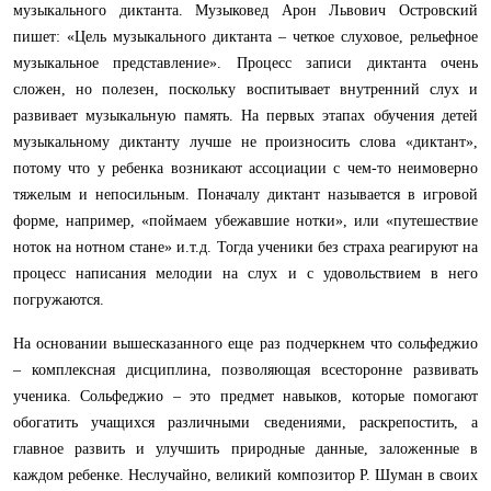
музыкального диктанта. Музыковед Арон Львович Островский
пишет: «Цель музыкального диктанта – четкое слуховое, рельефное
музыкальное представление». Процесс записи диктанта очень
сложен, но полезен, поскольку воспитывает внутренний слух и
развивает музыкальную память. На первых этапах обучения детей
музыкальному диктанту лучше не произносить слова «диктант»,
потому что у ребенка возникают ассоциации с чем-то неимоверно
тяжелым и непосильным. Поначалу диктант называется в игровой
форме, например, «поймаем убежавшие нотки», или «путешествие
ноток на нотном стане» и.т.д. Тогда ученики без страха реагируют на
процесс написания мелодии на слух и с удовольствием в него
погружаются.
На основании вышесказанного еще раз подчеркнем что сольфеджио
– комплексная дисциплина, позволяющая всесторонне развивать
ученика. Сольфеджио – это предмет навыков, которые помогают
обогатить учащихся различными сведениями, раскрепостить, а
главное развить и улучшить природные данные, заложенные в
каждом ребенке. Неслучайно, великий композитор Р. Шуман в своих