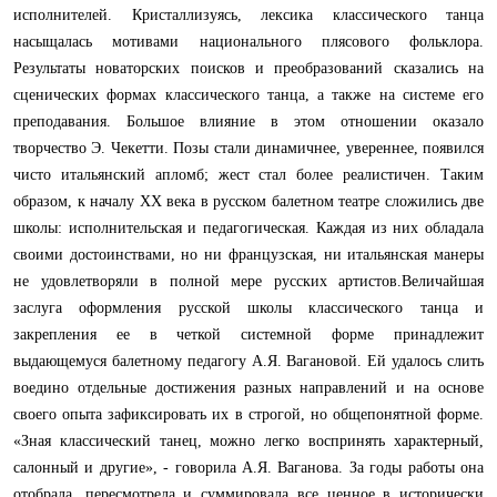
исполнителей. Кристаллизуясь, лексика классического танца
насыщалась мотивами национального плясового фольклора.
Результаты новаторских поисков и преобразований сказались на
сценических формах классического танца, а также на системе его
преподавания. Большое влияние в этом отношении оказало
творчество Э. Чекетти. Позы стали динамичнее, увереннее, появился
чисто итальянский апломб; жест стал более реалистичен. Таким
образом, к началу XX века в русском балетном театре сложились две
школы: исполнительская и педагогическая. Каждая из них обладала
своими достоинствами, но ни французская, ни итальянская манеры
не удовлетворяли в полной мере русских артистов.Величайшая
заслуга оформления русской школы классического танца и
закрепления ее в четкой системной форме принадлежит
выдающемуся балетному педагогу А.Я. Вагановой. Ей удалось слить
воедино отдельные достижения разных направлений и на основе
своего опыта зафиксировать их в строгой, но общепонятной форме.
«Зная классический танец, можно легко воспринять характерный,
салонный и другие», - говорила А.Я. Ваганова. За годы работы она
отобрала, пересмотрела и суммировала все ценное в исторически