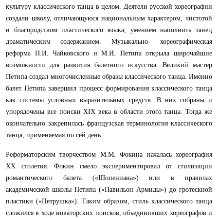
культуру классического танца в целом. Деятели русской хореографии
создали школу, отличающуюся национальным характером, чистотой
и благородством пластического языка, умением наполнить танец
драматическим содержанием. Музыкально- хореографическая
реформа П.И. Чайковского и М.И. Петипа открыла широчайшие
возможности для развития балетного искусства. Великий мастер
Петипа создал многочисленные образы классического танца. Именно
балет Петипа завершил процесс формирования классического танца
как системы условных выразительных средств. В них собраны и
упорядочены все поиски XIX века в области этого танца. Тогда же
окончательно закрепилась французская терминология классического
танца, применяемая по сей день.
Реформаторским творчеством М.М. Фокина началась хореография
XX столетия. Фокин смело экспериментировал от стилизации
романтического балета («Шопениана») или в правилах
академической школы Петипа («Павильон Армиды») до гротескной
пластики («Петрушка»). Таким образом, стиль классического танца
сложился в ходе новаторских поисков, объединивших хореографов и