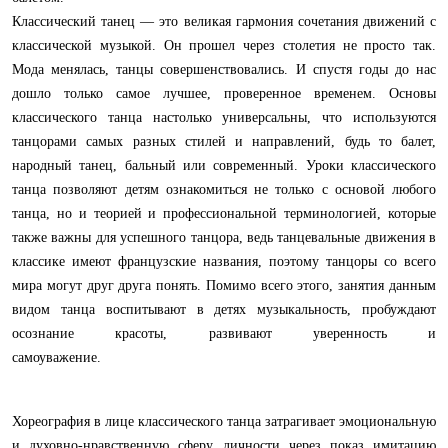
Классический танец — это великая гармония сочетания движений с
классической музыкой. Он прошел через столетия не просто так.
Мода менялась, танцы совершенствовались. И спустя годы до нас
дошло только самое лучшее, проверенное временем. Основы
классического танца настолько универсальны, что используются
танцорами самых разных стилей и направлений, будь то балет,
народный танец, бальный или современный. Уроки классического
танца позволяют детям ознакомиться не только с основой любого
танца, но и теорией и профессиональной терминологией, которые
также важны для успешного танцора, ведь танцевальные движения в
классике имеют французские названия, поэтому танцоры со всего
мира могут друг друга понять. Помимо всего этого, занятия данным
видом танца воспитывают в детях музыкальность, пробуждают
осознание красоты, развивают уверенность и
самоуважение.
Хореография в лице классического танца затрагивает эмоциональную
и духовно-нравственную сферу личности через показ имитацию