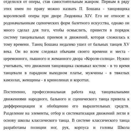
отделился от оперы, став самостоятельным жанром. Первым в ряду
этих имен по праву можно назвать П. Бошана - танцовщика
королевской оперы при дворе Людовика XIV. Его не относят к
родоначальникам сценических форм балетного искусства, однако он
много сделал для того, чтобы осмыслить, привести в порядок
систему танцевальных приемов и движений, которая сложилась к
тому времени. Танец Бошана недалеко ушел от бальных танцев XV
века. Он во всем следовал обычаям своего времени и места -
церемонного, пышного и жеманного двора «Короля-солнца». Нужно
учитывать, что движения танцовщика сковывал костюм - в то время
танцевали в парадном выходном платье, мужчины - в тяжелых
камзолах, женщины - в кринолинах и корсетах.
Постепенно, профессиональная работа над танцевальными
движениями народного, бального и сценического танца привела к
дифференциации и обобщению его выразительных средств.
Разделение на элементы, отбор и систематизация движений легли в
основу школы классического танца. В системе классического танца
разработаны позиции ног, рук, корпуса и головы Школа