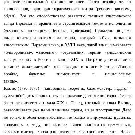
развитие танцевальной техники не внес. Танец освободился от
канонов придворно-аристократического театра (реформа костюма,
обуви). Все это способствовало развитию техники классического
танца (прыжки и вращения в стремительном темпе в исполнении
блестящих танцовщиков Вестриса, Доберваля). Примерно тогда же
начал кристаллизоваться вид танца, который сейчас называют
классическим. Первоначально, в XVIII веке, такой танец именовался
«благородным», «высоким», «серьезным». Термин «классический
танец» возник в России в конце XIX в. Впервые упоминание о
термине «классический» мы находим в книге Блазиса «Танцы
вообще, балетные знаменитости и национальные
танцы». К.
Блазис (1795-1878) - танцовщик, теоретик, балетмейстер, педагог -
сумел обобщить и закрепить на практике достижения европейского
балетного искусства начала XIX в. Танец, который основал Блазис,
разворачивался уже не на планшете сцены, а в ее пространстве. Дело
не только в облегчении костюма, не только в виртуозных прыжках,
вошедших в моду, но главное, танец становится трехмерным,
завоевав высоту. Эпоха романтизма внесла свои изменения. Новое