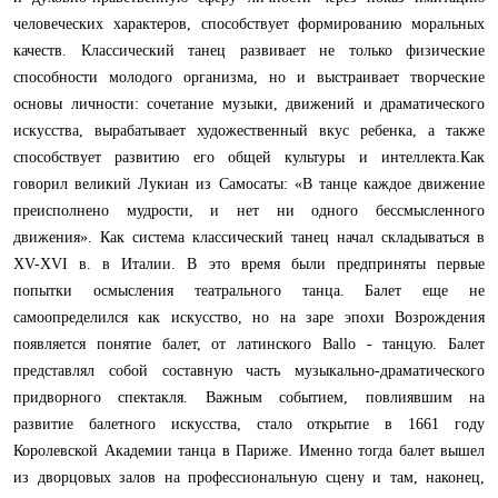
человеческих характеров, способствует формированию моральных
качеств. Классический танец развивает не только физические
способности молодого организма, но и выстраивает творческие
основы личности: сочетание музыки, движений и драматического
искусства, вырабатывает художественный вкус ребенка, а также
способствует развитию его общей культуры и интеллекта.Как
говорил великий Лукиан из Самосаты: «В танце каждое движение
преисполнено мудрости, и нет ни одного бессмысленного
движения». Как система классический танец начал складываться в
XV-XVI в. в Италии. В это время были предприняты первые
попытки осмысления театрального танца. Балет еще не
самоопределился как искусство, но на заре эпохи Возрождения
появляется понятие балет, от латинского Ballo - танцую. Балет
представлял собой составную часть музыкально-драматического
придворного спектакля. Важным событием, повлиявшим на
развитие балетного искусства, стало открытие в 1661 году
Королевской Академии танца в Париже. Именно тогда балет вышел
из дворцовых залов на профессиональную сцену и там, наконец,