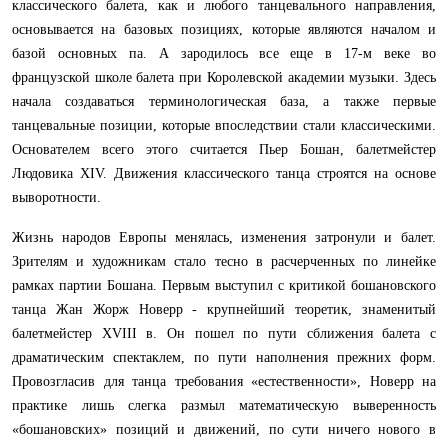
классического балета, как и любого танцевального направления,
основывается на базовых позициях, которые являются началом и
базой основных па. А зародилось все еще в 17-м веке во
французской школе балета при Королевской академии музыки. Здесь
начала создаваться терминологическая база, а также первые
танцевальные позиции, которые впоследствии стали классическими.
Основателем всего этого считается Пьер Бошан, балетмейстер
Людовика XIV. Движения классического танца строятся на основе
выворотност
Жизнь народов Европы менялась, изменения затронули и балет.
Зрителям и художникам стало тесно в расчерченных по линейке
рамках партии Бошана. Первым выступил с критикой бошановского
танца Жан Жорж Новерр - крупнейший теоретик, знаменитый
балетмейстер XVIII в. Он пошел по пути сближения балета с
драматическим спектаклем, по пути наполнения прежних форм.
Провозгласив для танца требования «естественности», Новерр на
практике лишь слегка размыл математическую выверенность
«бошановских» позиций и движений, по сути ничего нового в