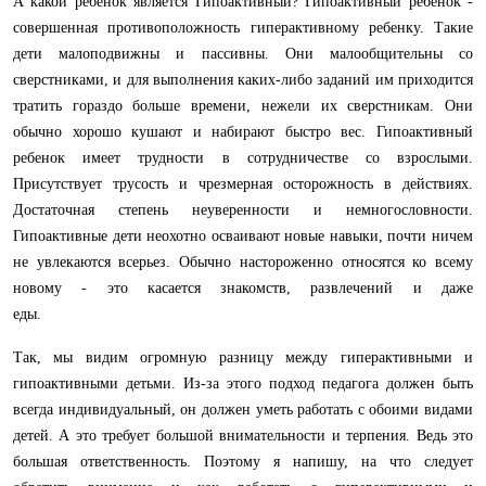
А какой ребенок является Гипоактивный? Гипоактивный ребенок -
совершенная противоположность гиперактивному ребенку. Такие
дети малоподвижны и пассивны. Они малообщительны со
сверстниками, и для выполнения каких-либо заданий им приходится
тратить гораздо больше времени, нежели их сверстникам. Они
обычно хорошо кушают и набирают быстро вес. Гипоактивный
ребенок имеет трудности в сотрудничестве со взрослыми.
Присутствует трусость и чрезмерная осторожность в действиях.
Достаточная степень неуверенности и немногословности.
Гипоактивные дети неохотно осваивают новые навыки, почти ничем
не увлекаются всерьез. Обычно настороженно относятся ко всему
новому - это касается знакомств, развлечений и даже
еды.
Так, мы видим огромную разницу между гиперактивными и
гипоактивными детьми. Из-за этого подход педагога должен быть
всегда индивидуальный, он должен уметь работать с обоими видами
детей. А это требует большой внимательности и терпения. Ведь это
большая ответственность. Поэтому я напишу, на что следует