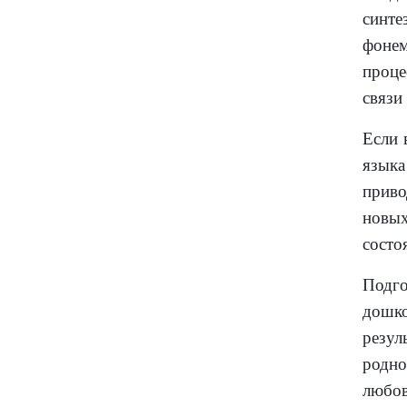
синт
фонем
проце
связи
Если 
языка
приво
новых
состо
Подго
дошк
резул
родно
любо