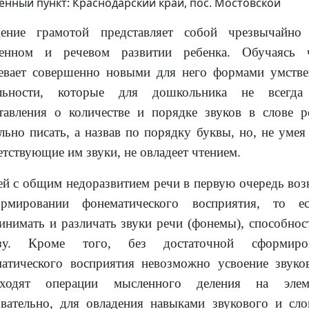
енный пункт: Краснодарский край, пос. Мостовской
дение грамотой представляет собой чрезвычайн
венном и речевом развитии ребенка. Обучаясь 
евает совершенно новыми для него формами умств
ельности, которые для дошкольника не всегда
тавления о количестве и порядке звуков в слове 
льно писать, а назвав по порядку буквы, но, не умея
етствующие им звуки, не овладеет чтением.
ей с общим недоразвитием речи в первую очередь воз
рмировании фонематического восприятия, то ес
инимать и различать звуки речи (фонемы), способнос
езу. Кроме того, без достаточной сформиро
атического восприятия невозможно усвоение звуков
сходят операции мысленного деления на элем
вательно, для овладения навыками звукового и сло