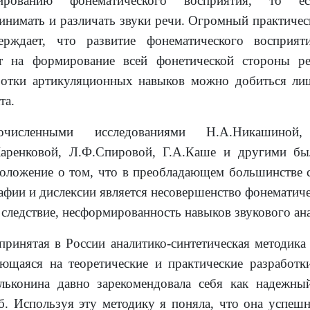
ированию фонематического восприятия, то ес
инимать и различать звуки речи. Огромный практичес
ерждает, что развитие фонематического восприят
ет на формирование всей фонетической стороны 
отки артикуляционных навыков можно добиться ли
та.
очисленными исследованиями Н.А.Никашиной,
аренковой, Л.Ф.Спировой, Г.А.Каше и другими бы
оложение о том, что в преобладающем большинстве 
афии и дислексии является несовершенство фонематич
к следствие, несформированность навыков звукового ана
ринятая в России аналитико-синтетическая методика
ющаяся на теоретические и практические разработк
льконина давно зарекомендовала себя как надежн
б. Используя эту методику я поняла, что она успешн