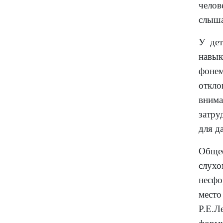
челов
слыша
У дет
навы
фонем
откл
вним
затру
для д
Общее
слу
несф
мест
Р.Е.