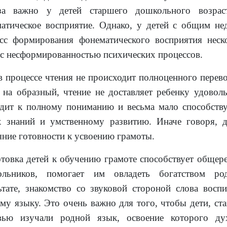
еза важно у детей старшего дошкольного возрас
атическое восприятие. Однако, у детей с общим не
сс формирования фонематического восприятия неск
 с несформированностью психических процессов.
в процессе чтения не происходит полноценного перев
 на образный, чтение не доставляет ребенку удоволь
дит к полному пониманию и весьма мало способств
 знаний и умственному развитию. Иначе говоря, 
яние готовности к усвоению грамоты.
товка детей к обучению грамоте способствует общер
ольников, помогает им овладеть богатством ро
ьтате, знакомство со звуковой стороной слова воспи
му языку. Это очень важно для того, чтобы дети, ст
вью изучали родной язык, освоение которого ду