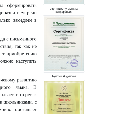
та сформировать
Сертификат участника
конференции
доразвитием речи
олько замедлен в
ода с письменного
ствия, так как не
ует приобретению
должно наступить
Бумажный диплом
ечевому развитию
дного языка. В
тывает интерес к
ав школьниками, с
ховно обогащает