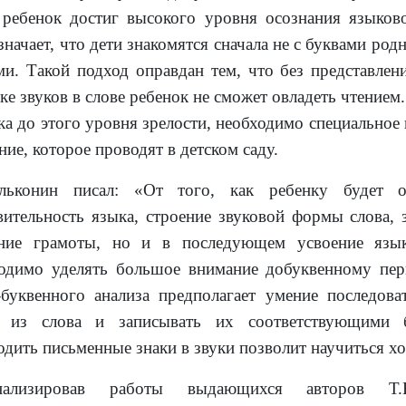
 ребенок достиг высокого уровня осознания языков
значает, что дети знакомятся сначала не с буквами родн
ми. Такой подход оправдан тем, что без представлен
ке звуков в слове ребенок не сможет овладеть чтением
ка до этого уровня зрелости, необходимо специальное
ние, которое проводят в детском саду.
Эльконин писал: «От того, как ребенку будет о
вительность языка, строение звуковой формы слова, 
ение грамоты, но и в последующем усвоение язы
одимо уделять большое внимание добуквенному пер
-буквенного анализа предполагает умение последова
и из слова и записывать их соответствующими 
одить письменные знаки в звуки позволит научиться х
нализировав работы выдающихся авторов Т.В.