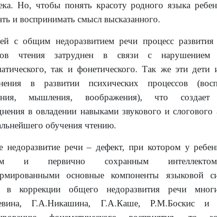
ека. Но, чтобы понять красоту родного языка ребе
ть и воспринимать смысл высказанного.
ей с общим недоразвитием речи процесс развития
ков чтения затруднен в связи с нарушением 
атического, так и фонетического. Так же эти дети
онения в развитии психических процессов (восп
ания, мышления, воображения), что создает 
днения в овладении навыками звукового и слогового 
альнейшего обучения чтению.
 недоразвитие речи – дефект, при котором у ребе
хом и первично сохранным интеллектом
ормированными основные компоненты языковой с
о в коррекции общего недоразвития речи многи
Левина, Г.А.Никашина, Г.А.Каше, Р.М.Боскис и