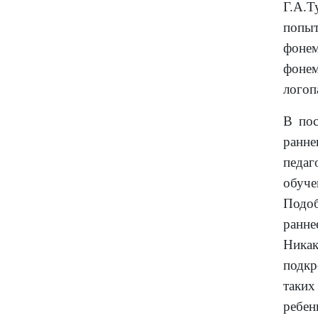
Г.А.Т
попыт
фоне
фонем
логоп
В пос
ранне
педаг
обуч
Подоб
ранне
Ника
подкр
таких
ребе