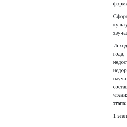
форми
Сформ
культ
звуча
Исход
года
недос
недор
науча
соста
чтени
этапа:
1 эта