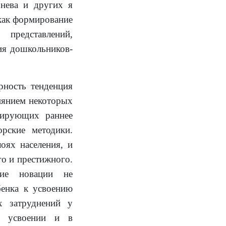
рнева и других я
 как формирование
редставлений,
ия дошкольников-
рность тенденция
иянием некоторых
дирующих раннее
рские методики.
оях населения, и
го и престижного.
кие новации не
бенка к усвоению
х затруднений у
м усвоении и в