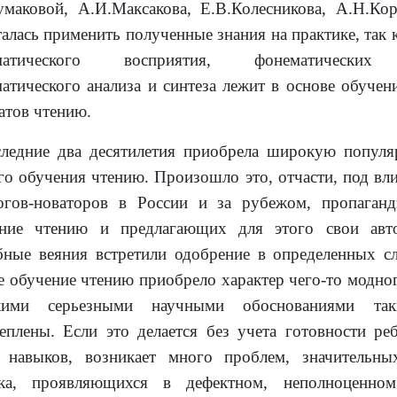
умаковой, А.И.Максакова, Е.В.Колесникова, А.Н.Ко
алась применить полученные знания на практике, так
матического восприятия, фонематических п
атического анализа и синтеза лежит в основе обучен
атов чтению.
ледние два десятилетия приобрела широкую популя
го обучения чтению. Произошло это, отчасти, под вл
огов-новаторов в России и за рубежом, пропаган
ение чтению и предлагающих для этого свои авто
ные веяния встретили одобрение в определенных сл
е обучение чтению приобрело характер чего-то модно
кими серьезными научными обоснованиями та
еплены. Если это делается без учета готовности ре
 навыков, возникает много проблем, значительны
нка, проявляющихся в дефектном, неполноценно