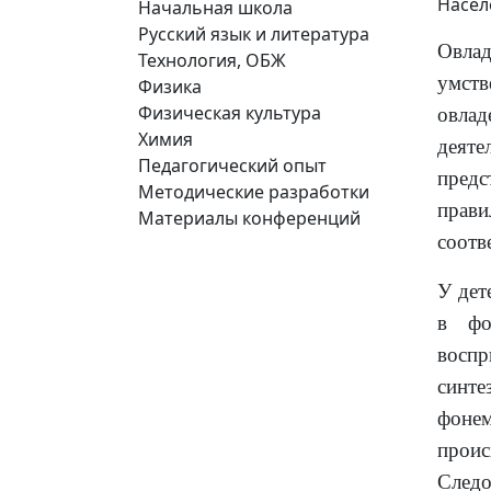
Насел
Начальная школа
Русский язык и литература
Овла
Технология, ОБЖ
умст
Физика
Физическая культура
овлад
Химия
деят
Педагогический опыт
предс
Методические разработки
прави
Материалы конференций
соотв
У дет
в фо
воспр
синт
фонем
прои
Следо