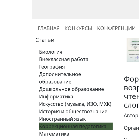
ГЛАВНАЯ
КОНКУРСЫ
КОНФЕРЕНЦИИ
Статьи
Биология
Внеклассная работа
География
Дополнительное
Фор
образование
воз
Дошкольное образование
чте
Информатика
сло
Искусство (музыка, ИЗО, МХК)
История и обществознание
Автор
Иностранный язык
Коррекционная педагогика
Орган
Математика