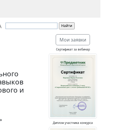
А
Мои заявки
Сертификат за вебинар
ьного
навыков
ового и
»
Диплом участника конкурса