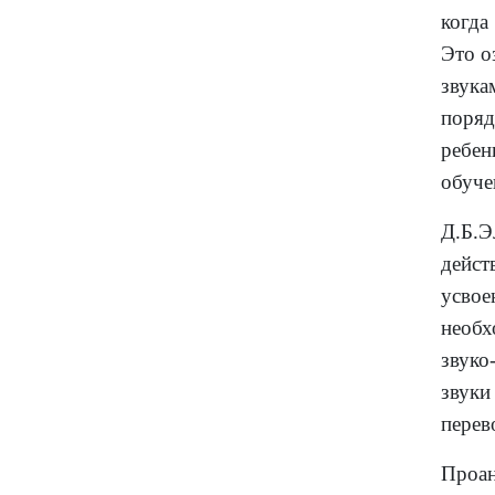
когда
Это о
звука
поряд
ребен
обуче
Д.Б.
дейст
усво
необх
звуко
звук
перев
Проа