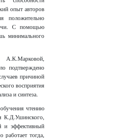
ть способности
кий опыт авторов
ия положительно
речи. С помощью
шь минимального
 А.К.Марковой,
ло подтверждено
случаев причиной
еского восприятия
лиза и синтеза.
 обучения чтению
и К.Д.Ушинского,
ый и эффективный
о работает тогда,