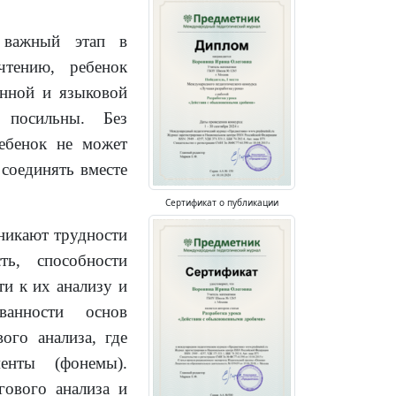
о важный этап в
чтению, ребенок
енной и языковой
 посильны. Без
ребенок не может
 соединять вместе
Сертификат о публикации
никают трудности
ть, способности
ти к их анализу и
ванности основ
ого анализа, где
енты (фонемы).
гового анализа и