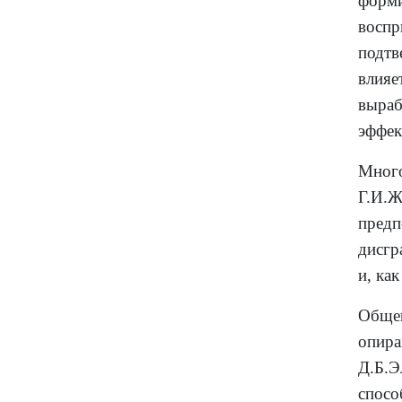
форм
воспр
подтв
влия
выраб
эффек
Мног
Г.И.Ж
предп
дисгр
и, ка
Общеп
опира
Д.Б.Э
спосо