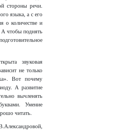
ой стороны речи.
ого языка, а с его
ия о количестве и
. А чтобы поднять
 подготовительное
ткрыта звуковая
зависит не только
ка». Вот почему
иоду. А развитие
тельно вычленять
буквами. Умение
орошо читать.
Александровой,