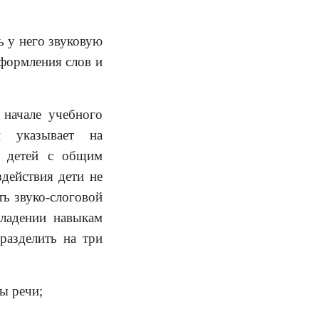
ь у него звуковую
оформления слов и
 начале учебного
й указывает на
у детей с общим
действия дети не
ть звуко-слоговой
владении навыкам
разделить на три
ры речи;