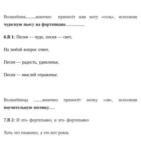
Волшебник
…….
конечно принесёт нам ноту «соль», исполнив
чудесную пьесу на фортепиано………….
6.В 1:
Песня — чудо, песня — свет,
На любой вопрос ответ,
Песня — радость, удивленье,
Песня — мыслей отраженье.
Волшебница
……
конечно принесёт нотку «ля», исполнив
поучительную песенку….
7.В 2:
И это- фортепьяно, и это- фортепьяно
Хоть это пианино, а это вот рояль