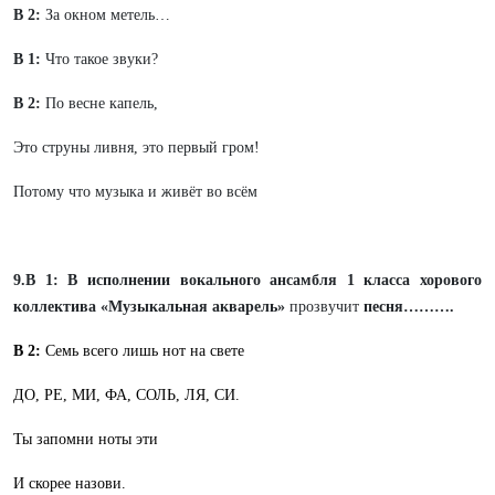
В 2:
За окном метель…
В 1:
Что такое звуки?
В 2:
По весне капель,
Это струны ливня, это первый гром!
Потому что музыка и живёт во всём
9.В 1: В исполнении вокального ансамбля
1 класса хорового
коллектива «Музыкальная акварель»
прозвучит
песня……….
В 2:
Семь всего лишь нот на свете
ДО, РЕ, МИ, ФА, СОЛЬ, ЛЯ, СИ.
Ты запомни ноты эти
И скорее назови.