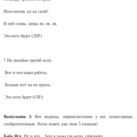
Нота-песня, ну-ка спой!
В ней слова, лишь ля, ля, ля,
Эта нота будет (ЛЯ!)
7.На линейке третей нота
Вот и вся наша работа,
Больше нот ты не проси,
Эта нота будет (СИ!)
Выпускник 3:
Вот видишь, первоклассники у нас талантливые,
сообразительные. Ноты знают, как свои 5 пальцев!
Баба Яга:
Ну и что…Зато я знаю где ноты.
(убегает)