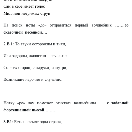
Сам в себе имеет голос
Миллион незримых струн!
На поиск ноты «до» отправиться первый волшебник
…….со
сказочной песенкой….
2.В 1
: То звуки осторожны и тихи,
Или задорны, жалостно – печальны
Со всех сторон, с наружи, изнутри,
Возникшие нарочно и случайно.
Нотку «ре» нам поможет отыскать волшебница
……с забавной
фортепианной пьесой………
3.В2:
Есть на земле одна страна,