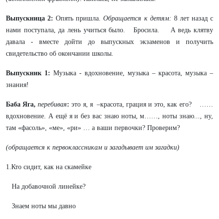
Выпускница 2:
Опять пришла.
Обращается к детям:
8 лет назад с
нами поступала, да лень учиться было. Бросила. А ведь клятву
давала - вместе дойти до выпускных экзаменов и получить
свидетельство об окончании школы.
Выпускник 1:
Музыка - вдохновение, музыка – красота, музыка –
знания!
Баба Яга,
перебивая
:
это я, я –красота, грация и это, как его? ……
вдохновение. А ещё я и без вас знаю ноты, м……, ноты знаю..., ну,
там «фасоль», «ме», «ри» … а ваши первочки? Проверим?
(обращается к первоклассникам и загадывает им загадки)
1.Кто сидит, как на скамейке
На добавочной линейке?
Знаем ноты мы давно