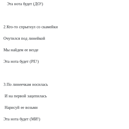
Эта нота будет (ДО!)
2.Кто-то спрыгнул со скамейки
Очутился под линейкой
Мы найдем ее везде
Эта нота будет (РЕ!)
3.По линеечкам носилась
И на первой зацепилась
Нарисуй ее возьми
Эта нота будет (МИ!)