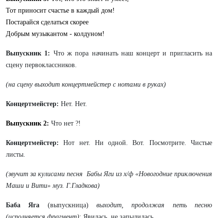
Тот приносит счастье в каждый дом!
Постарайся сделаться скорее
Добрым музыкантом - колдуном!
Выпускник 1:
Что ж пора начинать наш концерт и пригласить на
сцену первоклассников.
(на сцену выходит концертмейстер с нотами в руках)
Концертмейстер:
Нет. Нет.
Выпускник 2:
Что нет ?!
Концертмейстер:
Нот нет. Ни одной. Вот. Посмотрите. Чистые
листы.
(звучит за кулисами песня Бабы Яги из х/ф «Новогодние приключения
Маши и Вити» муз. Г.Гладкова)
Баба Яга
(выпускница)
выходит, продолжая петь песню
(исполняется фрагмент)
: Явилась, не запылилась.