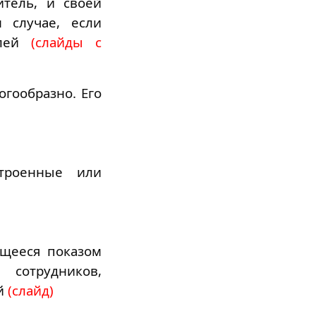
итель, и своей
 случае, если
лей
(слайды с
гообразно. Его
строенные или
ющееся показом
сотрудников,
ий
(слайд)