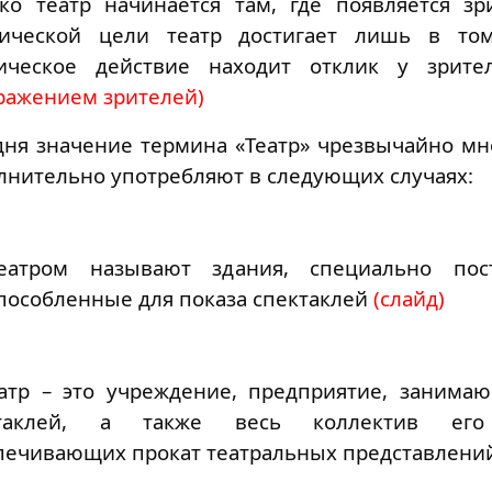
ко театр начинается там, где появляется зр
тической цели театр достигает лишь в том
ическое действие находит отклик у зрите
ражением зрителей)
дня значение термина «Театр» чрезвычайно мно
лнительно употребляют в следующих случаях:
еатром называют здания, специально по
пособленные для показа спектаклей
(слайд)
еатр – это учреждение, предприятие, занима
ктаклей, а также весь коллектив его 
печивающих прокат театральных представлен