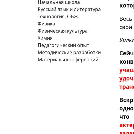
Начальная школа
кото
Русский язык и литература
Технология, ОБЖ
Весь
Физика
свои
Физическая культура
Химия
Уиль
Педагогический опыт
Методические разработки
Сейч
Материалы конференций
конв
учащ
удоч
тран
Вскр
одно
что
акт
зада