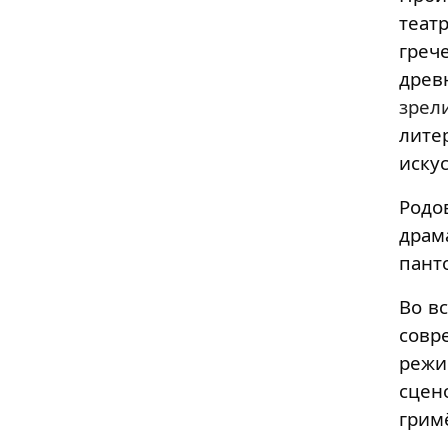
теат
грече
дре
зрел
лите
иску
Родо
драм
пант
Во в
совр
режи
сцен
грим