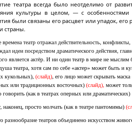
итие театра всегда было неотделимо от разви
ояния
культуры
в целом, — с особенностями 
ития были связаны его расцвет или упадок, его 
и страны.
е времена театр отражал действительность, конфликты,
ждал идеи посредством драматического действия, глав
ого является
актёр
.
И ни один театр в мире не мыслим б
 душа театра, хотя сам по себе «актер» может быть и ку
ах кукольных),
(слайд)
, его лицо может скрывать маска 
ных или традиционных восточных)
(слайд),
может толь
о говорить (как в театрах оперных или драматических)
, наконец, просто молчать (как в театре пантомимы)
(с
то разнообразие театров объединено искусством живог