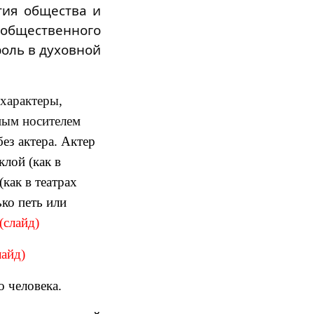
тия общества и
общественного
роль в духовной
 характеры,
ным носителем
ез актера. Актер
клой (как в
(как в театрах
ко петь или
(слайд)
лайд)
о человека.