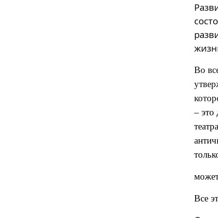
Разв
сост
разв
жизн
Во вс
утвер
котор
– это
театр
антич
тольк
может
Все э