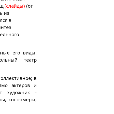
ищ
(слайды)
(от
сь
из
лся в
интез
тельного
чные его виды:
кольный
, театр
коллективное; в
мо актёров и
ют художник -
ры
,
костюмеры
,