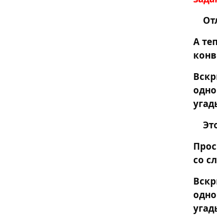
От
А те
конв
Вскр
одн
угад
Эт
Прос
со с
Вскр
одн
угад