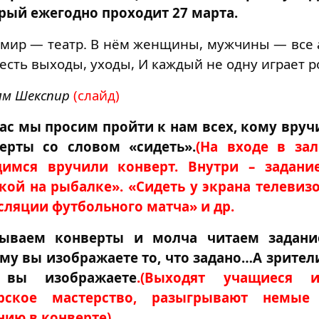
рый ежегодно проходит 27 марта.
 мир — театр. В нём женщины, мужчины — все 
 есть выходы, уходы, И каждый не одну играет р
ям Шекспир
(слайд)
ас мы просим пройти к нам всех, кому вруч
ерты со словом «сидеть».
(На входе в за
имся вручили конверт. Внутри – задание
кой на рыбалке». «Сидеть у экрана телевиз
сляции футбольного матча» и др.
ываем конверты и молча читаем задани
му вы изображаете то, что задано…А зрител
 вы изображаете
.(Выходят учащиеся и
ерское мастерство, разыгрывают немые
нию в конверте)