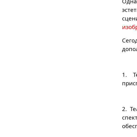
Одна
эсте
сцен
изоб
Сего
допо
1. Т
прис
2. Т
спе
обес