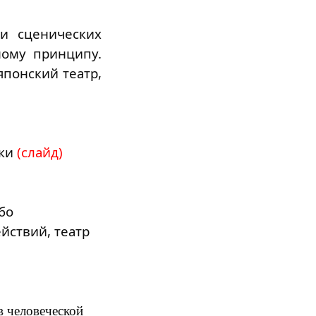
ли сценических
ному принципу.
японский театр,
тки
(слайд)
бо
йствий, театр
в человеческой