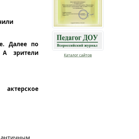
чили
е. Далее по
 А зрители
Каталог сайтов
 актерское
м
античным