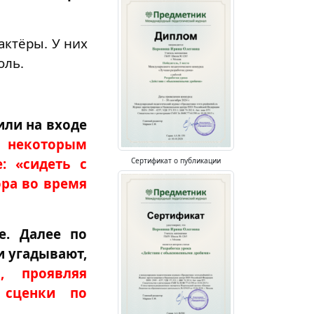
актёры. У них
оль.
или на входе
л некоторым
: «сидеть с
Сертификат о публикации
ора во время
е. Далее по
и угадывают,
, проявляя
 сценки по