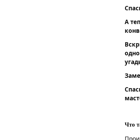
Спас
А те
конв
Вскр
одн
угад
Заме
Спа
маст
Что 
Прои