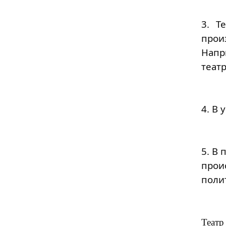
3. Т
прои
Напр
театр
4. В
5. В 
прои
поли
Театр