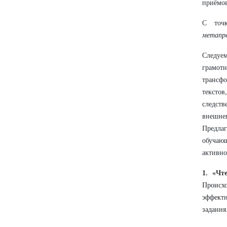
приёмов
С точк
метапр
Следуе
грамотн
трансфо
тексто
следств
внешнег
Предла
обучаю
активно
1. «Чт
Происхо
эффекти
задания