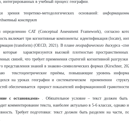
, интегрированных в учебный процесс географии.
и зрения теоретико-методологических оснований:
информацион
едметный конструкт
м определению CAT (Conceptual Assessment Framework), согласно ко
ость включает три когнитивные компоненты: идентификация (locate), инте
рмация (transform) (OECD, 2021). В плане
географического дискурс
а -сп
в, которые характеризуются высокой плотностью пространственных
енных связей, что требует применения стратегий когнитивной разгрузки (c
о представления знаний в знаково-символических формах (Kirschner, 202
гаю текстоцентрические приёмы, повышающие уровень информа
щихся на уроках географии и систематическом применении структу
стей обеспечивается прирост показателей информационной грамотности
ение с остановками»
. Обязательное условие – текст должен быть
дит комментирование текста, наиболее актуально в 5-6 классах, однако и
вность. Требует подготовки: текст должен быть разделен на части, 
.