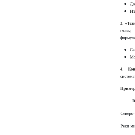
До
Ит
3. «Тез
главы,
формули
Сж
Мо
4. Кон
система
Приме
Т
Северо
Реки м