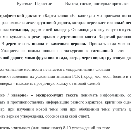
Кучевые
Перистые
Высота, состав, погодные признаки
графический диктант «Карта слов»
«На каникулы мы приехали пого
я
расположена левее
грунтовой дороги,
которая пересекает
сосновый ле
енная
мельница,
рядом с ней
колодец.
От
колодца
к югу тянуться
куст
то мы купались в
реке
, прыгая с
деревянного моста
. За
рекой
распол
. В
деревне
есть
школа
и
каменная церковь
. Приехать сюда можн
.Учащиеся из школы пошли на экскурсию в
смешанный лес
. 
чной дороге
,
мимо фруктового сада, озера, через овраг, грунтовую д
кст-описание местности печатается с «выделенными» словами
еники заменяют их условными знаками ГСК (город, лес, мост, болото и т
оверка – наложить прозрачную кальку с готовой схемой
рно / неверно» – экспресс-аудит текста
понимать информацию, со
ать и противопоставлять информацию разного характера, критично оцен
мер, при изучении новой темы или при обобщении темы учитель да
ить верные утверждения, обосновывая свой ответ).
итель зачитывает (или показывает) 8-10 утверждений по теме