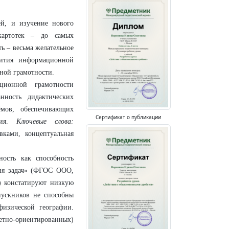
й, и изучение нового
картотек – до самых
ь – весьма желательное
вития информационной
ной грамотности.
ционной грамотности
нность дидактических
ёмов, обеспечивающих
Сертификат о публикации
ния.
Ключевые слова:
вками, концептуальная
ость как способность
ния задач» (ФГОС ООО,
4) констатируют низкую
пускников не способны
физической географии.
тно-ориентированных)