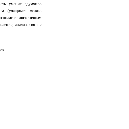
ать умение вдумчиво
ием (учащимся можно
располагает достаточным
сление, анализ, связь с
бок