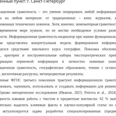
енный пункт: г. Санкт-Петербург
ационная грамотность – это умение оперировать любой информацие
та на любом материале: от традиционных – книг, журналов, 
овенных технических новинок. Хотя, конечно, компьютерная грамотност
временном мире нужное, но не жестко необходимое условие раз
ости. Информационная грамотность-индикатор при оценке функциональ
ье представлена концептуальная модель формирования информа
щихся средствами школьного курса географии. Показана обоснова
й, критерии и инструментальные наборы текстоцентрических при
формацию первичной информации в личностно значимые зна
ционная грамотность, географическое образование, чтение с остано
, когнитивная разгрузка, метапредметные результаты.
енные ФГOС третьего поколения трактуют информационную грамотн
уживать, оценивать, использовать и создавать информацию для реше
Однако эмпирические исследования (Иванов, 2023; Petrova et al., 202
ерность навыков работы с текстом в предметные контексты: 62 % вы
оятельно выделить ключевые факты в научно-популярной статье по 
 актуализируется задача разработки специализированных (предме