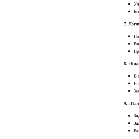
Уч
Бы
7. Лог
По
Ра
Пр
8. «Кла
В 
Во
За
9. «Ил
За
За
Ра