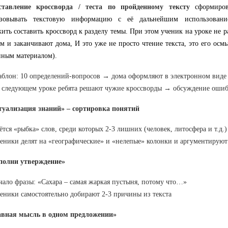
ставление кроссворда / теста по пройденному тексту
сформиров
азовывать текстовую информацию с её дальнейшим использован
ить составить кроссворд к разделу темы. При этом ученик на уроке не 
м и заканчивают дома, И это уже не просто чтение текста, это его осмы
ным материалом).
блон: 10 определений-вопросов → дома оформляют в электронном виде
 следующем уроке ребята решают чужие кроссворды → обсуждение оши
ктуализация знаний» – сортировка понятий
ётся «рыбка» слов, среди которых 2-3 лишних (человек, литосфера и т.д.)
еники делят на «географические» и «нелепые» колонки и аргументируют
ополни утверждение»
чало фразы: «Сахара – самая жаркая пустыня, потому что…»
еники самостоятельно добирают 2-3 причины из текста
лавная мысль в одном предложении»