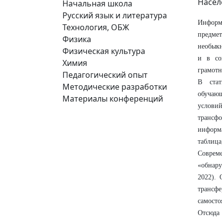
Насел
Начальная школа
Русский язык и литература
Информ
Технология, ОБЖ
предме
Физика
необыкн
Физическая культура
и в со
Химия
грамотн
Педагогический опыт
В стат
Методические разработки
обучаю
Материалы конференций
услови
транс
информа
таблица
Соврем
«обнар
2022). 
трансф
самост
Отсюда