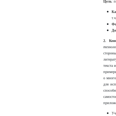
Цель
: 
Ка
т.
Фо
До
2. Кон
техноло
сторон
литера
текста 
примеры
о много
для ис
способ
самосто
приложе
Уч