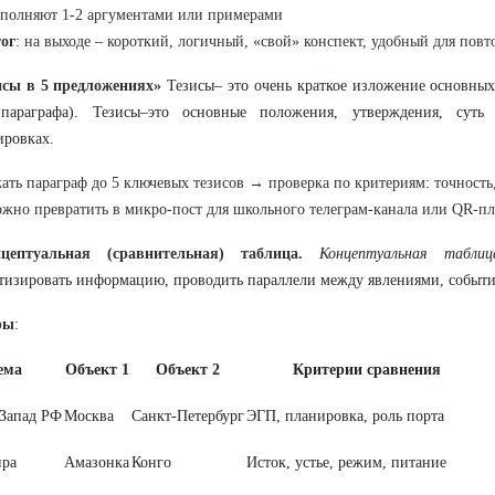
полняют 1-2 аргументами или примерами
ог
: на выходе – короткий, логичный, «свой» конспект, удобный для повт
исы в 5 предложениях»
Тезисы– это очень краткое изложение основных 
 параграфа). Тезисы
–
это основные положения, утверждения, суть
ровках.
ать параграф до 5 ключевых тезисов → проверка по критериям: точность,
жно превратить в микро-пост для школьного телеграм-канала или QR-пл
цептуальная (сравнительная) таблица.
Концептуальная таблиц
тизировать информацию, проводить параллели между явлениями, событ
ры
:
ема
Объект 1
Объект 2
Критерии сравнения
-Запад РФ
Москва
Санкт-Петербург
ЭГП, планировка, роль порта
ира
Амазонка
Конго
Исток, устье, режим, питание