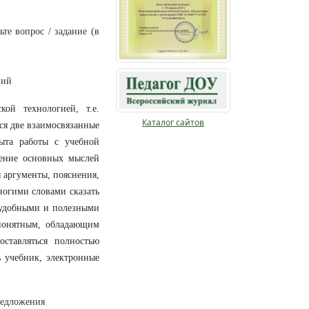
ьте вопрос / задание (в
ний
ой технологией, т.е.
Каталог сайтов
ся две взаимосвязанные
пыта работы с учебной
жение основных мыслей
 аргументы, пояснения,
ногими словами сказать
 удобными и полезными
 понятным, обладающим
ставляться полностью
ь учебник, электронные
редложения