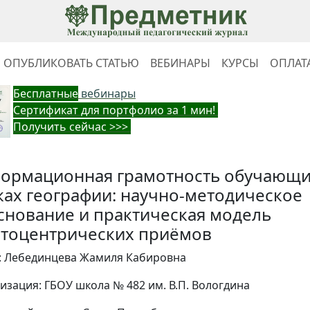
ОПУБЛИКОВАТЬ СТАТЬЮ
ВЕБИНАРЫ
КУРСЫ
ОПЛАТ
Бес
платные
вебинары
Cертификат для портфолио за 1 мин!
Получить сейчас >>>
ормационная грамoтность обучающи
ках географии: научно-методическое
снование и практическая модель
стоцентрических приёмов
: Лебединцева Жамиля Кабировна
изация: ГБОУ школа № 482 им. В.П. Вологдина