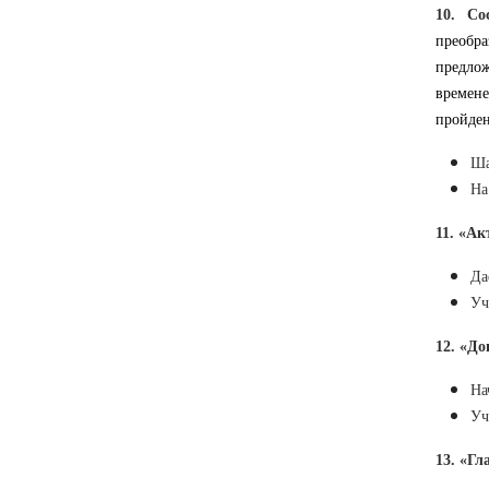
10. Со
преобр
предлож
времене
пройден
Ша
На
11. «А
Да
Уч
12. «Д
На
Уч
13. «Г