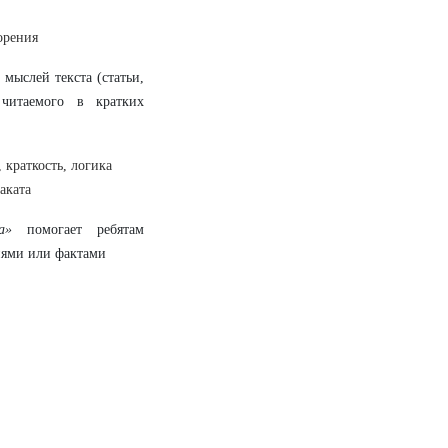
орения
мыслей текста (статьи,
 читаемого в кратких
 краткость, логика
аката
а»
помогает ребятам
иями или фактами