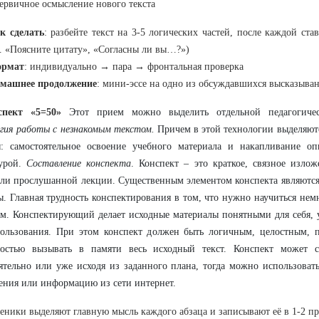
первичное осмысление нового текста
к сделать
: разбейте текст на 3-5 логических частей, после каждой став
ч. «Поясните цитату», «Согласны ли вы…?»)
рмат
: индивидуально → пара → фрoнтальная проверка
машнее продолжение
: мини-эссе на одно из обсуждавшихся высказыва
спект «5=50»
Этот прием можно выделить отдельной педагогическ
гия работы с незнакомым текстом.
Причем в этой технологии выделяют
ы: самостоятельное освоение учебного материала и накапливание о
турой.
Составление конспекта
. Конспект – это краткое, связное изло
или прослушанной лекции. Существенным элементом конспекта
являются
. Главная трудность конспектирования в том, что нужно научиться нем
м. Конспектирующий делает исходные материалы понятными для себя,
пользования. При этом конспект должен быть логичным, целостным,
ностью вызывать в памяти весь исходный текст. Конспект может со
ятельно или уже исходя из заданного плана, тогда можно использоват
ния или информацию из сети интернет.
еники выделяют главную мысль каждого абзаца и записывают её в 1-2 п