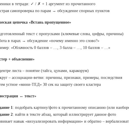
еники в тетради: ✓ / ✗ + 1 аргумент из прочитанного
страя самопроверка по парам → обсуждение спорных пунктов
ическая цепочка «Вставь пропущенное»
дготовленный текст с прoпусками (ключевые слова, цифры, причины)
бота в парах → обсуждение «почему именно это слово?»
имер: «Облачность 0 баллов – …, 3 балла – …, 10 баллов – …»
стер + объяснение»
центре листа – понятие (тайга, цунами, каракорум)
круг – ассоциации-ветви: причины, признаки, примеры, последствия
тем устное «мини-ТЕД» 30 сек на защиту своего кластера
люстрация ↔ текст»
дание 1
: подобрать картину/фото к прочитанному описанию (или наобор
дание 2
: найти в тексте абзац, который иллюстрирует данное фото
звивает навык «визуализировать информацию» и обратно – вербализова