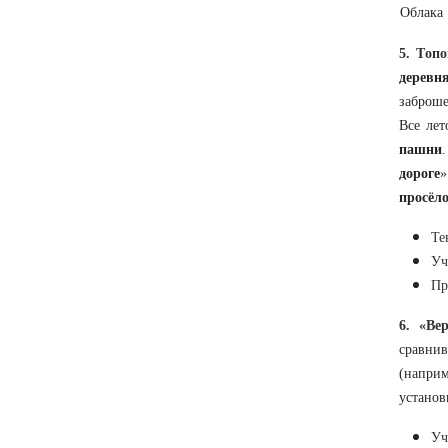
Облака
5. Т
o
по
деревн
заброш
Все ле
пашни
дороге
»
просёло
Те
Уч
Пр
6. «Ве
сравнив
(напри
установ
Уч