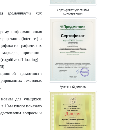
Сертификат участника
ная грамотность как
конференции
торому информационная
рпретация (interpret) и
ецифика географических
 маркеров, причинно-
ognitive off-loading) –
0).
ционной грамотности
рированных текстовых
Бумажный диплом
.
 новым для учащихся.
 в 10-м классе показало
подготовлены вопросы и