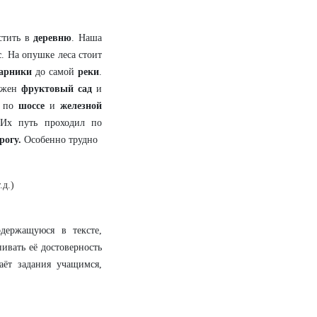
стить в
деревню
. Наша
с
. На опушке леса стоит
арники
до самой
реки
.
ожен
фруктовый сад
и
о по
шоссе
и
железной
Их путь проходил по
орогу.
Особенно трудно
.д.)
держащуюся в тексте,
ивать её достоверность
ёт задания учащимся,